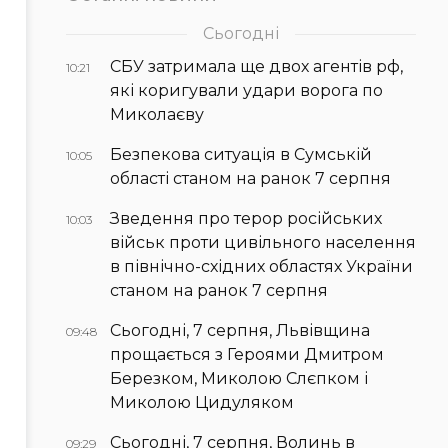
Сьогодні
СБУ затримала ще двох агентів рф,
10:21
які коригували удари ворога по
Миколаєву
Безпекова ситуація в Сумській
10:05
області станом на ранок 7 серпня
Зведення про терор російських
10:03
військ проти цивільного населення
в північно-східних областях України
станом на ранок 7 серпня
Сьогодні, 7 серпня, Львівщина
09:48
прощається з Героями Дмитром
Березком, Миколою Слєпком і
Миколою Цидуляком
Сьогодні, 7 серпня, Волинь в
09:29