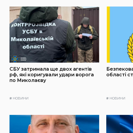
СБУ затримала ще двох агентів
Безпекова
рф, які коригували удари ворога
області с
по Миколаєву
#
НОВИНИ
#
НОВИНИ