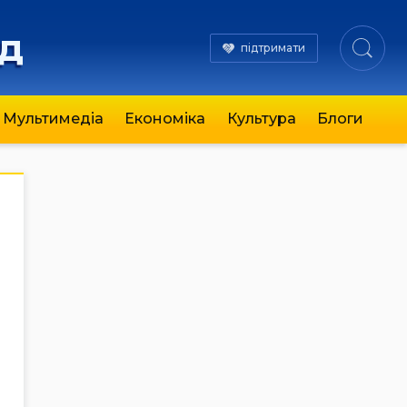
яд
підтримати
Мультимедіа
Економіка
Культура
Блоги