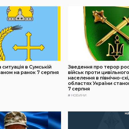
 ситуація в Сумській
Зведення про терор ро
таном на ранок 7 серпня
військ проти цивільног
населення в північно-сх
областях України стано
7 серпня
#
НОВИНИ