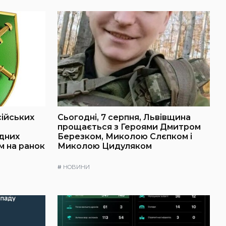
сійських
Сьогодні, 7 серпня, Львівщина
о
прощається з Героями Дмитром
ідних
Березком, Миколою Слєпком і
м на ранок
Миколою Цидуляком
#
НОВИНИ