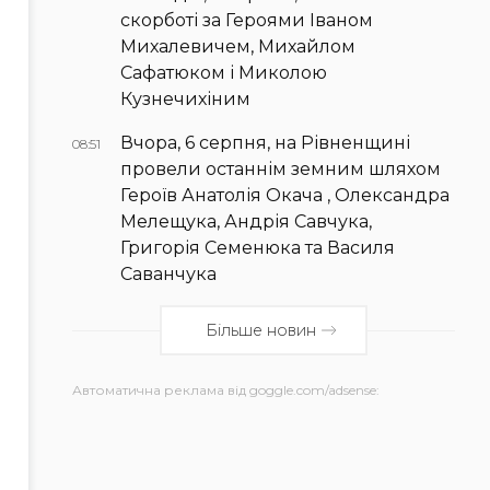
скорботі за Героями Іваном
Михалевичем, Михайлом
Сафатюком і Миколою
Кузнечихіним
Вчора, 6 серпня, на Рівненщині
08:51
провели останнім земним шляхом
Героїв Анатолія Окача , Олександра
Мелещука, Андрія Савчука,
Григорія Семенюка та Василя
Саванчука
Більше новин
Автоматична реклама від goggle.com/adsense: