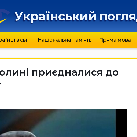
Український погл
раїнці в світі
Національна пам’ять
Пряма мова
Волині приєдналися до
у