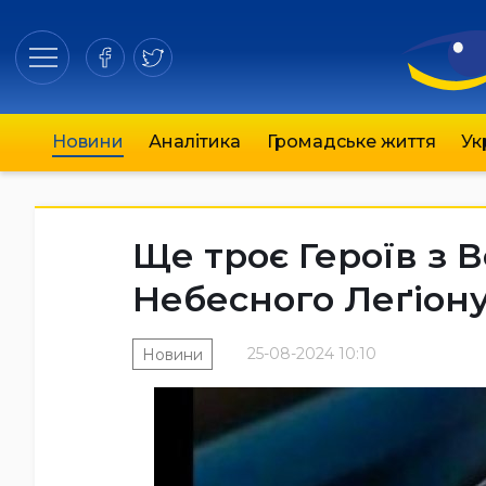
Новини
Аналітика
Громадське життя
Ук
Ще троє Героїв з 
Небесного Леґіон
25-08-2024 10:10
Новини