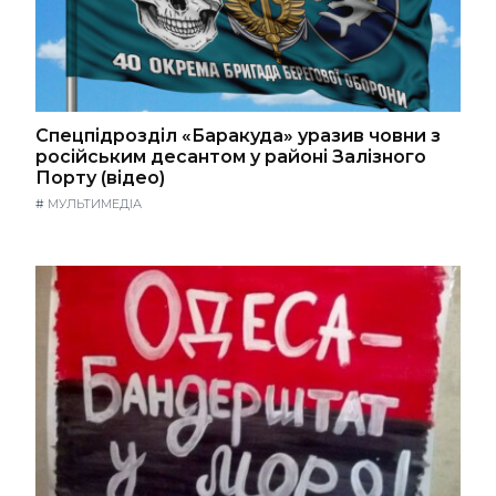
Спецпідрозділ «Баракуда» уразив човни з
російським десантом у районі Залізного
Порту (відео)
#
МУЛЬТИМЕДІА