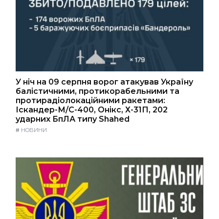
У ніч на 09 серпня ворог атакував Україну
балістичними, протикорабельними та
протирадіолокаційними ракетами:
Іскандер-М/С-400, Онікс, Х-31П, 202
ударних БпЛА типу Shahed
#
НОВИНИ