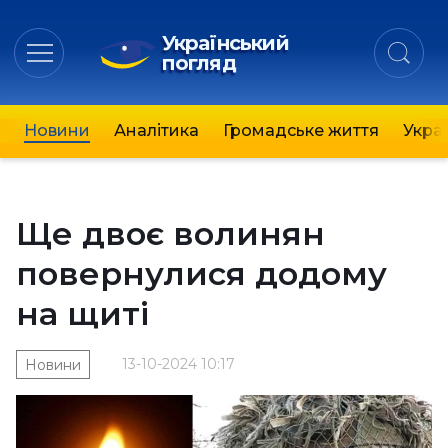
Український
погляд
Новини
Аналітика
Громадське життя
Украї
Ще двоє волинян
повернулися додому
на щиті
13-10-2024 10:17
Новини