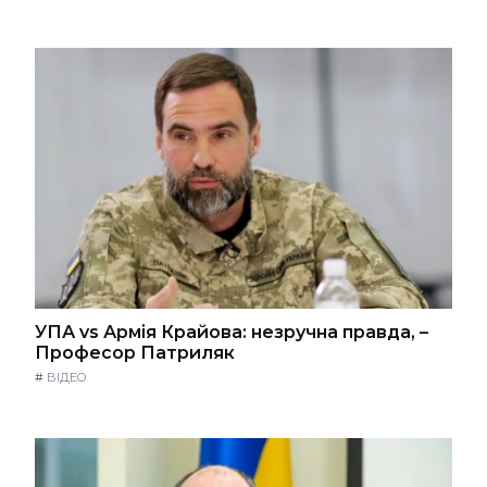
УПА vs Армія Крайова: незручна правда, –
Професор Патриляк
#
ВІДЕО