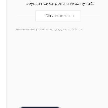
збував психотропи в Україну та Є
Більше новин
Автоматична реклама від goggle.com/adsense: