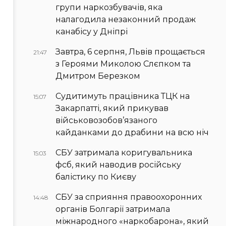
групи наркозбувачів, яка
налагодила незаконний продаж
канабісу у Дніпрі
Завтра, 6 серпня, Львів прощається
21:47
з Героями Миколою Слєпком та
Дмитром Березком
Судитимуть працівника ТЦК на
15:07
Закарпатті, який прикував
військовозобов’язаного
кайданками до драбини на всю ніч
СБУ затримала коригувальника
15:03
фсб, який наводив російську
балістику по Києву
СБУ за сприяння правоохоронних
14:48
органів Болгарії затримала
міжнародного «наркобарона», який