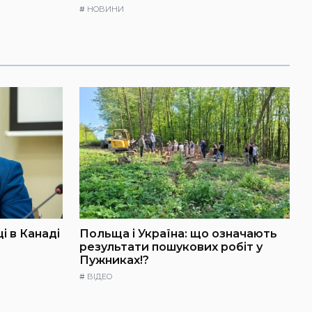
#
НОВИНИ
і в Канаді
Польща і Україна: що означають
результати пошукових робіт у
Пужниках!?
#
ВІДЕО