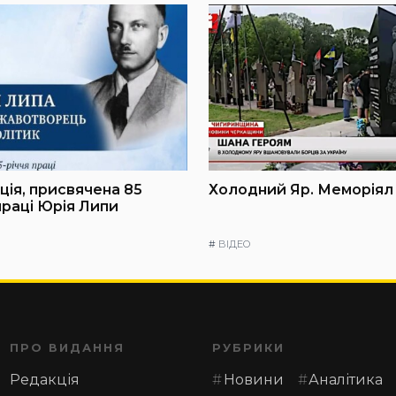
ія, присвячена 85
Холодний Яр. Меморіял
праці Юрія Липи
#
ВІДЕО
ПРО ВИДАННЯ
РУБРИКИ
Редакція
Новини
Аналітика