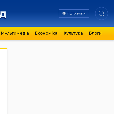
яд
підтримати
Мультимедіа
Економіка
Культура
Блоги