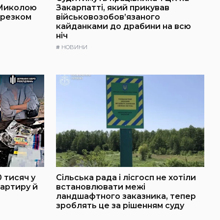
 Миколою
Закарпатті, який прикував
ерезком
військовозобов’язаного
кайданками до драбини на всю
ніч
#
НОВИНИ
 тисяч у
Сільська рада і лісгосп не хотіли
артиру й
встановлювати межі
ландшафтного заказника, тепер
зроблять це за рішенням суду