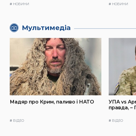
#
НОВИНИ
#
НОВИНИ
Мультимедіа
Мадяр про Крим, паливо і НАТО
УПА vs Ар
правда, –
#
ВІДЕО
#
ВІДЕО