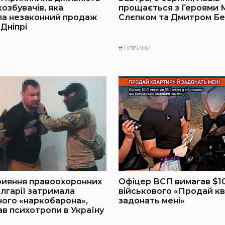
озбувачів, яка
прощається з Героями
ла незаконний продаж
Слєпком та Дмитром Б
 Дніпрі
#
НОВИНИ
рияння правоохоронних
Офіцер ВСП вимагав $10
олгарії затримала
військового «Продай кв
ого «наркобарона»,
задонать мені»
ав психотропи в Україну