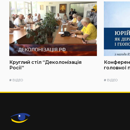
Круглий стіл “Деколонізація
Конференц
Росії”
головної 
#
ВІДЕО
#
ВІДЕО