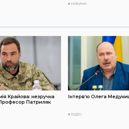
#
НОВИНИ
мія Крайова: незручна
Інтерв’ю Олега Медуниц
 Професор Патриляк
#
ВІДЕО