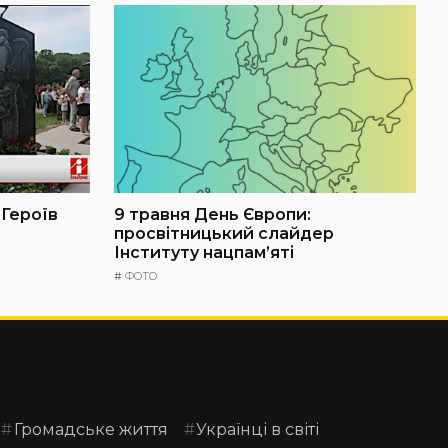
 Героїв
9 травня День Європи:
просвітницький слайдер
Інституту нацпам’яті
#
ФОТО
Громадське життя
Українці в світі