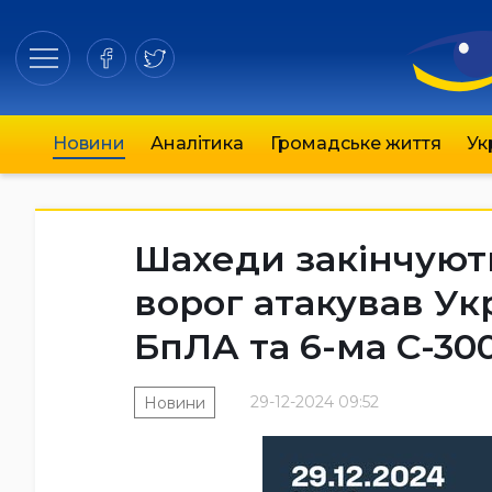
Новини
Аналітика
Громадське життя
Ук
Шахеди закінчують
ворог атакував Ук
БпЛА та 6-ма С-30
29-12-2024 09:52
Новини