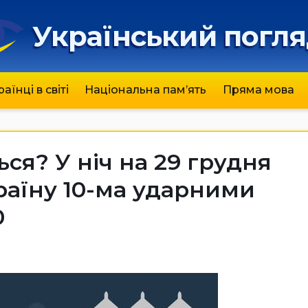
Український погл
раїнці в світі
Національна пам’ять
Пряма мова
ся? У ніч на 29 грудня
раїну 10-ма ударними
0