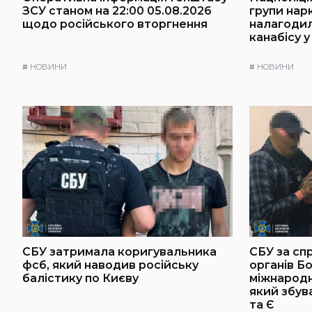
ЗСУ станом на 22:00 05.08.2026
групи нарк
щодо російського вторгнення
налагоди
канабісу у
#
НОВИНИ
#
НОВИНИ
СБУ затримала коригувальника
СБУ за сп
фсб, який наводив російську
органів Б
балістику по Києву
міжнародн
який збув
та Є