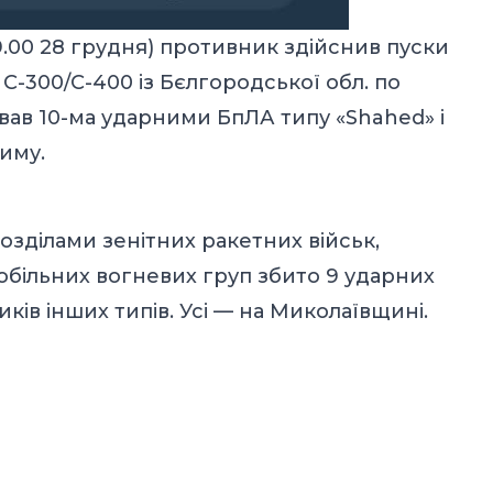
 19.00 28 грудня) противник здійснив пуски
С-300/С-400 із Бєлгородської обл. по
вав 10-ма ударними БпЛА типу «Shahed» і
риму.
озділами зенітних ракетних військ,
обільних вогневих груп збито 9 ударних
ків інших типів. Усі — на Миколаївщині.