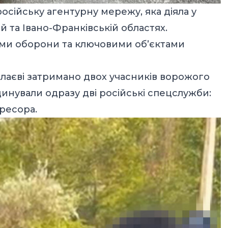
осійську агентурну мережу, яка діяла у
й та Івано-Франківській областях.
ми оборони та ключовими об’єктами
олаєві затримано двох учасників ворожого
динували одразу дві російські спецслужби:
гресора.