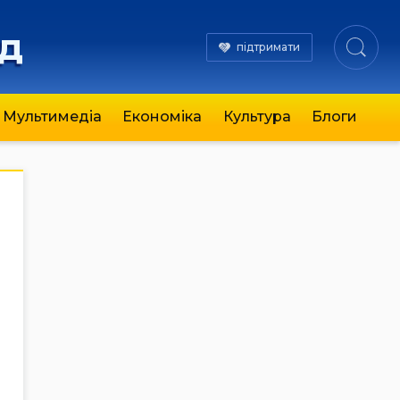
яд
підтримати
Мультимедіа
Економіка
Культура
Блоги