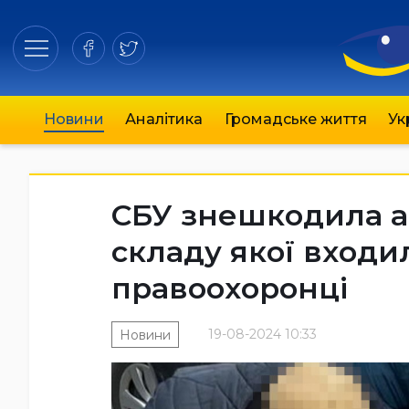
Новини
Аналітика
Громадське життя
Ук
СБУ знешкодила а
складу якої входи
правоохоронці
19-08-2024 10:33
Новини