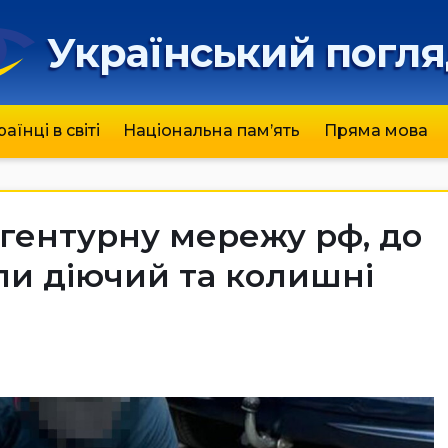
Український погл
раїнці в світі
Національна пам’ять
Пряма мова
гентурну мережу рф, до
ли діючий та колишні