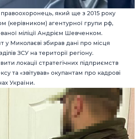
 правоохоронець, який ще з 2015 року
ом (керівником) агентурної групи рф,
аної міліції Андрієм Шевченком.
т у Миколаєві збирав дані про місця
ілів ЗСУ на території регіону.
вити локації стратегічних підприємств
у та «звітував» окупантам про кадрові
ах України.