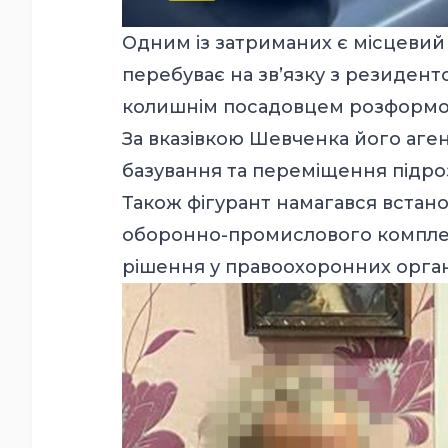
Одним із затриманих є місцевий
перебуває на зв’язку з резидент
колишнім посадовцем розформов
За вказівкою Шевченка його аген
базування та переміщення підрозд
Також фігурант намагався встано
оборонно-промислового комплекс
рішення у правоохоронних орган