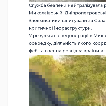
Служба безпеки нейтралізувала р
Миколаївській, Дніпропетровські
Зловмисники шпигували за Сила
критичної інфраструктури.
У результаті спецоперації в Мик
осередку, діяльність якого коор
фсб та воєнна розвідка країни-а