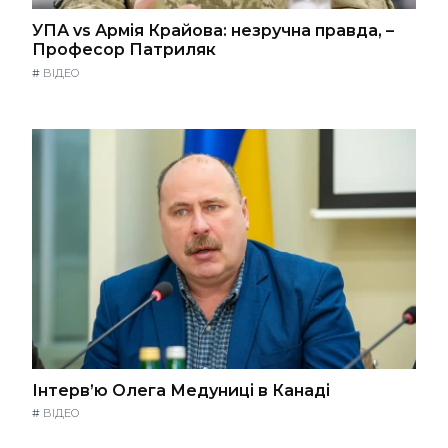
УПА vs Армія Крайова: незручна правда, –
Професор Патриляк
#
ВІДЕО
Інтерв’ю Олега Медуниці в Канаді
#
ВІДЕО