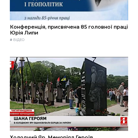
Конференція, присвячена 85 головної праці
Юрія Липи
#
ВІДЕО
Холодний Яр. Меморіял Героїв