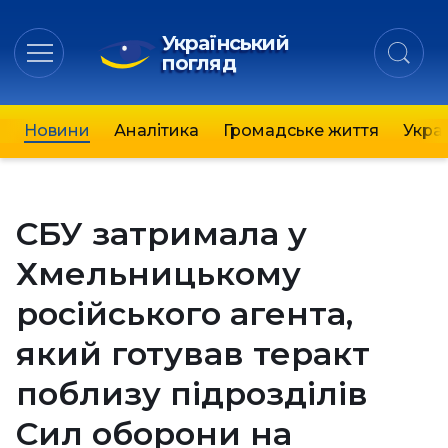
Український
погляд
Новини
Аналітика
Громадське життя
Украї
СБУ затримала у
Хмельницькому
російського агента,
який готував теракт
поблизу підрозділів
Сил оборони на