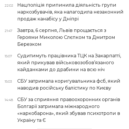
Нацполіція припинила діяльність групи
22:02
наркозбувачів, яка налагодила незаконний
продаж канабісу у Дніпрі
Завтра, 6 серпня, Львів прощається з
21:47
Героями Миколою Слєпком та Дмитром
Березком
Судитимуть працівника ТЦК на Закарпатті,
15:07
який прикував військовозобов’язаного
кайданками до драбини на всю ніч
СБУ затримала коригувальника фсб, який
15:03
наводив російську балістику по Києву
СБУ за сприяння правоохоронних органів
14:48
Болгарії затримала міжнародного
«наркобарона», який збував психотропи в
Україну та Є