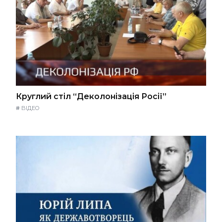
Круглий стіл “Деколонізація Росії”
#
ВІДЕО