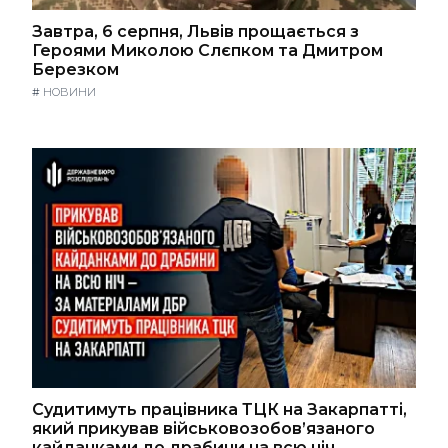
Завтра, 6 серпня, Львів прощається з
Героями Миколою Слєпком та Дмитром
Березком
#
НОВИНИ
Судитимуть працівника ТЦК на Закарпатті,
який прикував військовозобов’язаного
кайданками до драбини на всю ніч