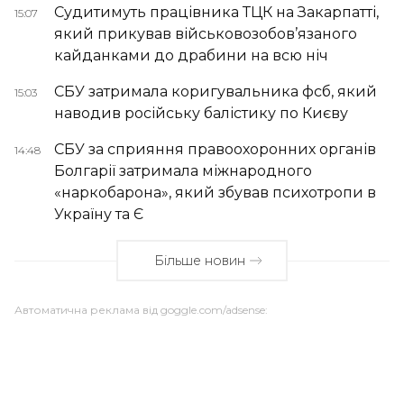
Судитимуть працівника ТЦК на Закарпатті,
15:07
який прикував військовозобов’язаного
кайданками до драбини на всю ніч
СБУ затримала коригувальника фсб, який
15:03
наводив російську балістику по Києву
СБУ за сприяння правоохоронних органів
14:48
Болгарії затримала міжнародного
«наркобарона», який збував психотропи в
Україну та Є
Більше новин
Автоматична реклама від goggle.com/adsense: