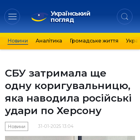
Український
погляд
Новини
Аналітика
Громадське життя
Украї
СБУ затримала ще
одну коригувальницю,
яка наводила російські
удари по Херсону
31-01-2025 13:04
Новини