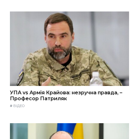
УПА vs Армія Крайова: незручна правда, –
Професор Патриляк
#
ВІДЕО