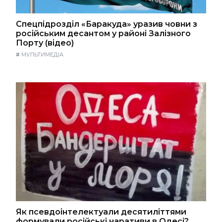
Спецпідрозділ «Баракуда» уразив човни з
російським десантом у районі Залізного
Порту (відео)
#
МУЛЬТИМЕДІА
Як псевдоінтелектуали десятиліттями
формували російські наративи в Одесі?