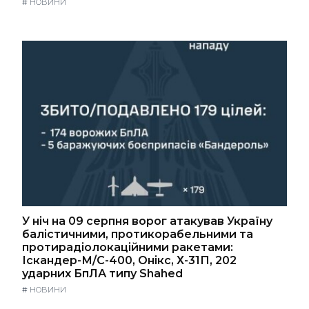
#
НОВИНИ
У ніч на 09 серпня ворог атакував Україну
балістичними, протикорабельними та
протирадіолокаційними ракетами:
Іскандер-М/С-400, Онікс, Х-31П, 202
ударних БпЛА типу Shahed
#
НОВИНИ