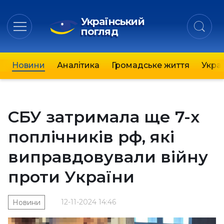
Український
погляд
Новини
Аналітика
Громадське життя
Украї
СБУ затримала ще 7-х
поплічників рф, які
виправдовували війну
проти України
12-11-2024 14:46
Новини