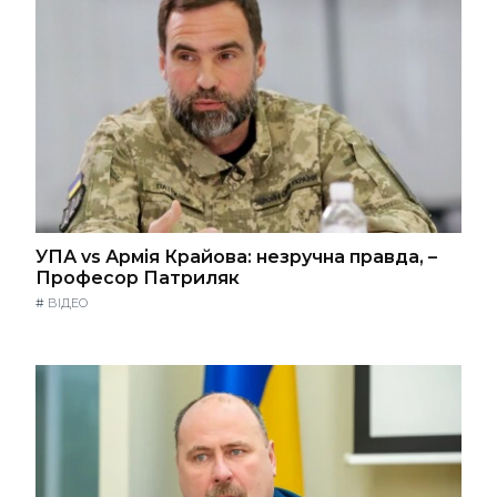
УПА vs Армія Крайова: незручна правда, –
Професор Патриляк
#
ВІДЕО