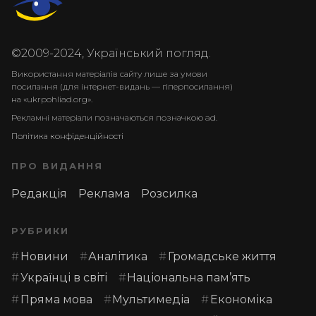
©2009-2024, Український погляд.
Використання матеріалів сайту лише за умови
посилання (для інтернет-видань — гіперпосилання)
на «ukrpohliad.org».
Рекламні матеріали позначаються позначкою ad.
Політика конфіденційності
ПРО ВИДАННЯ
Редакція
Реклама
Розсилка
РУБРИКИ
Новини
Аналітика
Громадське життя
Українці в світі
Національна пам’ять
Пряма мова
Мультимедіа
Економіка