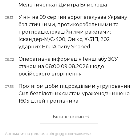
Мельниченка і Дмитра Блискоша
У ніч на 09 серпня ворог атакував Україну
08:13
балістичними, протикорабельними та
протирадіолокаційними ракетами:
Іскандер-М/С-400, Онікс, Х-31П, 202
ударних БпЛА типу Shahed
Оперативна інформація Генштабу ЗСУ
08:02
станом на 08:00 09.08.2026 щодо
російського вторгнення
Протягом доби підрозділами угруповання
07:55
Сил безпілотних систем уражено/знищено
1605 цілей противника
Більше новин
Автоматична реклама від goggle.com/adsense: