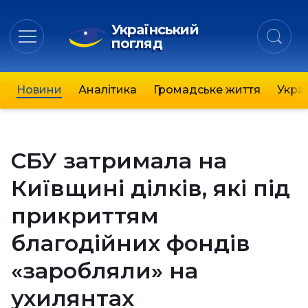
Український
погляд
Новини
Аналітика
Громадське життя
Украї
СБУ затримала на
Київщині ділків, які під
прикриттям
благодійних фондів
«заробляли» на
ухилянтах