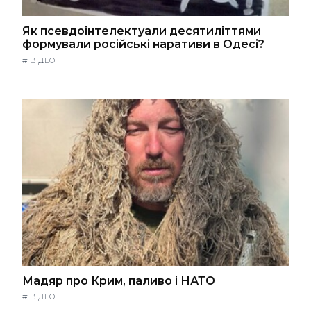
Як псевдоінтелектуали десятиліттями
формували російські наративи в Одесі?
#
ВІДЕО
Мадяр про Крим, паливо і НАТО
#
ВІДЕО