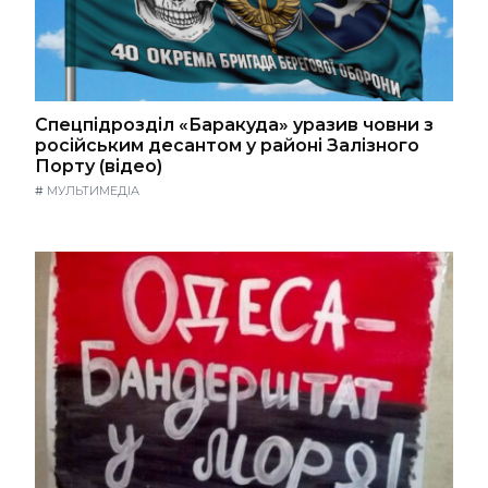
Спецпідрозділ «Баракуда» уразив човни з
російським десантом у районі Залізного
Порту (відео)
#
МУЛЬТИМЕДІА