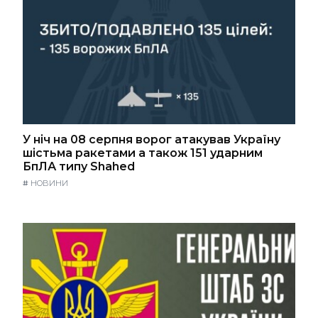
У ніч на 08 серпня ворог атакував Україну
шістьма ракетами а також 151 ударним
БпЛА типу Shahed
#
НОВИНИ