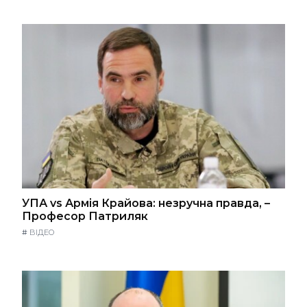
УПА vs Армія Крайова: незручна правда, –
Професор Патриляк
#
ВІДЕО