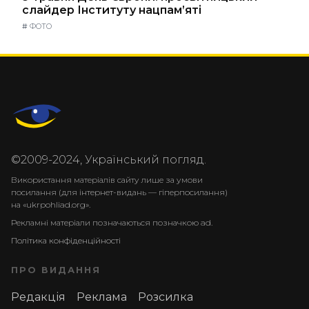
слайдер Інституту нацпам’яті
#
ФОТО
©2009-2024, Український погляд.
Використання матеріалів сайту лише за умови
посилання (для інтернет-видань — гіперпосилання)
на «ukrpohliad.org».
Рекламні матеріали позначаються позначкою ad.
Політика конфіденційності
ПРО ВИДАННЯ
Редакція
Реклама
Розсилка