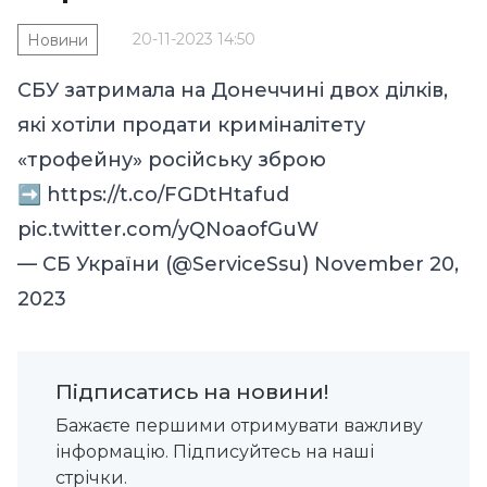
20-11-2023 14:50
Новини
СБУ затримала на Донеччині двох ділків,
які хотіли продати криміналітету
«трофейну» російську зброю
➡️
https://t.co/FGDtHtafud
pic.twitter.com/yQNoaofGuW
— СБ України (@ServiceSsu)
November 20,
2023
Підписатись на новини!
Бажаєте першими отримувати важливу
інформацію. Підписуйтесь на наші
стрічки.