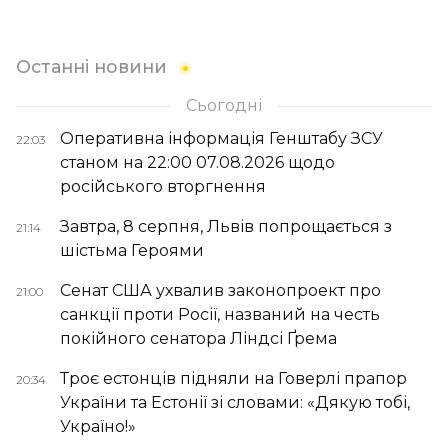
Останні новини
Сьогодні
Оперативна інформація Генштабу ЗСУ
22:03
станом на 22:00 07.08.2026 щодо
російського вторгнення
Завтра, 8 серпня, Львів попрощається з
21:14
шістьма Героями
Сенат США ухвалив законопроект про
21:00
санкції проти Росії, названий на честь
покійного сенатора Ліндсі Ґрема
Троє естонців підняли на Говерлі прапор
20:34
України та Естонії зі словами: «Дякую тобі,
Україно!»