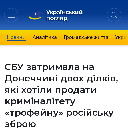
Український
погляд
Новини
Аналітика
Громадське життя
Украї
СБУ затримала на
Донеччині двох ділків,
які хотіли продати
криміналітету
«трофейну» російську
зброю