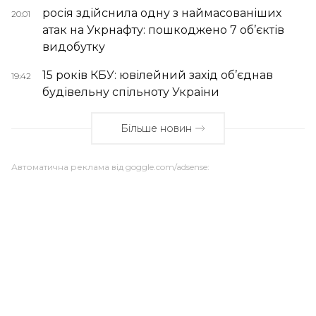
росія здійснила одну з наймасованіших
20:01
атак на Укрнафту: пошкоджено 7 об’єктів
видобутку
15 років КБУ: ювілейний захід об’єднав
19:42
будівельну спільноту України
Більше новин
Автоматична реклама від goggle.com/adsense: