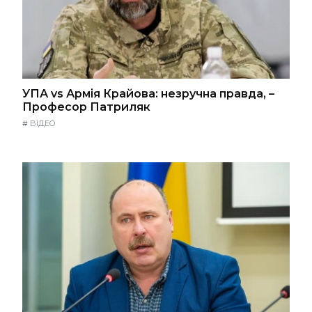
УПА vs Армія Крайова: незручна правда, –
Професор Патриляк
#
ВІДЕО