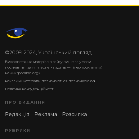
©2009-2024, Український погляд.
Використання матеріалів сайту лише за умови
посилання (для інтернет-видань — гіперпосилання)
на «ukrpohliad.org».
Рекламні матеріали позначаються позначкою ad.
Політика конфіденційності
ПРО ВИДАННЯ
Редакція
Реклама
Розсилка
РУБРИКИ