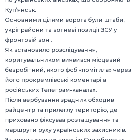
Куп’янськ.
Основними цілями ворога були штаби,
укріпрайони та вогневі позиції ЗСУ у
фронтовій зоні.
Як встановило розслідування,
коригувальником виявився місцевий
безробітний, якого фсб «помітила» через
його прокремлівські коментарі в
російських Телеграм-каналах.
Після вербування зрадник обходив
райцентр та прилеглу територію, де
приховано фіксував розташування та
маршрути руху українських захисників.
За кожну «злиту» локацію Сил оборони