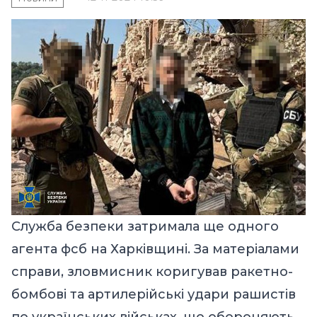
Служба безпеки затримала ще одного
агента фсб на Харківщині. За матеріалами
справи, зловмисник коригував ракетно-
бомбові та артилерійські удари рашистів
по українських військах, що обороняють