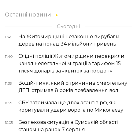
Останні новини
Сьогодні
На Житомирщині незаконно вирубали
11:45
дерев на понад 34 мільйони гривень
Слідчі поліції Житомирщини перекрили
11:40
канал нелегальної міграції з тарифом 15
тисяч доларів за «квиток за кордон»
Водій-пияк, який спричинив смертельну
11:33
ДТП, отримав 8 років позбавлення волі
СБУ затримала ще двох агентів рф, які
10:21
коригували удари ворога по Миколаєву
Безпекова ситуація в Сумській області
10:05
станом на ранок 7 серпня