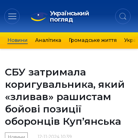
Український
погляд
Новини
Аналітика
Громадське життя
Украї
СБУ затримала
коригувальника, який
«зливав» рашистам
бойові позиції
оборонців Куп’янська
12-11-2024 10:39
Новини