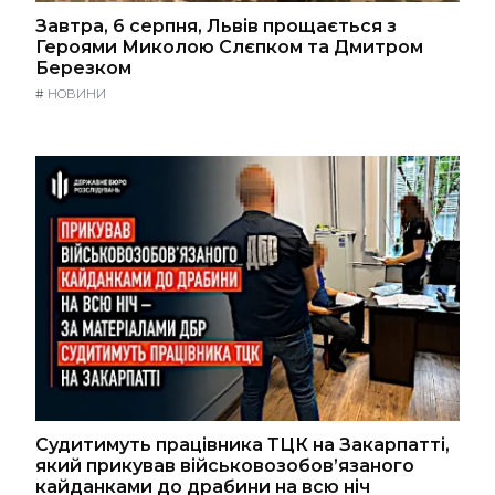
Завтра, 6 серпня, Львів прощається з
Героями Миколою Слєпком та Дмитром
Березком
#
НОВИНИ
Судитимуть працівника ТЦК на Закарпатті,
який прикував військовозобов’язаного
кайданками до драбини на всю ніч