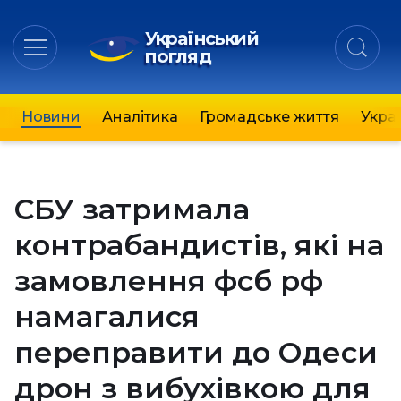
Український
погляд
Новини
Аналітика
Громадське життя
Украї
СБУ затримала
контрабандистів, які на
замовлення фсб рф
намагалися
переправити до Одеси
дрон з вибухівкою для