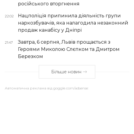
російського вторгнення
Нацполіція припинила діяльність групи
22:02
наркозбувачів, яка налагодила незаконний
продаж канабісу у Дніпрі
Завтра, 6 серпня, Львів прощається з
21:47
Героями Миколою Слєпком та Дмитром
Березком
Більше новин
Автоматична реклама від goggle.com/adsense: