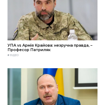
УПА vs Армія Крайова: незручна правда, –
Професор Патриляк
#
ВІДЕО