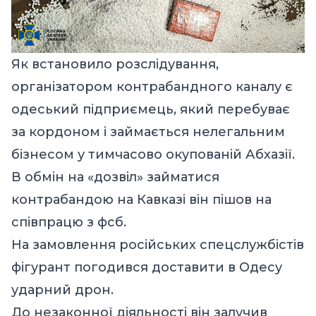
Як встановило розслідування,
організатором контрабандного каналу є
одеський підприємець, який перебуває
за кордоном і займається нелегальним
бізнесом у тимчасово окупованій Абхазії.
В обмін на «дозвіл» займатися
контрабандою на Кавказі він пішов на
співпрацю з фсб.
На замовлення російських спецслужбістів
фігурант погодився доставити в Одесу
ударний дрон.
До незаконної діяльності він залучив