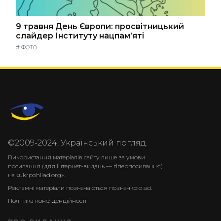
9 травня День Європи: просвітницький
слайдер Інституту нацпам’яті
#
ФОТО
©2009-2024, Український погляд.
Використання матеріалів сайту лише за умови
посилання (для інтернет-видань — гіперпосилання)
на «ukrpohliad.org».
Рекламні матеріали позначаються позначкою ad.
Політика конфіденційності