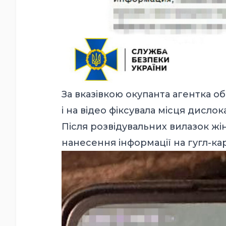
За вказівкою окупанта агентка о
і на відео фіксувала місця дислок
Після розвідувальних вилазок жі
нанесення інформації на гугл-кар