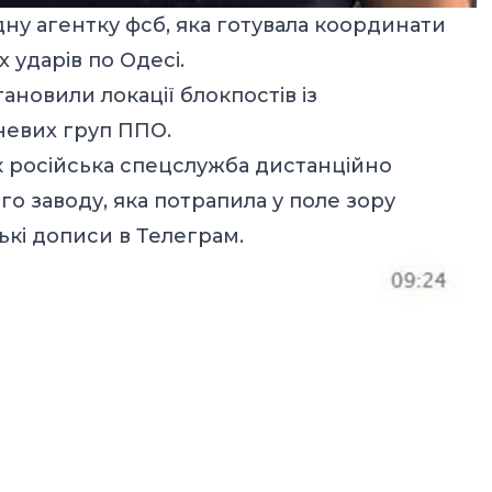
ну агентку фсб, яка готувала координати
 ударів по Одесі.
ановили локації блокпостів із
невих груп ППО.
к російська спецслужба дистанційно
го заводу, яка потрапила у поле зору
ькі дописи в Телеграм.