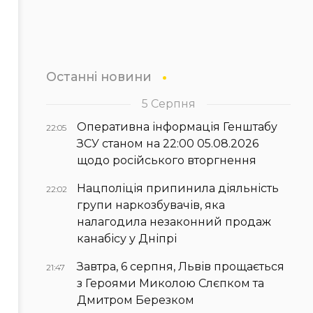
Останні новини
5 Серпня
Оперативна інформація Генштабу
22:05
ЗСУ станом на 22:00 05.08.2026
щодо російського вторгнення
Нацполіція припинила діяльність
22:02
групи наркозбувачів, яка
налагодила незаконний продаж
канабісу у Дніпрі
Завтра, 6 серпня, Львів прощається
21:47
з Героями Миколою Слєпком та
Дмитром Березком