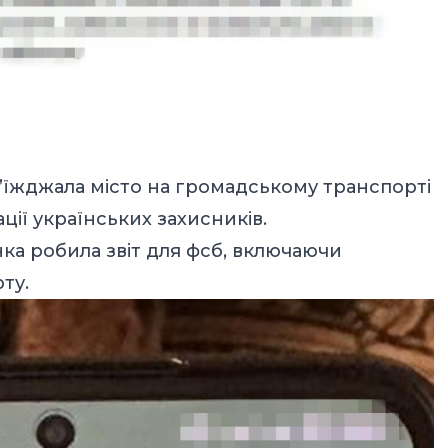
б’їжджала місто на громадському транспорті
ації українських захисників.
нка робила звіт для фсб, включаючи
ту.