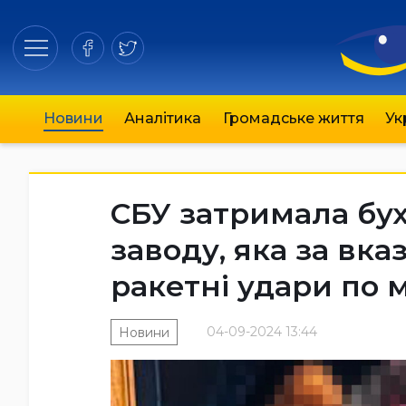
Новини
Аналітика
Громадське життя
Ук
СБУ затримала бух
заводу, яка за вк
ракетні удари по м
04-09-2024 13:44
Новини