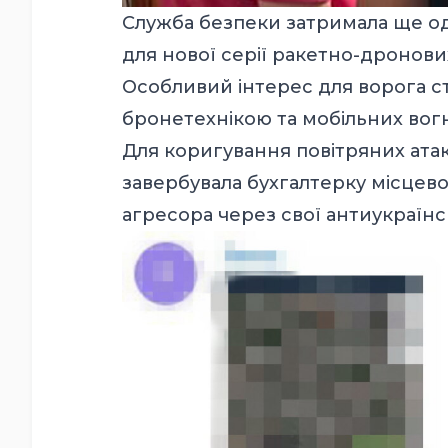
Служба безпеки затримала ще од
для нової серії ракетно-дронових
Особливий інтерес для ворога ст
бронетехнікою та мобільних вог
Для коригування повітряних ата
завербувала бухгалтерку місцево
агресора через свої антиукраїнс