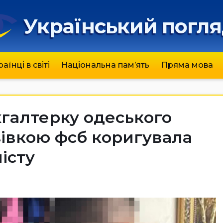
Український погл
раїнці в світі
Національна пам’ять
Пряма мова
галтерку одеського
азівкою фсб коригувала
істу