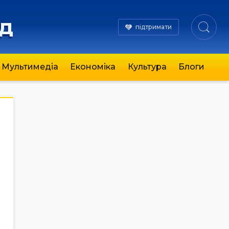
яд
підтримати
Мультимедіа
Економіка
Культура
Блоги