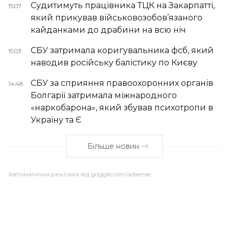
Судитимуть працівника ТЦК на Закарпатті,
15:07
який прикував військовозобов’язаного
кайданками до драбини на всю ніч
СБУ затримала коригувальника фсб, який
15:03
наводив російську балістику по Києву
СБУ за сприяння правоохоронних органів
14:48
Болгарії затримала міжнародного
«наркобарона», який збував психотропи в
Україну та Є
Більше новин
Автоматична реклама від goggle.com/adsense: