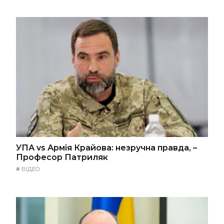
УПА vs Армія Крайова: незручна правда, –
Професор Патриляк
#
ВІДЕО