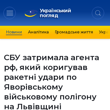
Український
погляд
Новини
Аналітика
Громадське життя
Украї
СБУ затримала агента
рф, який коригував
ракетні удари по
Яворівському
військовому полігону
на Львівщині