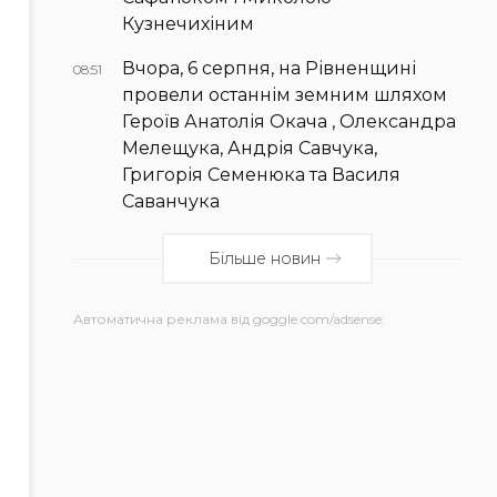
Кузнечихіним
Вчора, 6 серпня, на Рівненщині
08:51
провели останнім земним шляхом
Героїв Анатолія Окача , Олександра
Мелещука, Андрія Савчука,
Григорія Семенюка та Василя
Саванчука
Більше новин
Автоматична реклама від goggle.com/adsense: