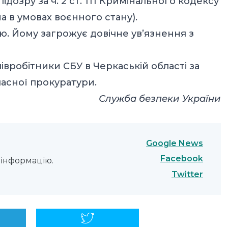
ідозру за ч. 2 ст. 111 Кримінального кодексу
а в умовах воєнного стану).
ю. Йому загрожує довічне ув’язнення з
вробітники СБУ в Черкаській області за
асної прокуратури.
Служба безпеки України
Google News
Facebook
інформацію.
Twitter