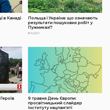
і в Канаді
Польща і Україна: що означають
результати пошукових робіт у
Пужниках!?
#
ВІДЕО
 Героїв
9 травня День Європи:
просвітницький слайдер
Інституту нацпам’яті