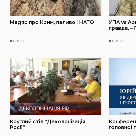
Мадяр про Крим, паливо і НАТО
УПА vs Ар
правда, –
#
ВІДЕО
#
ВІДЕО
Круглий стіл “Деколонізація
Конференц
Росії”
головної 