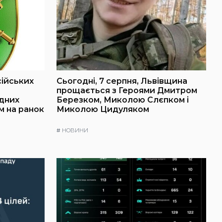
сійських
Сьогодні, 7 серпня, Львівщина
о
прощається з Героями Дмитром
ідних
Березком, Миколою Слєпком і
м на ранок
Миколою Цидуляком
#
НОВИНИ