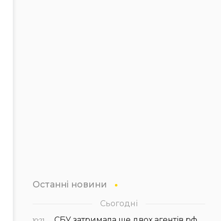
Останні новини
Сьогодні
СБУ затримала ще двох агентів рф,
10:21