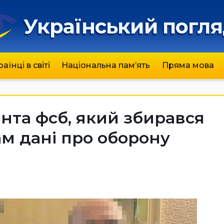
Український погл
раїнці в світі
Національна пам’ять
Пряма мова
нта фсб, який збирався
м дані про оборону