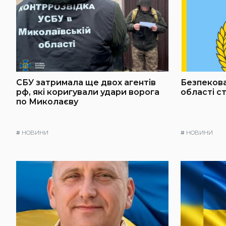
СБУ затримала ще двох агентів
Безпекова
рф, які коригували удари ворога
області с
по Миколаєву
#
НОВИНИ
#
НОВИНИ