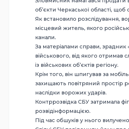
Зловмисник намагався продати в
об’єкти Черкаської області, щоб 
Як встановило розслідування, в
місцевий житель, якого російсь
канали.
За матеріалами справи, зрадник
військового, від якого отримав 
із військових об’єктів регіону.
Крім того, він шпигував за мобі
захищають повітряний простір р
наслідки ворожих ударів.
Контррозвідка СБУ затримала фігу
розвідінформацією.
Під час обшуків у нього вилучен