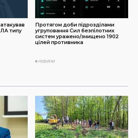
г атакував
Протягом доби підрозділами
пЛА типу
угруповання Сил безпілотних
систем уражено/знищено 1902
цілей противника
#
НОВИНИ