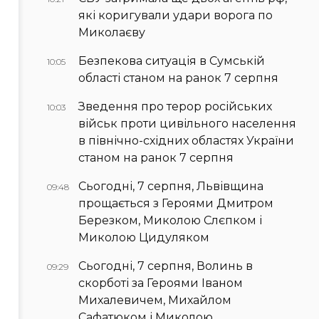
які коригували удари ворога по
Миколаєву
Безпекова ситуація в Сумській
10:05
області станом на ранок 7 серпня
Зведення про терор російських
10:03
військ проти цивільного населення
в північно-східних областях України
станом на ранок 7 серпня
Сьогодні, 7 серпня, Львівщина
09:48
прощається з Героями Дмитром
Березком, Миколою Слєпком і
Миколою Цидуляком
Сьогодні, 7 серпня, Волинь в
09:29
скорботі за Героями Іваном
Михалевичем, Михайлом
Сафатюком і Миколою