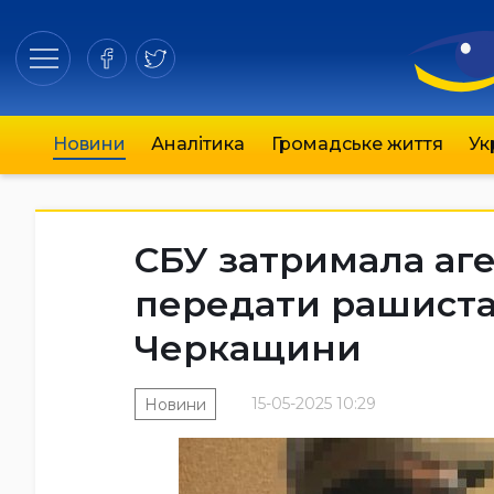
Новини
Аналітика
Громадське життя
Ук
СБУ затримала аге
передати рашиста
Черкащини
15-05-2025 10:29
Новини