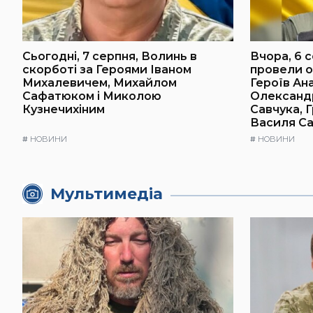
Сьогодні, 7 серпня, Волинь в
Вчора, 6 с
скорботі за Героями Іваном
провели о
Михалевичем, Михайлом
Героїв Ана
Сафатюком і Миколою
Олександ
Кузнечихіним
Савчука, 
Василя Са
#
НОВИНИ
#
НОВИНИ
Мультимедіа