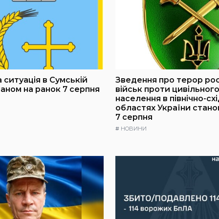
 ситуація в Сумській
Зведення про терор ро
таном на ранок 7 серпня
військ проти цивільног
населення в північно-сх
областях України стано
7 серпня
#
НОВИНИ