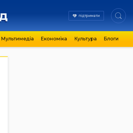
яд
підтримати
Мультимедіа
Економіка
Культура
Блоги