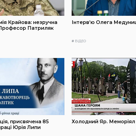
мія Крайова: незручна
Інтерв’ю Олега Медуниц
 Професор Патриляк
#
ВІДЕО
ія, присвячена 85
Холодний Яр. Меморіял
праці Юрія Липи