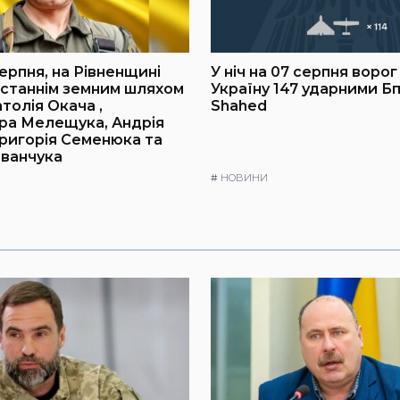
ерпня, на Рівненщині
У ніч на 07 серпня воро
станнім земним шляхом
Україну 147 ударними Б
толія Окача ,
Shahed
ра Мелещука, Андрія
Григорія Семенюка та
ванчука
#
НОВИНИ