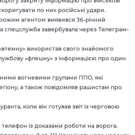
орогу закриту інформацію про військові
скоригувати по них російські удари.
орожим агентом виявився 36-річний
ка спецслужба завербувала через Телеграм-
 «втемну» використав свого знайомого
службову «флешку» з інформацією про один
льними вогневими групами ППО, які
егіону, а також повідомляв рашистам про
ранта, коли він готував звіт із черговою
о телефон із доказами роботи на ворога.