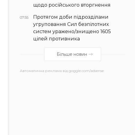
щодо російського вторгнення
Протягом доби підрозділами
07:55
угруповання Сил безпілотних
систем уражено/знищено 1605
цілей противника
Більше новин
Автоматична реклама від goggle.com/adsense: