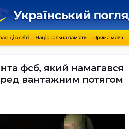
Український погл
раїнці в світі
Національна пам’ять
Пряма мова
нта фсб, який намагався
перед вантажним потягом