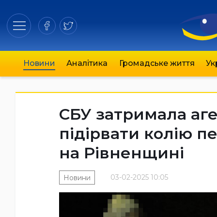
Новини
Аналітика
Громадське життя
Ук
СБУ затримала аге
підірвати колію 
на Рівненщині
03-02-2025 10:05
Новини