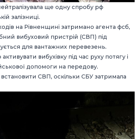
ейтралізувала ще одну спробу рф
ій залізниці.
одів на Рівненщині затримано агента фсб,
бний вибуховий пристрій (СВП) під
вується для вантажних перевезень.
ктивувати вибухівку під час руху потягу і
ійськової допомоги на передову.
ь встановити СВП, оскільки СБУ затримала