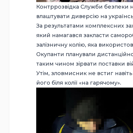
Контррозвідка Служби безпеки н
влаштувати диверсію на українськ
За результатами комплексних зах
який намагався закласти саморо
залізничну колію, яка використо
Окупанти планували дистанційно а
таким чином зірвати поставки в
Утім, зловмисник не встиг навіт
його біля колії «на гарячому».