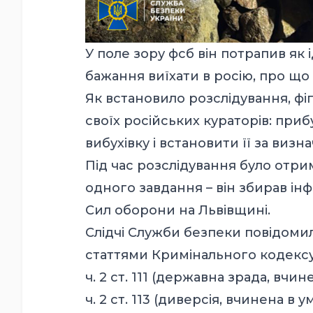
У поле зору фсб він потрапив я
бажання виїхати в росію, про щ
Як встановило розслідування, фі
своїх російських кураторів: приб
вибухівку і встановити її за виз
Під час розслідування було отр
одного завдання – він збирав ін
Сил оборони на Львівщині.
Слідчі Служби безпеки повідоми
статтями Кримінального кодексу
⁠ч. 2 ст. 111 (державна зрада, вчи
ч. 2 ст. 113 (диверсія, вчинена в 