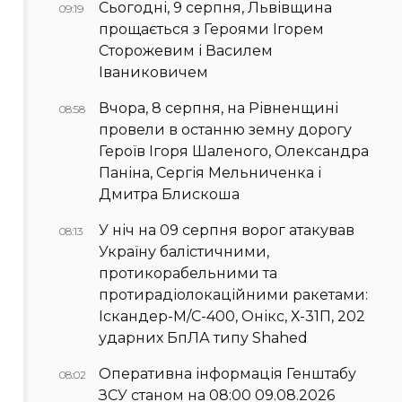
Сьогодні, 9 серпня, Львівщина
09:19
прощається з Героями Ігорем
Сторожевим і Василем
Іваниковичем
Вчора, 8 серпня, на Рівненщині
08:58
провели в останню земну дорогу
Героїв Ігоря Шаленого, Олександра
Паніна, Сергія Мельниченка і
Дмитра Блискоша
У ніч на 09 серпня ворог атакував
08:13
Україну балістичними,
протикорабельними та
протирадіолокаційними ракетами:
Іскандер-М/С-400, Онікс, Х-31П, 202
ударних БпЛА типу Shahed
Оперативна інформація Генштабу
08:02
ЗСУ станом на 08:00 09.08.2026