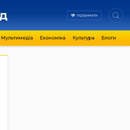
яд
підтримати
Мультимедіа
Економіка
Культура
Блоги