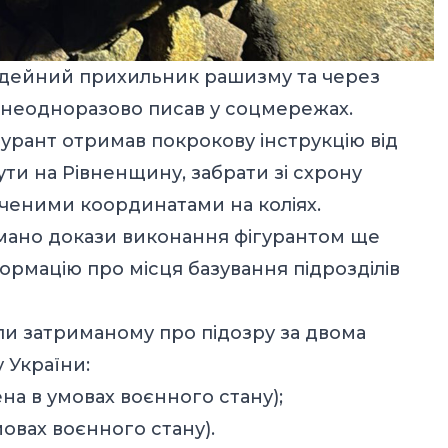
к ідейний прихильник рашизму та через
о неодноразово писав у соцмережах.
гурант отримав покрокову інструкцію від
ути на Рівненщину, забрати зі схрону
наченими координатами на коліях.
имано докази виконання фігурантом ще
формацію про місця базування підрозділів
ли затриманому про підозру за двома
 України:
нена в умовах воєнного стану);
умовах воєнного стану).