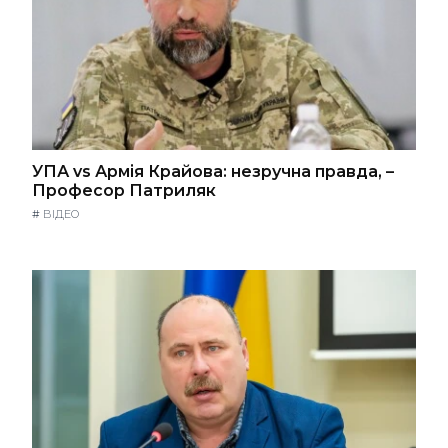
УПА vs Армія Крайова: незручна правда, –
Професор Патриляк
#
ВІДЕО