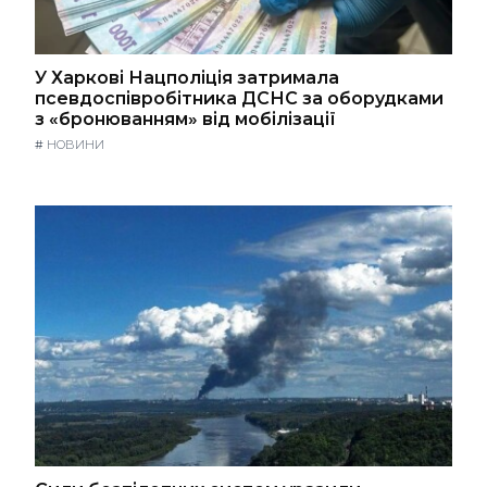
У Харкові Нацполіція затримала
псевдоспівробітника ДСНС за оборудками
з «бронюванням» від мобілізації
#
НОВИНИ