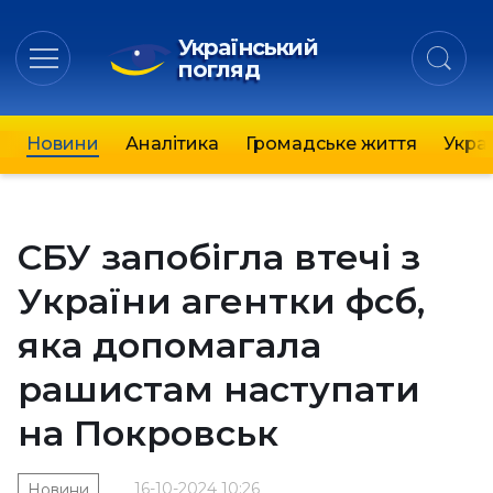
Український
погляд
Новини
Аналітика
Громадське життя
Украї
СБУ запобігла втечі з
України агентки фсб,
яка допомагала
рашистам наступати
на Покровськ
16-10-2024 10:26
Новини