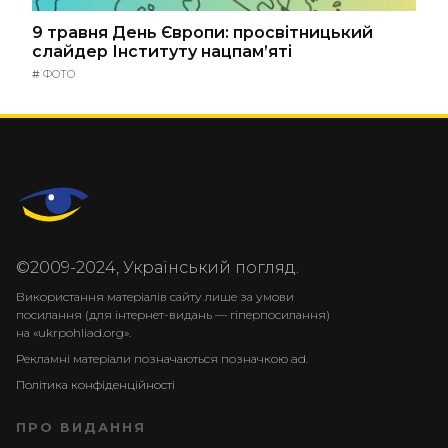
9 травня День Європи: просвітницький
слайдер Інституту нацпам’яті
#
ФОТО
©2009-2024, Український погляд.
Використання матеріалів сайту лише за умови
посилання (для інтернет-видань — гіперпосилання)
на «ukrpohliad.org».
Рекламні матеріали позначаються позначкою ad.
Політика конфіденційності
ПРО ВИДАННЯ