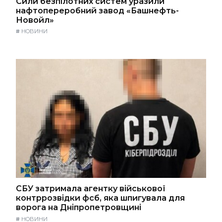
Сили безпілотних систем уразили
нафтопереробний завод «Башнефть-
Новойл»
#
НОВИНИ
СБУ затримала агентку військової
контррозвідки фсб, яка шпигувала для
ворога на Дніпропетровщині
#
НОВИНИ