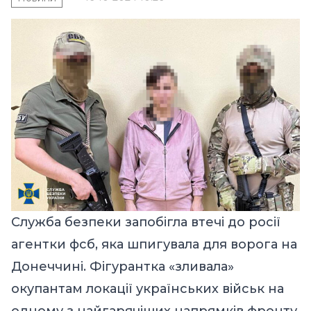
Служба безпеки запобігла втечі до росії
агентки фсб, яка шпигувала для ворога на
Донеччині. Фігурантка «зливала»
окупантам локації українських військ на
одному з найгарячіших напрямків фронту