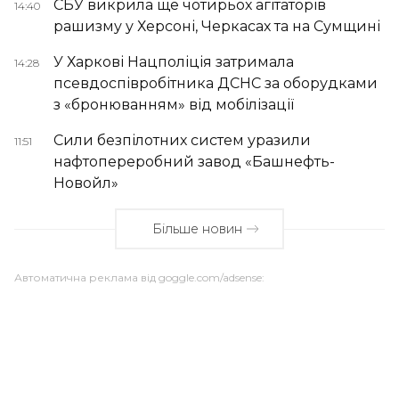
СБУ викрила ще чотирьох агітаторів
14:40
рашизму у Херсоні, Черкасах та на Сумщині
У Харкові Нацполіція затримала
14:28
псевдоспівробітника ДСНС за оборудками
з «бронюванням» від мобілізації
Сили безпілотних систем уразили
11:51
нафтопереробний завод «Башнефть-
Новойл»
Більше новин
Автоматична реклама від goggle.com/adsense: