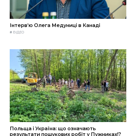
Інтерв’ю Олега Медуниці в Канаді
#
ВІДЕО
Польща і Україна: що означають
результати пошукових робіт у Пужниках!?