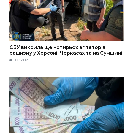
СБУ викрила ще чотирьох агітаторів
рашизму у Херсоні, Черкасах та на Сумщині
#
НОВИНИ