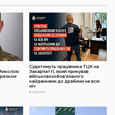
Судитимуть працівника ТЦК на
 Миколою
Закарпатті, який прикував
ерезком
військовозобов’язаного
кайданками до драбини на всю
ніч
#
НОВИНИ