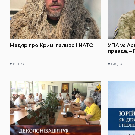
Мадяр про Крим, паливо і НАТО
УПА vs Ар
правда, –
#
ВІДЕО
#
ВІДЕО