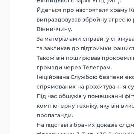
Вінницької єпархії УПЦ (МП).
Йдеться про настоятеля храму К
виправдовував збройну агресію р
Вінниччину.
За матеріалами справи, у спілкув
та закликав до підтримки рашист
Також він поширював прокремлів
громади через Телеграм.
Ініційована Службою безпеки ек
спрямованих на розхитування сус
Під час обшуків у помешканні фі
комп’ютерну техніку, яку він в
пропаганди.
На підставі зібраних доказів слі