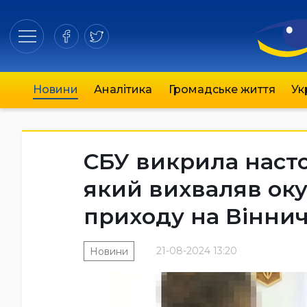
Новини
Аналітика
Громадське життя
Ук
СБУ викрила насто
який вихваляв окуп
приходу на Вінни
21-08-2024 13:20
Новини