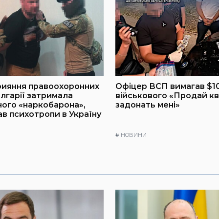
рияння правоохоронних
Офіцер ВСП вимагав $10
олгарії затримала
військового «Продай кв
ого «наркобарона»,
задонать мені»
ав психотропи в Україну
#
НОВИНИ