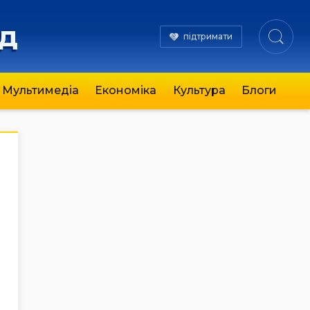
яд
підтримати
Мультимедіа
Економіка
Культура
Блоги