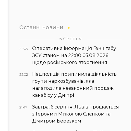
Останні новини
5 Серпня
Оперативна інформація Генштабу
22:05
ЗСУ станом на 22:00 05.08.2026
щодо російського вторгнення
Нацполіція припинила діяльність
22:02
групи наркозбувачів, яка
налагодила незаконний продаж
канабісу у Дніпрі
Завтра, 6 серпня, Львів прощається
21:47
з Героями Миколою Слєпком та
Дмитром Березком