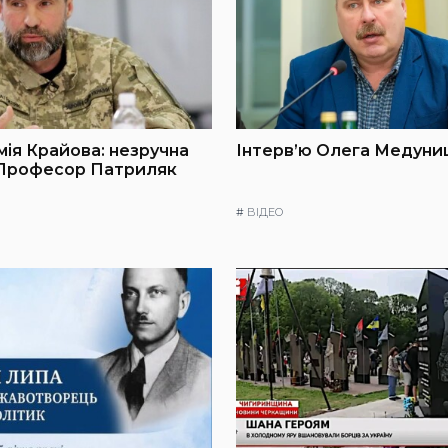
мія Крайова: незручна
Інтерв’ю Олега Медуниц
 Професор Патриляк
#
ВІДЕО