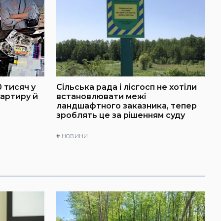
 тисяч у
Сільська рада і лісгосп не хотіли
артиру й
встановлювати межі
ландшафтного заказника, тепер
зроблять це за рішенням суду
#
НОВИНИ