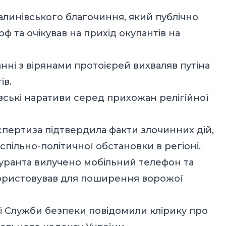
алинівського благочиння, який публічно
ф та очікував на прихід окупантів на
анні з вірянами протоієрей вихваляв путіна
ів.
ські наративи серед прихожан релігійної
спертиза підтвердила факти злочинних дій,
пільно-політичної обстановки в регіоні.
гуранта вилучено мобільний телефон та
икористовував для поширення ворожої
дчі Служби безпеки повідомили клірику про