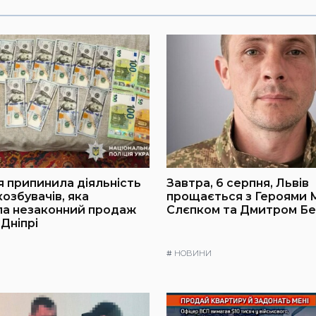
я припинила діяльність
Завтра, 6 серпня, Львів
озбувачів, яка
прощається з Героями
ла незаконний продаж
Слєпком та Дмитром Б
 Дніпрі
#
НОВИНИ