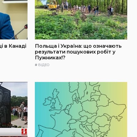
і в Канаді
Польща і Україна: що означають
результати пошукових робіт у
Пужниках!?
#
ВІДЕО