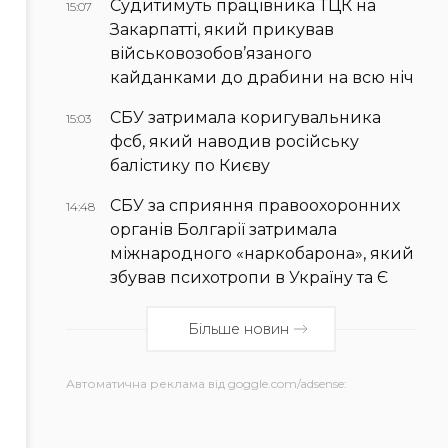
Судитимуть працівника ТЦК на
15:07
Закарпатті, який прикував
військовозобов’язаного
кайданками до драбини на всю ніч
СБУ затримала коригувальника
15:03
фсб, який наводив російську
балістику по Києву
СБУ за сприяння правоохоронних
14:48
органів Болгарії затримала
міжнародного «наркобарона», який
збував психотропи в Україну та Є
Більше новин
Автоматична реклама від goggle.com/adsense: