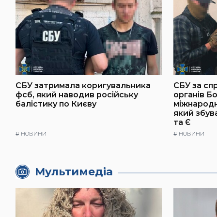
СБУ затримала коригувальника
СБУ за сп
фсб, який наводив російську
органів Б
балістику по Києву
міжнародн
який збув
та Є
#
НОВИНИ
#
НОВИНИ
Мультимедіа