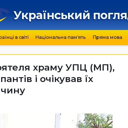
Український погл
раїнці в світі
Національна пам’ять
Пряма мова
ятеля храму УПЦ (МП),
антів і очікував їх
ччину