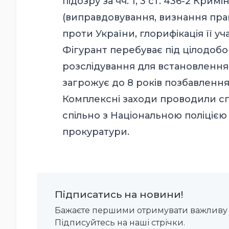
підозру за чч. 1, 3 ст. 436-2 Кри
(виправдовування, визнання пра
проти України, глорифікація її уча
Фігурант перебуває під цілодоб
розслідування для встановлення
загрожує до 8 років позбавлення 
Комплексні заходи проводили спі
спільно з Національною поліцією
прокуратури.
Підписатись на новини!
Бажаєте першими отримувати важливу 
Підписуйтесь на наші стрічки.