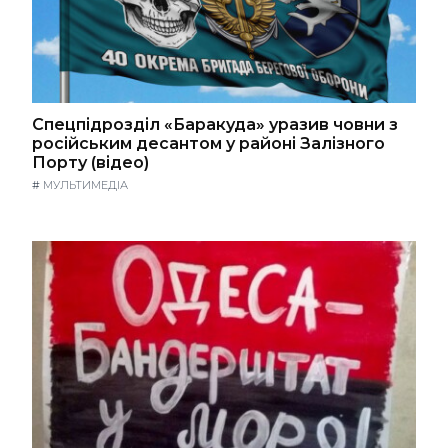
Спецпідрозділ «Баракуда» уразив човни з
російським десантом у районі Залізного
Порту (відео)
#
МУЛЬТИМЕДІА