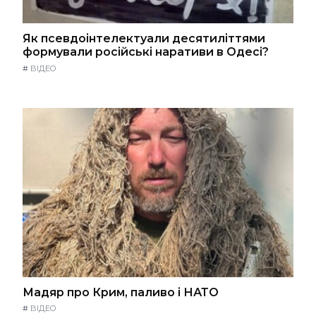
Як псевдоінтелектуали десятиліттями
формували російські наративи в Одесі?
#
ВІДЕО
Мадяр про Крим, паливо і НАТО
#
ВІДЕО