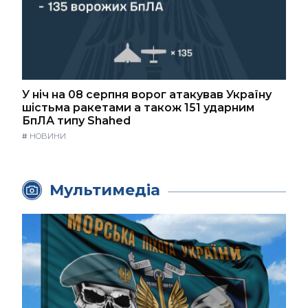
У ніч на 08 серпня ворог атакував Україну
шістьма ракетами а також 151 ударним
БпЛА типу Shahed
#
НОВИНИ
Мультимедіа