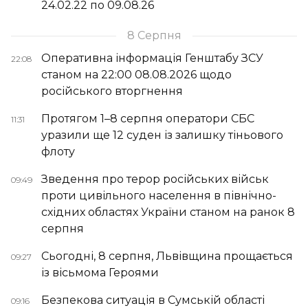
24.02.22 по 09.08.26
8 Серпня
Оперативна інформація Генштабу ЗСУ
22:08
станом на 22:00 08.08.2026 щодо
російського вторгнення
Протягом 1–8 серпня оператори СБС
11:31
уразили ще 12 суден із залишку тіньового
флоту
Зведення про терор російських військ
09:49
проти цивільного населення в північно-
східних областях України станом на ранок 8
серпня
Сьогодні, 8 серпня, Львівщина прощається
09:27
із вісьмома Героями
Безпекова ситуація в Сумській області
09:16