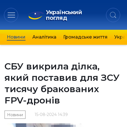
Український
погляд
Новини
Аналітика
Громадське життя
Украї
СБУ викрила ділка,
який поставив для ЗСУ
тисячу бракованих
FPV-дронів
15-08-2024 14:39
Новини