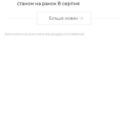
станом на ранок 8 серпня
Більше новин
Автоматична реклама від goggle.com/adsense: