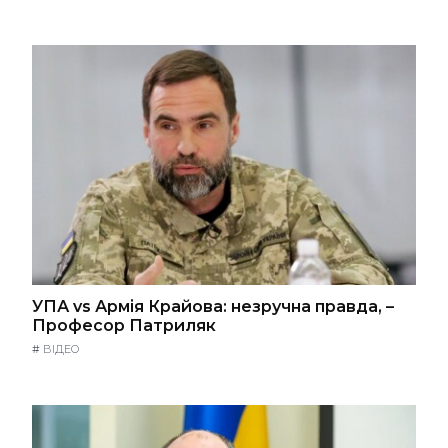
УПА vs Армія Крайова: незручна правда, –
Професор Патриляк
#
ВІДЕО