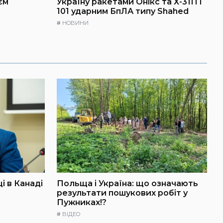
єм
Україну ракетами Онікс та Х-31П і
101 ударним БпЛА типу Shahed
#
НОВИНИ
і в Канаді
Польща і Україна: що означають
результати пошукових робіт у
Пужниках!?
#
ВІДЕО