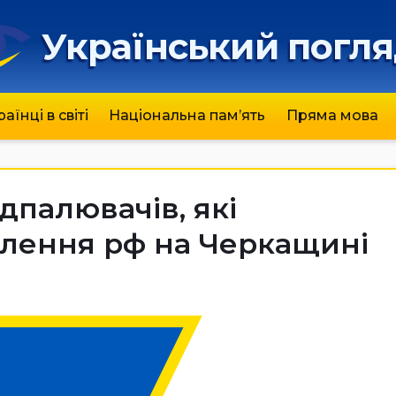
Український погл
раїнці в світі
Національна пам’ять
Пряма мова
дпалювачів, які
лення рф на Черкащині