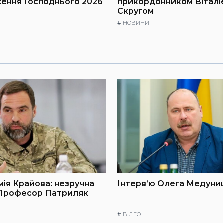
ення Господнього 2026
прикордонником Віталі
Скругом
#
НОВИНИ
мія Крайова: незручна
Інтерв’ю Олега Медуниц
 Професор Патриляк
#
ВІДЕО