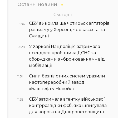
Останні новини
Сьогодні
СБУ викрила ще чотирьох агітаторів
14:40
рашизму у Херсоні, Черкасах та на
Сумщині
У Харкові Нацполіція затримала
14:28
псевдоспівробітника ДСНС за
оборудками з «бронюванням» від
мобілізації
Сили безпілотних систем уразили
11:51
нафтопереробний завод
«Башнефть-Новойл»
СБУ затримала агентку військової
11:35
контррозвідки фсб, яка шпигувала
для ворога на Дніпропетровщині