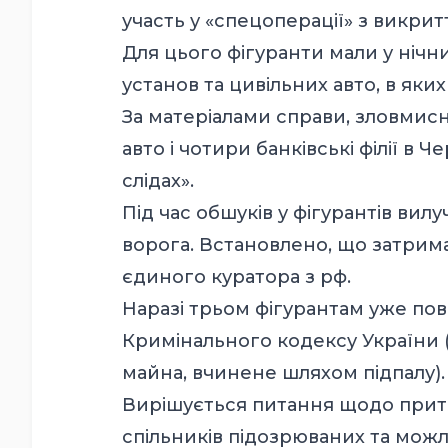
участь у «спецоперації» з викрит
Для цього фігуранти мали у нічн
установ та цивільних авто, в як
За матеріалами справи, зловми
авто і чотири банківські філії в 
слідах».
Під час обшуків у фігурантів ви
ворога. Встановлено, що затрима
єдиного куратора з рф.
Наразі трьом фігурантам уже пові
Кримінального кодексу України
майна, вчинене шляхом підпалу).
Вирішується питання щодо притя
спільників підозрюваних та можлив