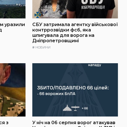
ем уразили
СБУ затримала агентку військової
д
контррозвідки фсб, яка
шпигувала для ворога на
Дніпропетровщині
#
НОВИНИ
ся з
У ніч на 06 серпня ворог атакував