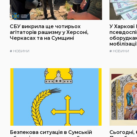
СБУ викрила ще чотирьох
У Харкові
агітаторів рашизму у Херсоні,
псевдоспі
Черкасах та на Сумщині
оборудкам
мобілізаці
#
НОВИНИ
#
НОВИНИ
Безпекова ситуація в Сумській
Сьогодні, 