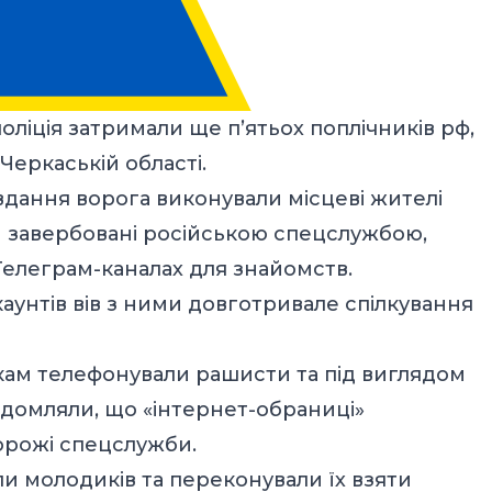
оліція затримали ще п’ятьох поплічників рф,
 Черкаській області.
вдання ворога виконували місцеві жителі
ули завербовані російською спецслужбою,
Телеграм-каналах для знайомств.
каунтів вів з ними довготривале спілкування
кам телефонували рашисти та під виглядом
ідомляли, що «інтернет-обраниці»
ворожі спецслужби.
и молодиків та переконували їх взяти