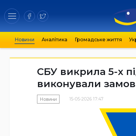
Новини
Аналітика
Громадське життя
Ук
СБУ викрила 5-х пі
виконували замов
15-05-2026 17:47
Новини