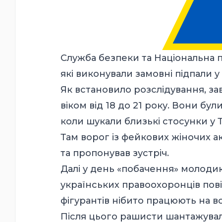
Служба безпеки та Національна п
які виконували замовні підпали у
Як встановило розслідування, за
віком від 18 до 21 року. Вони б
коли шукали близькі стосунки у 
Там ворог із фейкових жіночих а
та пропонував зустріч.
Далі у день «побачення» молоди
українських правоохоронців пов
фігурантів нібито працюють на 
Після цього рашисти шантажувал