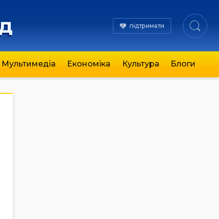
яд
підтримати
Мультимедіа
Економіка
Культура
Блоги