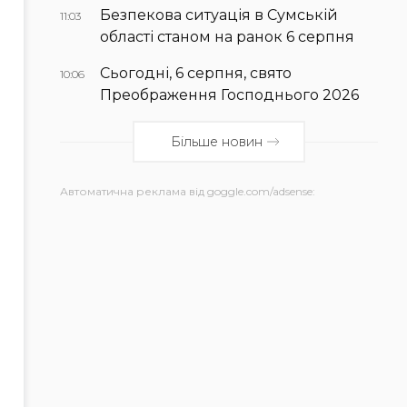
Безпекова ситуація в Сумській
11:03
області станом на ранок 6 серпня
Сьогодні, 6 серпня, свято
10:06
Преображення Господнього 2026
Більше новин
Автоматична реклама від goggle.com/adsense: