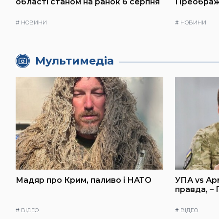
області станом на ранок 6 серпня
Преображ
#
НОВИНИ
#
НОВИНИ
Мультимедіа
Мадяр про Крим, паливо і НАТО
УПА vs Ар
правда, –
#
ВІДЕО
#
ВІДЕО