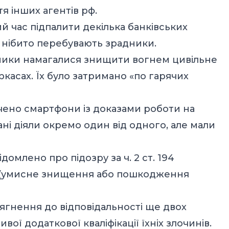
тя інших агентів рф.
ий час підпалити декілька банківських
их нібито перебувають зрадники.
сники намагалися знищити вогнем цивільне
Черкасах. Їх було затримано «по гарячих
лучено смартфони із доказами роботи на
ні діяли окремо один від одного, але мали
домлено про підозру за ч. 2 ст. 194
 (умисне знищення або пошкодження
гнення до відповідальності ще двох
ої додаткової кваліфікації їхніх злочинів.