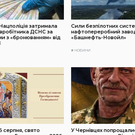
 Нацполіція затримала
Сили безпілотних сист
вробітника ДСНС за
нафтопереробний заво
и з «бронюванням» від
«Башнефть-Новойл»
ї
#
НОВИНИ
6 серпня, свято
У Чернівцях попрощали