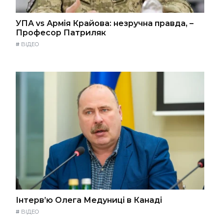
УПА vs Армія Крайова: незручна правда, –
Професор Патриляк
#
ВІДЕО
Інтерв’ю Олега Медуниці в Канаді
#
ВІДЕО