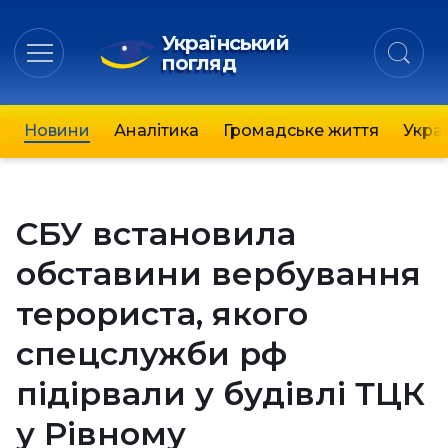
Український
погляд
Новини
Аналітика
Громадське життя
Украї
СБУ встановила
обставини вербування
терориста, якого
спецслужби рф
підірвали у будівлі ТЦК
у Рівному