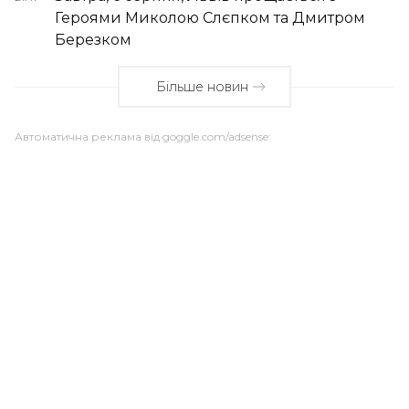
Героями Миколою Слєпком та Дмитром
Березком
Більше новин
Автоматична реклама від goggle.com/adsense: