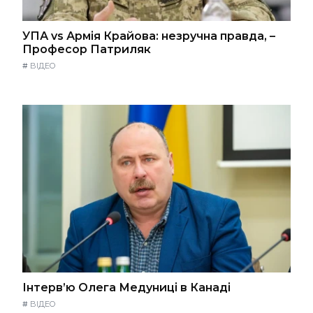
УПА vs Армія Крайова: незручна правда, –
Професор Патриляк
#
ВІДЕО
Інтерв’ю Олега Медуниці в Канаді
#
ВІДЕО