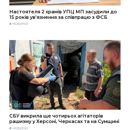
Настоятеля 2 храмів УПЦ МП засудили до
15 років ув’язнення за співпрацю з ФСБ
#
НОВИНИ
СБУ викрила ще чотирьох агітаторів
рашизму у Херсоні, Черкасах та на Сумщині
#
НОВИНИ