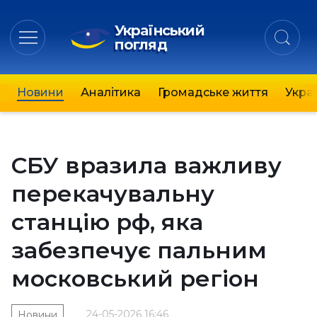
Український
погляд
Новини
Аналітика
Громадське життя
Украї
СБУ вразила важливу
перекачувальну
станцію рф, яка
забезпечує пальним
московський регіон
24-05-2026 16:46
Новини