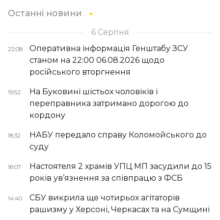
Останні новини
6 Серпня
Оперативна інформація Генштабу ЗСУ
22:08
станом на 22:00 06.08.2026 щодо
російського вторгнення
На Буковині шістьох чоловіків і
19:52
переправника затримано дорогою до
кордону
НАБУ передало справу Коломойського до
18:32
суду
Настоятеля 2 храмів УПЦ МП засудили до 15
18:07
років ув’язнення за співпрацю з ФСБ
СБУ викрила ще чотирьох агітаторів
14:40
рашизму у Херсоні, Черкасах та на Сумщині