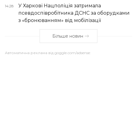
У Харкові Нацполіція затримала
14:28
псевдоспівробітника ДСНС за оборудками
з «бронюванням» від мобілізації
Більше новин
Автоматична реклама від goggle.com/adsense: