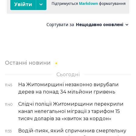
Останні новини
Сьогодні
На Житомирщині незаконно вирубали
11:45
дерев на понад 34 мільйони гривень
Слідчі поліції Житомирщини перекрили
11:40
канал нелегальної міграції з тарифом 15
тисяч доларів за «квиток за кордон»
Водій-пияк, який спричинив смертельну
11:33