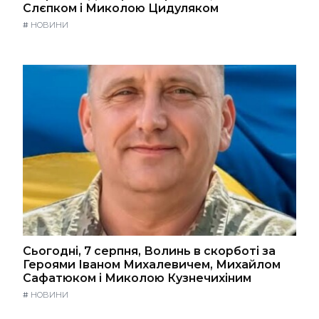
Слєпком і Миколою Цидуляком
#
НОВИНИ
Сьогодні, 7 серпня, Волинь в скорботі за
Героями Іваном Михалевичем, Михайлом
Сафатюком і Миколою Кузнечихіним
#
НОВИНИ