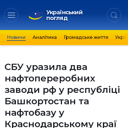
Український
погляд
Новини
Аналітика
Громадське життя
Украї
СБУ уразила два
нафтопереробних
заводи рф у республіці
Башкортостан та
нафтобазу у
Краснодарському краї