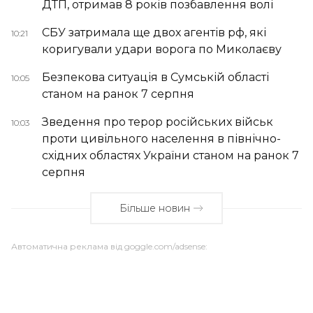
ДТП, отримав 8 років позбавлення волі
СБУ затримала ще двох агентів рф, які
10:21
коригували удари ворога по Миколаєву
Безпекова ситуація в Сумській області
10:05
станом на ранок 7 серпня
Зведення про терор російських військ
10:03
проти цивільного населення в північно-
східних областях України станом на ранок 7
серпня
Більше новин
Автоматична реклама від goggle.com/adsense: