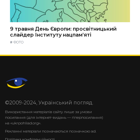
9 травня День Європи: просвітницький
слайдер Інституту нацпам’яті
#
ФОТО
©2009-2024, Український погляд.
Використання матеріалів сайту лише за умови
посилання (для інтернет-видань — гіперпосилання)
на «ukrpohliad.org».
Рекламні матеріали позначаються позначкою ad.
Політика конфіденційності