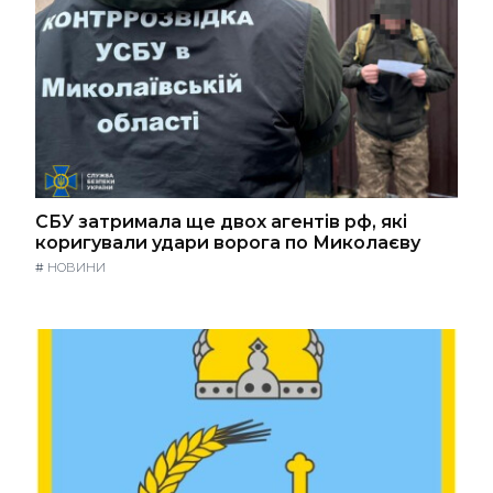
СБУ затримала ще двох агентів рф, які
коригували удари ворога по Миколаєву
#
НОВИНИ