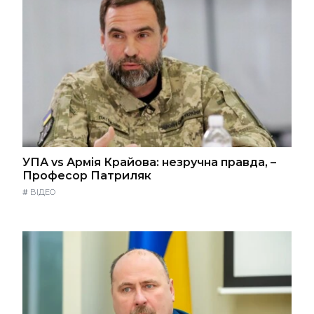
УПА vs Армія Крайова: незручна правда, –
Професор Патриляк
#
ВІДЕО