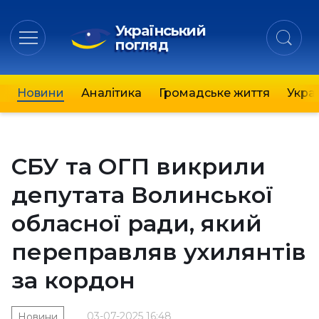
Український
погляд
Новини
Аналітика
Громадське життя
Украї
СБУ та ОГП викрили
депутата Волинської
обласної ради, який
переправляв ухилянтів
за кордон
03-07-2025 16:48
Новини