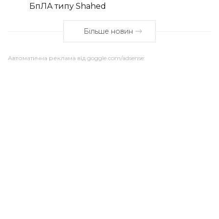
БпЛА типу Shahed
Більше новин
Автоматична реклама від goggle.com/adsense: