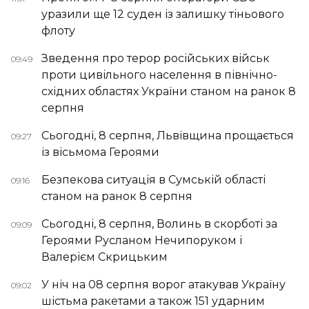
уразили ще 12 суден із залишку тіньового
флоту
Зведення про терор російських військ
09:49
проти цивільного населення в північно-
східних областях України станом на ранок 8
серпня
Сьогодні, 8 серпня, Львівщина прощається
09:27
із вісьмома Героями
Безпекова ситуація в Сумській області
09:16
станом на ранок 8 серпня
Сьогодні, 8 серпня, Волинь в скорботі за
09:09
Героями Русланом Нечипоруком і
Валерієм Скрицьким
У ніч на 08 серпня ворог атакував Україну
09:02
шістьма ракетами а також 151 ударним