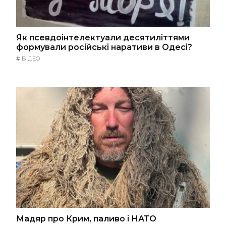
Як псевдоінтелектуали десятиліттями
формували російські наративи в Одесі?
#
ВІДЕО
Мадяр про Крим, паливо і НАТО