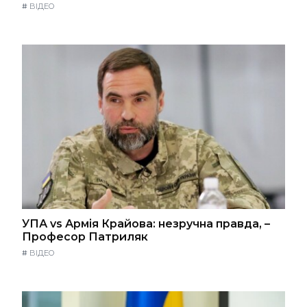
#
ВІДЕО
УПА vs Армія Крайова: незручна правда, –
Професор Патриляк
#
ВІДЕО