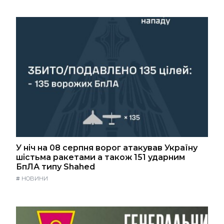
У ніч на 08 серпня ворог атакував Україну
шістьма ракетами а також 151 ударним
БпЛА типу Shahed
#
НОВИНИ