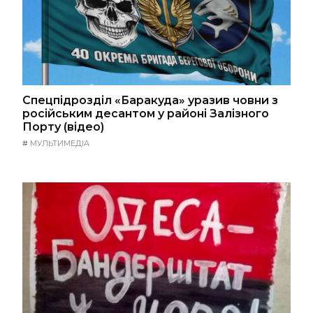
Спецпідрозділ «Баракуда» уразив човни з
російським десантом у районі Залізного
Порту (відео)
#
МУЛЬТИМЕДІА