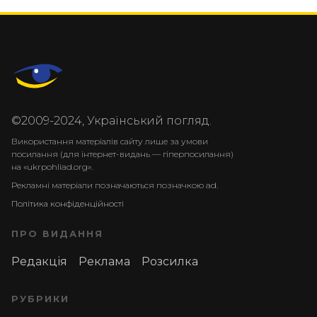
©2009-2024, Український погляд.
Використання матеріалів сайту лише за умови
посилання (для інтернет-видань — гіперпосилання)
на «ukrpohliad.org».
Рекламні матеріали позначаються позначкою ad.
Політика конфіденційності
ПРО ВИДАННЯ
Редакція
Реклама
Розсилка
РУБРИКИ