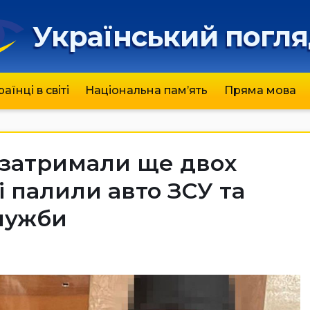
Український погл
раїнці в світі
Національна пам’ять
Пряма мова
 затримали ще двох
і палили авто ЗСУ та
лужби