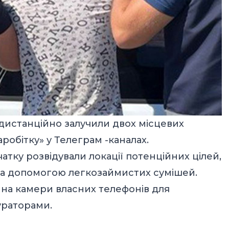
 дистанційно залучили двох місцевих
аробітку» у Телеграм -каналах.
атку розвідували локації потенційних цілей,
 за допомогою легкозаймистих сумішей.
на камери власних телефонів для
ураторами.