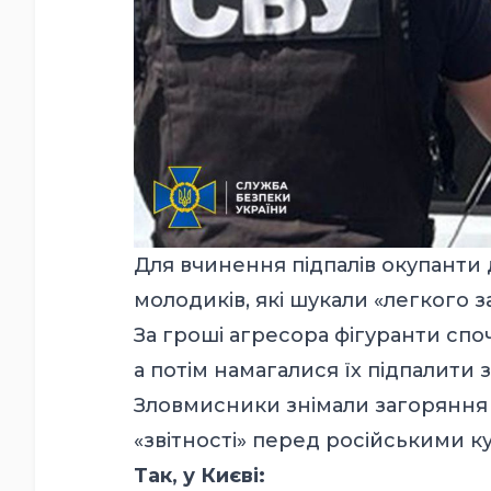
Для вчинення підпалів окупанти
молодиків, які шукали «легкого з
За гроші агресора фігуранти споч
а потім намагалися їх підпалити
Зловмисники знімали загоряння 
«звітності» перед російськими к
Так, у Києві: