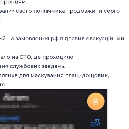
хоронцям.
ували» свого поплічника продовжити серію
.
ий на замовлення рф підпалив евакуаційний
вало на СТО, де проходило
ння службових завдань.
вдягнув для маскування плащ-дощовик,
то.