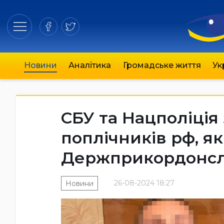
Новини
Аналітика
Громадське життя
Ук
СБУ та Нацполіція
поплічників рф, як
Держприкордонс
26-08-2024 18:27
Новини