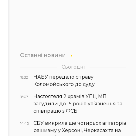
Останні новини
Сьогодні
НАБУ передало справу
18:32
Коломойського до суду
Настоятеля 2 храмів УПЦ МП
18:07
засудили до 15 років ув’язнення за
співпрацю з ФСБ
СБУ викрила ще чотирьох агітаторів
14:40
рашизму у Херсоні, Черкасах та на