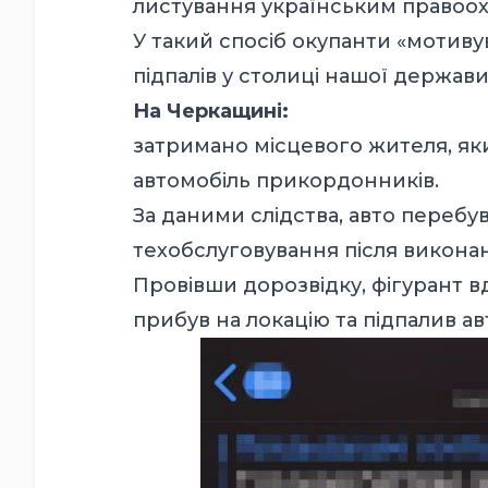
листування українським правоо
У такий спосіб окупанти «мотив
підпалів у столиці нашої держави
На Черкащині:
затримано місцевого жителя, як
автомобіль прикордонників.
За даними слідства, авто перебу
техобслуговування після викона
Провівши дорозвідку, фігурант 
прибув на локацію та підпалив ав