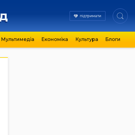
яд
підтримати
Мультимедіа
Економіка
Культура
Блоги