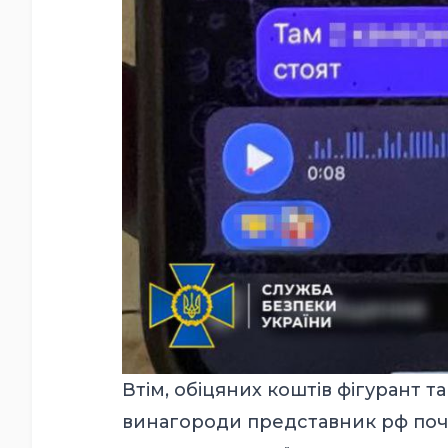
Втім, обіцяних коштів фігурант та
винагороди представник рф почав