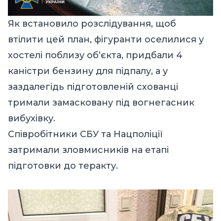
Як встановило розслідування, щоб
втілити цей план, фігуранти оселилися у
хостелі поблизу обʼєкта, придбали 4
каністри бензину для підпалу, а у
заздалегідь підготовленій схованці
тримали замасковану під вогнегасник
вибухівку.
Співробітники СБУ та Нацполіції
затримали зловмисників на етапі
підготовки до теракту.