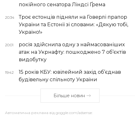
покійного сенатора Ліндсі Ґрема
Троє естонців підняли на Говерлі прапор
20:34
України та Естонії зі словами: «Дякую тобі,
Україно!»
росія здійснила одну з наймасованіших
20:01
атак на Укрнафту: пошкоджено 7 об’єктів
видобутку
15 років КБУ: ювілейний захід об’єднав
19:42
будівельну спільноту України
Більше новин
Автоматична реклама від goggle.com/adsense: