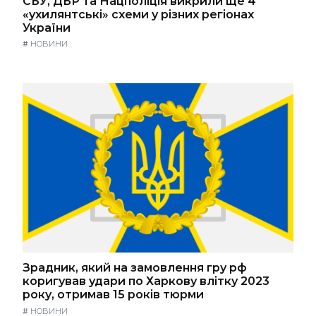
СБУ, ДБР та Нацполіція викрили ще 4
«ухилянтські» схеми у різних регіонах
України
#
НОВИНИ
Зрадник, який на замовлення гру рф
коригував удари по Харкову влітку 2023
року, отримав 15 років тюрми
#
НОВИНИ