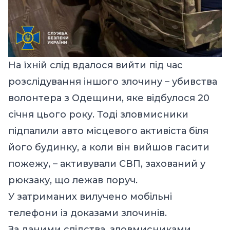
На їхній слід вдалося вийти під час
розслідування іншого злочину – убивства
волонтера з Одещини, яке відбулося 20
січня цього року. Тоді зловмисники
підпалили авто місцевого активіста біля
його будинку, а коли він вийшов гасити
пожежу, – активували СВП, захований у
рюкзаку, що лежав поруч.
У затриманих вилучено мобільні
телефони із доказами злочинів.
За даними слідства, зловмисниками