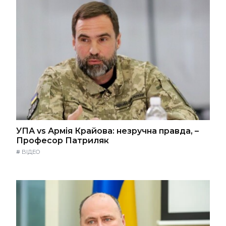
УПА vs Армія Крайова: незручна правда, –
Професор Патриляк
#
ВІДЕО