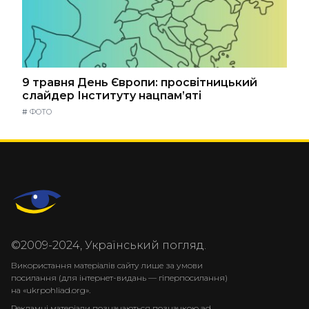
9 травня День Європи: просвітницький
слайдер Інституту нацпам’яті
#
ФОТО
©2009-2024, Український погляд.
Використання матеріалів сайту лише за умови
посилання (для інтернет-видань — гіперпосилання)
на «ukrpohliad.org».
Рекламні матеріали позначаються позначкою ad.