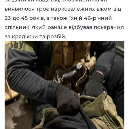
виявилося троє наркозалежних віком від
23 до 45 років, а також їхній 46-річний
спільник, який раніше відбував покарання
за крадіжки та розбій.