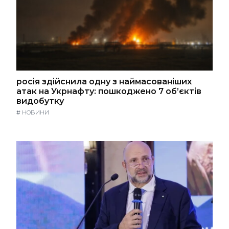
росія здійснила одну з наймасованіших
атак на Укрнафту: пошкоджено 7 об’єктів
видобутку
#
НОВИНИ