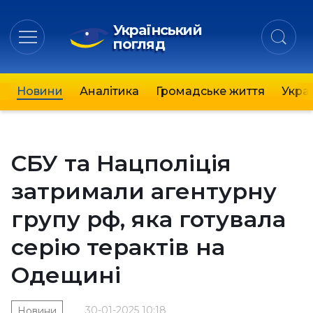
Український
погляд
Новини
Аналітика
Громадське життя
Украї
СБУ та Нацполіція
затримали агентурну
групу рф, яка готувала
серію терактів на
Одещині
30-01-2025 10:18
Новини