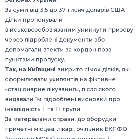
За суми від 3,5 до 37 тисяч доларів США
ділки пропонували
військовозобов’язаним уникнути призову
через підроблені документи або
допомагали втекти за кордон поза
пунктами пропуску.
Так, на Київщині
викрито сімох ділків, які
оформлювали ухилянтів на фіктивне
«стаціонарне лікування», після якого
видавали їм підроблені висновки про
інвалідність ІІ та ІІІ групи.
За матеріалами справи, до оборудки
причетні місцеві лікарі, очільник ЕКПФО
(колишня МСЕК) столичної лікарні,