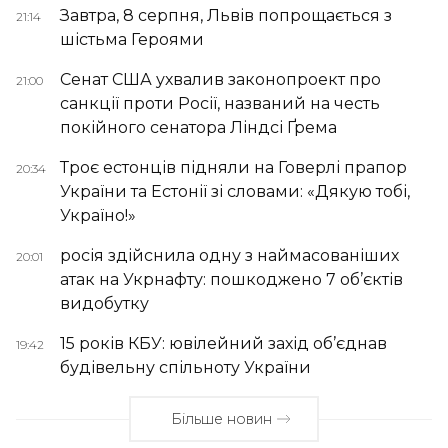
Завтра, 8 серпня, Львів попрощається з
21:14
шістьма Героями
Сенат США ухвалив законопроект про
21:00
санкції проти Росії, названий на честь
покійного сенатора Ліндсі Ґрема
Троє естонців підняли на Говерлі прапор
20:34
України та Естонії зі словами: «Дякую тобі,
Україно!»
росія здійснила одну з наймасованіших
20:01
атак на Укрнафту: пошкоджено 7 об’єктів
видобутку
15 років КБУ: ювілейний захід об’єднав
19:42
будівельну спільноту України
Більше новин