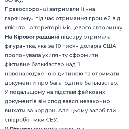
Правоохоронці затримали її «на
гарячому» під час отримання грошей від
клієнта на території місцевого авторинку.
На Кіровоградщині
підозру отримала
фігурантка, яка за 10 тисяч доларів США
пропонувала ухилянту оформити
фіктивне батьківство над її
новонародженою дитиною та отримати
документи про багатодітне батьківство.
У подальшому на підставі фейкових
документів він сподівався незаконно
виїхати за кордон. Але цьому запобігли
співробітники СБУ.
У Рівному
викрито фахівця з