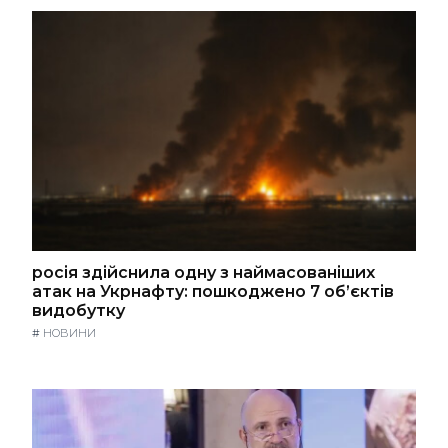
росія здійснила одну з наймасованіших
атак на Укрнафту: пошкоджено 7 об’єктів
видобутку
#
НОВИНИ