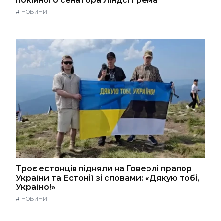
покійного сенатора Ліндсі Ґрема
#
НОВИНИ
Троє естонців підняли на Говерлі прапор
України та Естонії зі словами: «Дякую тобі,
Україно!»
#
НОВИНИ