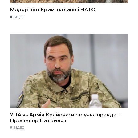
Мадяр про Крим, паливо і НАТО
#
ВІДЕО
УПА vs Армія Крайова: незручна правда, –
Професор Патриляк
#
ВІДЕО