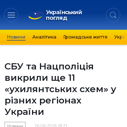
Український
погляд
Новини
Аналітика
Громадське життя
Украї
СБУ та Нацполіція
викрили ще 11
«ухилянтських схем» у
різних регіонах
України
26-06-2026 18:21
Новини