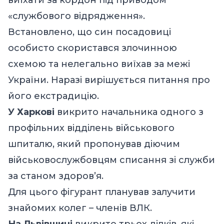
«службового відрядження».
Встановлено, що син посадовиці
особисто скористався злочинною
схемою та нелегально виїхав за межі
України. Наразі вирішується питання про
його екстрадицію.
У Харкові
викрито начальника одного з
профільних відділень військового
шпиталю, який пропонував діючим
військовослужбовцям списання зі служби
за станом здоров’я.
Для цього фігурант планував залучити
знайомих колег – членів ВЛК.
На Львівщині
викрито трьох ділків, які