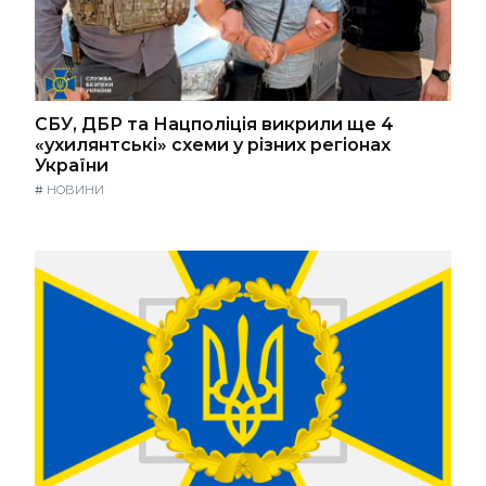
СБУ, ДБР та Нацполіція викрили ще 4
«ухилянтські» схеми у різних регіонах
України
#
НОВИНИ