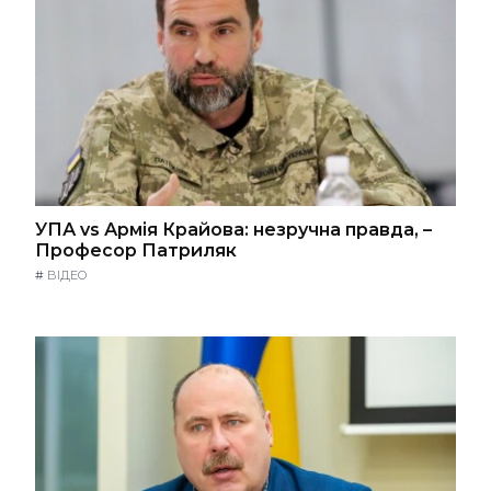
УПА vs Армія Крайова: незручна правда, –
Професор Патриляк
#
ВІДЕО