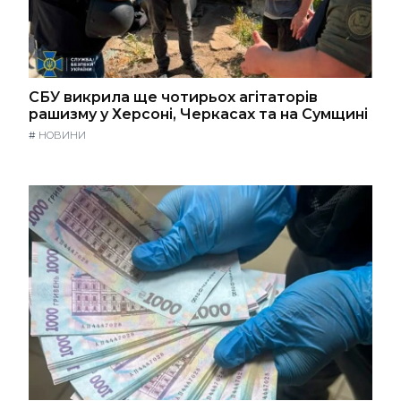
СБУ викрила ще чотирьох агітаторів
рашизму у Херсоні, Черкасах та на Сумщині
#
НОВИНИ