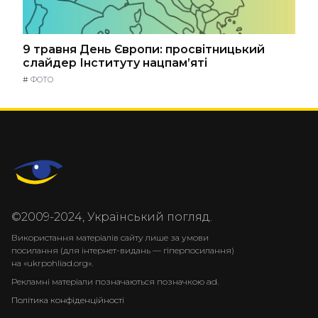
9 травня День Європи: просвітницький
слайдер Інституту нацпам’яті
#
ФОТО
©2009-2024, Український погляд.
Використання матеріалів сайту лише за умови
посилання (для інтернет-видань — гіперпосилання)
на «ukrpohliad.org».
Рекламні матеріали позначаються позначкою ad.
Політика конфіденційності