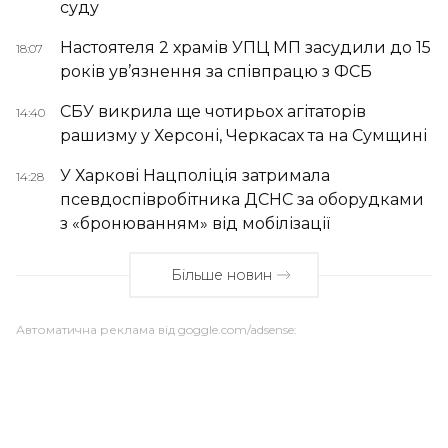
суду
Настоятеля 2 храмів УПЦ МП засудили до 15
18:07
років ув’язнення за співпрацю з ФСБ
СБУ викрила ще чотирьох агітаторів
14:40
рашизму у Херсоні, Черкасах та на Сумщині
У Харкові Нацполіція затримала
14:28
псевдоспівробітника ДСНС за оборудками
з «бронюванням» від мобілізації
Більше новин
Автоматична реклама від goggle.com/adsense: