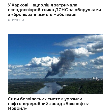
У Харкові Нацполіція затримала
псевдоспівробітника ДСНС за оборудками
з «бронюванням» від мобілізації
#
НОВИНИ
Сили безпілотних систем уразили
нафтопереробний завод «Башнефть-
Новойл»