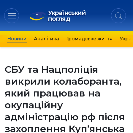
Український
погляд
Новини
Аналітика
Громадське життя
Украї
СБУ та Нацполіція
викрили колаборанта,
який працював на
окупаційну
адміністрацію рф після
захоплення Куп’янська