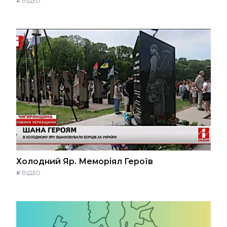
#
ВІДЕО
Холодний Яр. Меморіял Героїв
#
ВІДЕО