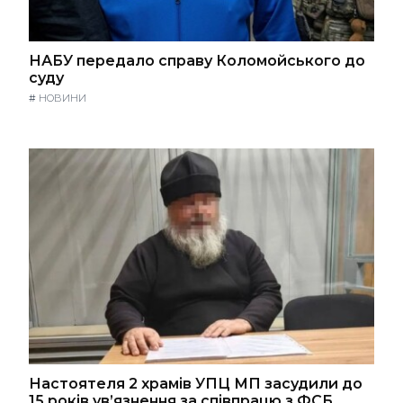
НАБУ передало справу Коломойського до
суду
#
НОВИНИ
Настоятеля 2 храмів УПЦ МП засудили до
15 років ув’язнення за співпрацю з ФСБ