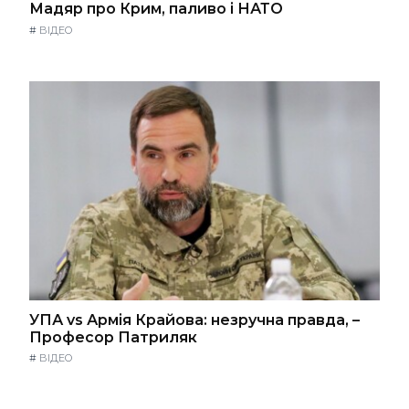
Мадяр про Крим, паливо і НАТО
#
ВІДЕО
УПА vs Армія Крайова: незручна правда, –
Професор Патриляк
#
ВІДЕО