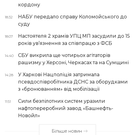
кордону
НАБУ передало справу Коломойського до
18:32
суду
Настоятеля 2 храмів УПЦ МП засудили до 15
18:07
років ув’язнення за співпрацю з ФСБ
СБУ викрила ще чотирьох агітаторів
14:40
рашизму у Херсоні, Черкасах та на Сумщині
У Харкові Нацполіція затримала
14:28
псевдоспівробітника ДСНС за оборудками
з «бронюванням» від мобілізації
Сили безпілотних систем уразили
11:51
нафтопереробний завод «Башнефть-
Новойл»
Більше новин