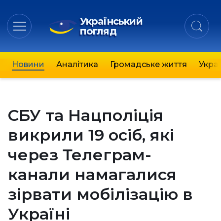
Український
погляд
Новини
Аналітика
Громадське життя
Украї
СБУ та Нацполіція
викрили 19 осіб, які
через Телеграм-
канали намагалися
зірвати мобілізацію в
Україні