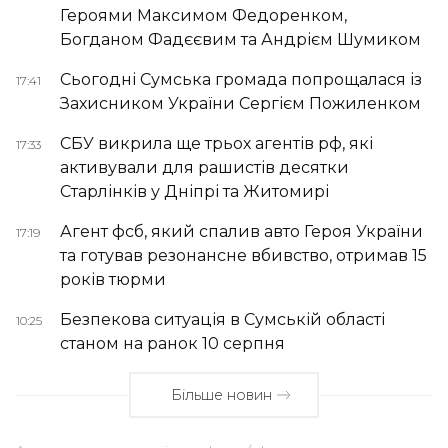
Героями Максимом Федоренком,
Богданом Фадєєвим та Андрієм Шумиком
Сьогодні Сумська громада попрощалася із
17:41
Захисником України Сергієм Пожиленком
СБУ викрила ще трьох агентів рф, які
17:33
активували для рашистів десятки
Старлінків у Дніпрі та Житомирі
Агент фсб, який спалив авто Героя України
17:19
та готував резонансне вбивство, отримав 15
років тюрми
Безпекова ситуація в Сумській області
10:25
станом на ранок 10 серпня
Більше новин