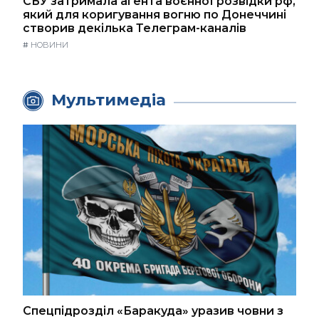
СБУ затримала агента воєнної розвідки рф,
який для коригування вогню по Донеччині
створив декілька Телеграм-каналів
#
НОВИНИ
Мультимедіа
Спецпідрозділ «Баракуда» уразив човни з