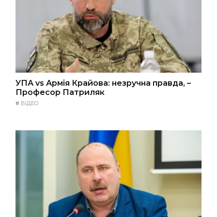
УПА vs Армія Крайова: незручна правда, –
Професор Патриляк
#
ВІДЕО