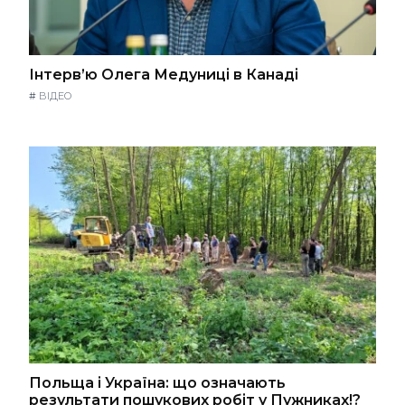
Інтерв’ю Олега Медуниці в Канаді
#
ВІДЕО
Польща і Україна: що означають
результати пошукових робіт у Пужниках!?