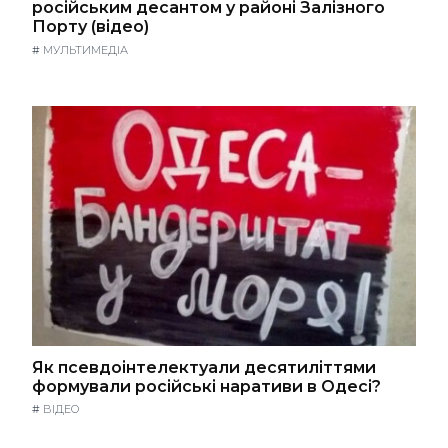
російським десантом у районі Залізного
Порту (відео)
#
МУЛЬТИМЕДІА
Як псевдоінтелектуали десятиліттями
формували російські наративи в Одесі?
#
ВІДЕО