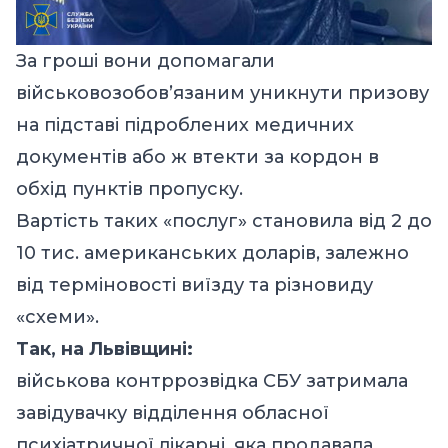
За гроші вони допомагали
військовозобов’язаним уникнути призову
на підставі підроблених медичних
документів або ж втекти за кордон в
обхід пунктів пропуску.
Вартість таких «послуг» становила від 2 до
10 тис. американських доларів, залежно
від терміновості виїзду та різновиду
«схеми».
Так, на Львівщині:
військова контррозвідка СБУ затримала
завідувачку відділення обласної
психіатричної лікарні, яка продавала