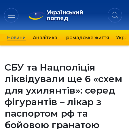
Український
погляд
Новини
Аналітика
Громадське життя
Украї
СБУ та Нацполіція
ліквідували ще 6 «схем
для ухилянтів»: серед
фігурантів – лікар з
паспортом рф та
бойовою гранатою