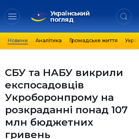
Український
погляд
Новини
Аналітика
Громадське життя
Украї
СБУ та НАБУ викрили
експосадовців
Укроборонпрому на
розкраданні понад 107
млн бюджетних
гривень