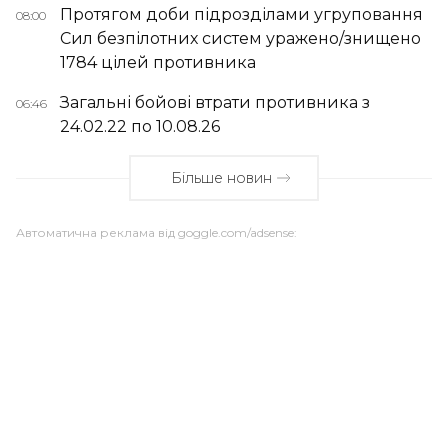
Протягом доби підрозділами угруповання
08:00
Сил безпілотних систем уражено/знищено
1784 цілей противника
Загальні бойові втрати противника з
06:46
24.02.22 по 10.08.26
Більше новин
Автоматична реклама від goggle.com/adsense: