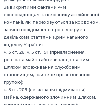
За викритими фактами 4-м
експосадовцям та керівнику афілійованої
компанії, які переховуються за кордоном,
заочно повідомлено про підозру за
декількома статтями Кримінального
кодексу України:
ч. 3 ст. 28, ч. 5 ст. 191 (привласнення,
розтрата майна або заволодіння ним
шляхом зловживання службовим
становищем, вчинене організованою
групою);
ч. 3 ст. 209 (легалізація (відмивання)
майна, одержаного злочинним шляхом,
вчинені організованою групою);