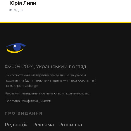
Юрія Липи
#
ВІДЕО
©2009-2024, Український погляд.
Використання матеріалів сайту лише за умови
посилання (для інтернет-видань — гіперпосилання)
на «ukrpohliad.org».
Рекламні матеріали позначаються позначкою ad.
Політика конфіденційності
ПРО ВИДАННЯ
Редакція
Реклама
Розсилка