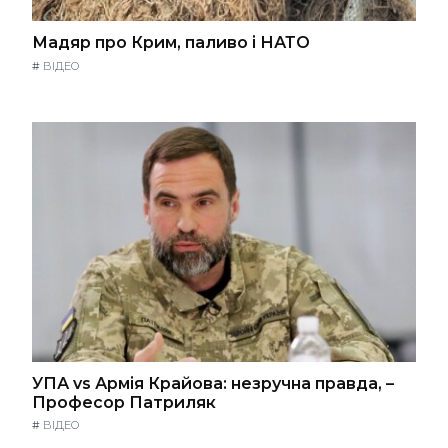
Мадяр про Крим, паливо і НАТО
#
ВІДЕО
УПА vs Армія Крайова: незручна правда, –
Професор Патриляк
#
ВІДЕО