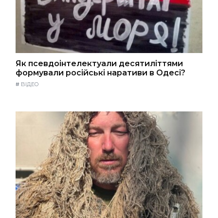
Як псевдоінтелектуали десятиліттями
формували російські наративи в Одесі?
#
ВІДЕО