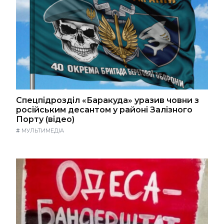
Спецпідрозділ «Баракуда» уразив човни з
російським десантом у районі Залізного
Порту (відео)
#
МУЛЬТИМЕДІА