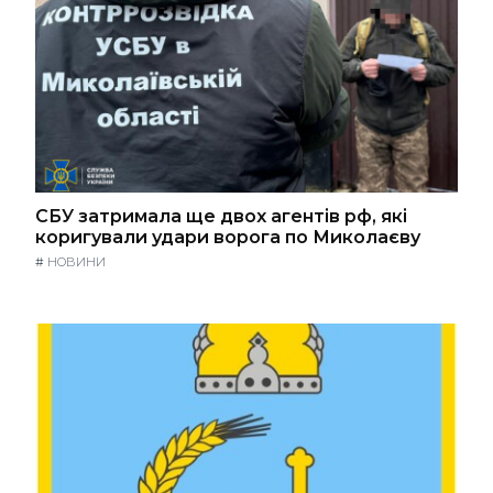
СБУ затримала ще двох агентів рф, які
коригували удари ворога по Миколаєву
#
НОВИНИ