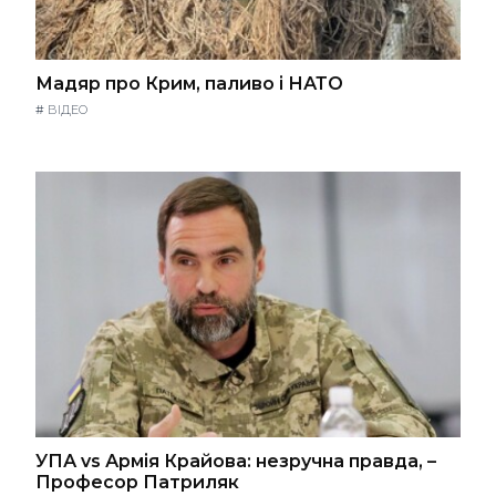
Мадяр про Крим, паливо і НАТО
#
ВІДЕО
УПА vs Армія Крайова: незручна правда, –
Професор Патриляк