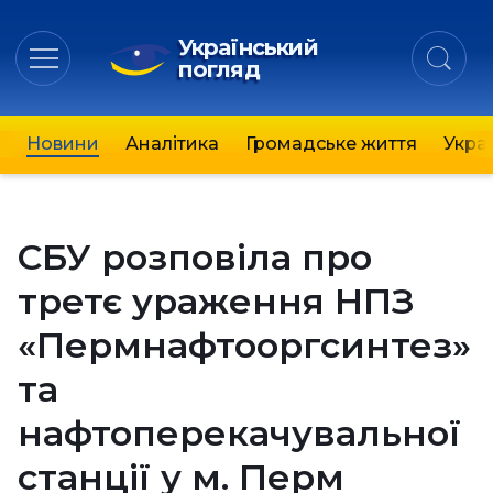
Український
погляд
Новини
Аналітика
Громадське життя
Украї
СБУ розповіла про
третє ураження НПЗ
«Пермнафтооргсинтез»
та
нафтоперекачувальної
станції у м. Перм