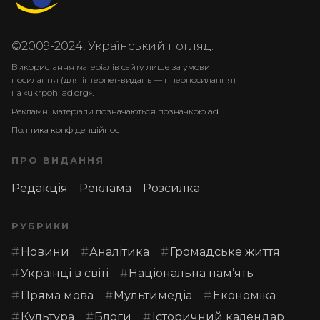
©2009-2024, Український погляд.
Використання матеріалів сайту лише за умови
посилання (для інтернет-видань — гіперпосилання)
на «ukrpohliad.org».
Рекламні матеріали позначаються позначкою ad.
Політика конфіденційності
ПРО ВИДАННЯ
Редакція
Реклама
Розсилка
РУБРИКИ
Новини
Аналітика
Громадське життя
Українці в світі
Національна пам’ять
Пряма мова
Мультимедіа
Економіка
Культура
Блоги
Історичний календар