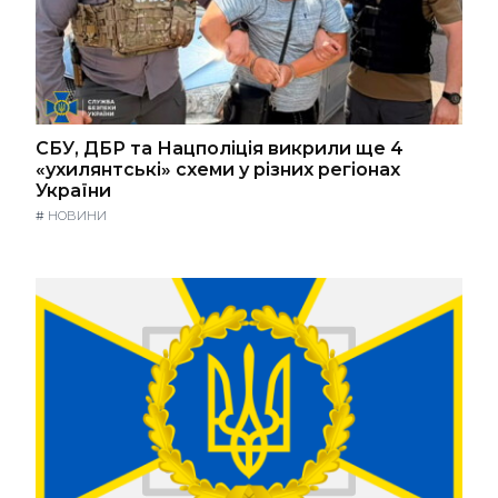
СБУ, ДБР та Нацполіція викрили ще 4
«ухилянтські» схеми у різних регіонах
України
#
НОВИНИ