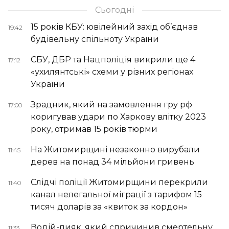
Сьогодні
15 років КБУ: ювілейний захід об’єднав
19:42
будівельну спільноту України
СБУ, ДБР та Нацполіція викрили ще 4
17:12
«ухилянтські» схеми у різних регіонах
України
Зрадник, який на замовлення гру рф
17:00
коригував удари по Харкову влітку 2023
року, отримав 15 років тюрми
На Житомирщині незаконно вирубали
11:45
дерев на понад 34 мільйони гривень
Слідчі поліції Житомирщини перекрили
11:40
канал нелегальної міграції з тарифом 15
тисяч доларів за «квиток за кордон»
Водій-пияк, який спричинив смертельну
11:33