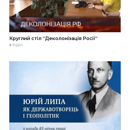
Круглий стіл “Деколонізація Росії”
#
ВІДЕО