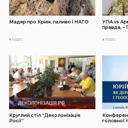
Мадяр про Крим, паливо і НАТО
УПА vs Ар
правда, –
#
ВІДЕО
#
ВІДЕО
Круглий стіл “Деколонізація
Конференц
Росії”
головної 