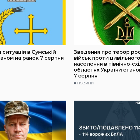
 ситуація в Сумській
Зведення про терор ро
таном на ранок 7 серпня
військ проти цивільног
населення в північно-сх
областях України стано
7 серпня
#
НОВИНИ