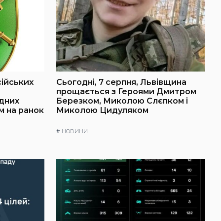
сійських
Сьогодні, 7 серпня, Львівщина
о
прощається з Героями Дмитром
ідних
Березком, Миколою Слєпком і
м на ранок
Миколою Цидуляком
#
НОВИНИ