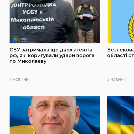
СБУ затримала ще двох агентів
Безпекова
рф, які коригували удари ворога
області с
по Миколаєву
#
НОВИНИ
#
НОВИНИ