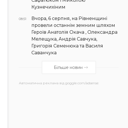
Сафатюком і Миколою
Кузнечихіним
Вчора, 6 серпня, на Рівненщині
08:51
провели останнім земним шляхом
Героїв Анатолія Окача , Олександра
Мелещука, Андрія Савчука,
Григорія Семенюка та Василя
Саванчука
Більше новин
Автоматична реклама від goggle.com/adsense: