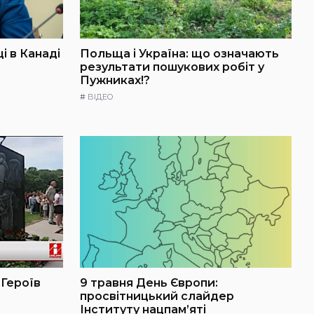
і в Канаді
Польща і Україна: що означають
результати пошукових робіт у
Пужниках!?
#
ВІДЕО
 Героїв
9 травня День Європи:
просвітницький слайдер
Інституту нацпам’яті