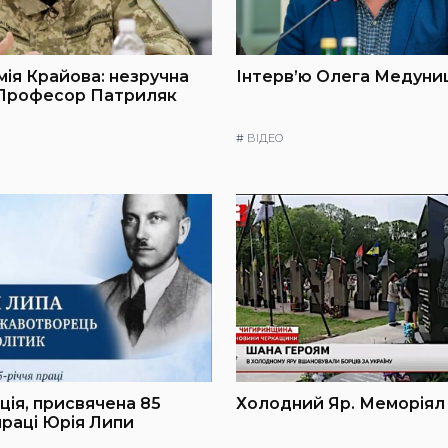
мія Крайова: незручна
Інтерв’ю Олега Медуниц
 Професор Патриляк
#
ВІДЕО
ія, присвячена 85
Холодний Яр. Меморіял
праці Юрія Липи