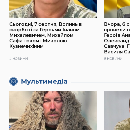
Сьогодні, 7 серпня, Волинь в
Вчора, 6 с
скорботі за Героями Іваном
провели о
Михалевичем, Михайлом
Героїв Ана
Сафатюком і Миколою
Олександ
Кузнечихіним
Савчука, 
Василя Са
#
НОВИНИ
#
НОВИНИ
Мультимедіа