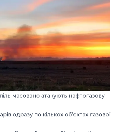
спіль масовано атакують нафтогазову
арів одразу по кількох обʼєктах газової