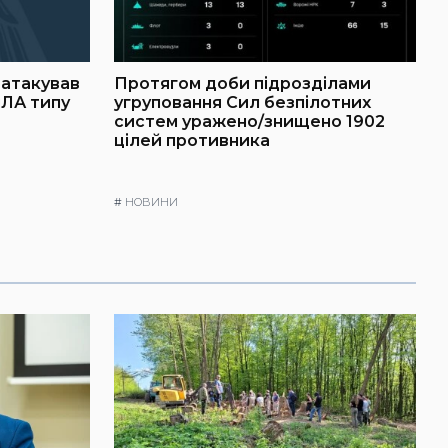
г атакував
Протягом доби підрозділами
пЛА типу
угруповання Сил безпілотних
систем уражено/знищено 1902
цілей противника
#
НОВИНИ