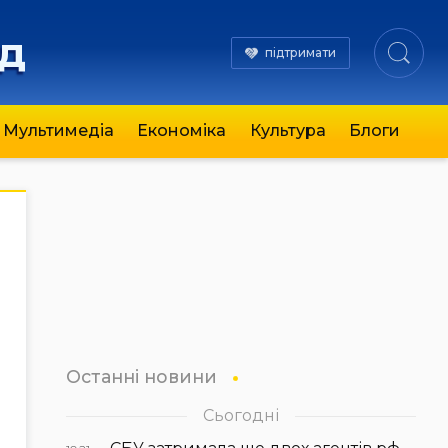
яд
підтримати
Мультимедіа
Економіка
Культура
Блоги
Останні новини
Сьогодні