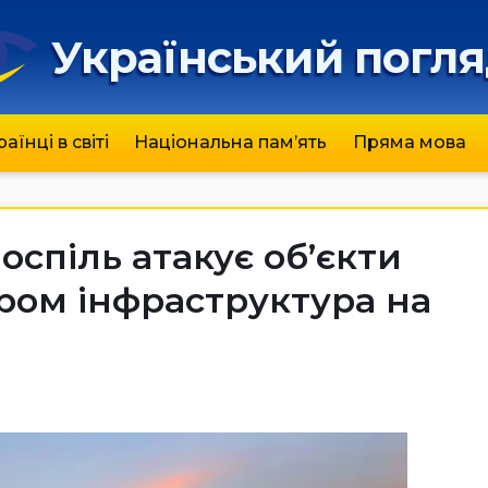
Український погл
раїнці в світі
Національна пам’ять
Пряма мова
оспіль атакує об’єкти
аром інфраструктура на