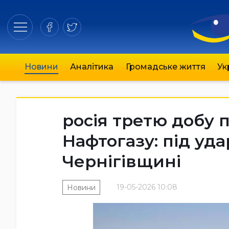
Новини
Аналітика
Громадське життя
Ук
росія третю добу п
Нафтогазу: під уд
Чернігівщині
19-05-2026 10:08
Новини