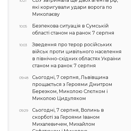
СБУ затримала ще двох агентів рф,
10:21
які коригували удари ворога по
Миколаєву
Безпекова ситуація в Сумській
10:05
області станом на ранок 7 серпня
Зведення про терор російських
10:03
військ проти цивільного населення
в північно-східних областях України
станом на ранок 7 серпня
Сьогодні, 7 серпня, Львівщина
09:48
прощається з Героями Дмитром
Березком, Миколою Слєпком і
Миколою Цидуляком
Сьогодні, 7 серпня, Волинь в
09:29
скорботі за Героями Іваном
Михалевичем, Михайлом