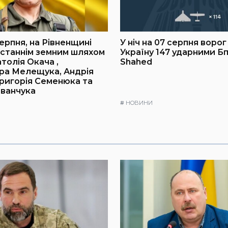
ерпня, на Рівненщині
У ніч на 07 серпня воро
станнім земним шляхом
Україну 147 ударними Б
толія Окача ,
Shahed
ра Мелещука, Андрія
Григорія Семенюка та
ванчука
#
НОВИНИ