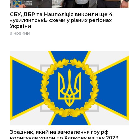
СБУ, ДБР та Нацполіція викрили ще 4
«ухилянтські» схеми у різних регіонах
України
#
НОВИНИ
Зрадник, який на замовлення гру рф
коригував удари по Харкову влітку 2023