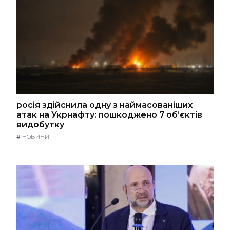
росія здійснила одну з наймасованіших
атак на Укрнафту: пошкоджено 7 об’єктів
видобутку
#
НОВИНИ