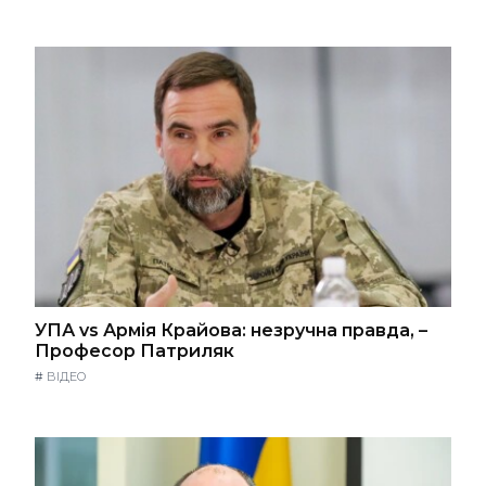
УПА vs Армія Крайова: незручна правда, –
Професор Патриляк
#
ВІДЕО