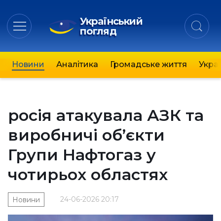
Український
погляд
Новини
Аналітика
Громадське життя
Украї
росія атакувала АЗК та
виробничі об’єкти
Групи Нафтогаз у
чотирьох областях
24-06-2026 20:17
Новини