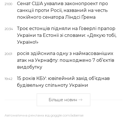
Сенат США ухвалив законопроект про
21:00
санкції проти Росії, названий на честь
покійного сенатора Ліндсі Ґрема
Троє естонців підняли на Говерлі прапор
20:34
України та Естонії зі словами: «Дякую тобі,
Україно!»
росія здійснила одну з наймасованіших
20:01
атак на Укрнафту: пошкоджено 7 об’єктів
видобутку
15 років КБУ: ювілейний захід об’єднав
19:42
будівельну спільноту України
Більше новин
Автоматична реклама від goggle.com/adsense: