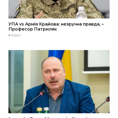
УПА vs Армія Крайова: незручна правда, –
Професор Патриляк
#
ВІДЕО