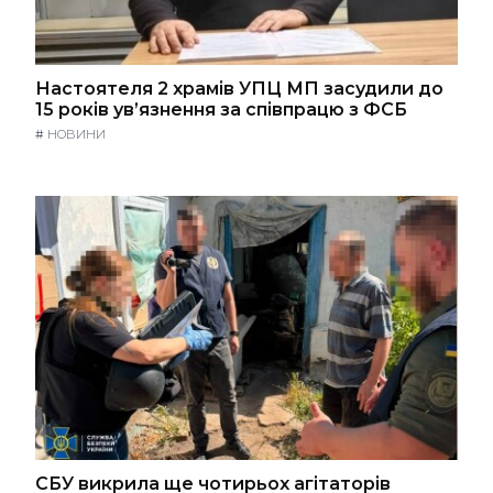
Настоятеля 2 храмів УПЦ МП засудили до
15 років ув’язнення за співпрацю з ФСБ
#
НОВИНИ
СБУ викрила ще чотирьох агітаторів