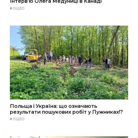
Інтерв’ю Олега Медуниці в Канаді
#
ВІДЕО
Польща і Україна: що означають
результати пошукових робіт у Пужниках!?
#
ВІДЕО