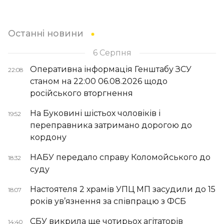
Останні новини
6 Серпня
Оперативна інформація Генштабу ЗСУ
22:08
станом на 22:00 06.08.2026 щодо
російського вторгнення
На Буковині шістьох чоловіків і
19:52
переправника затримано дорогою до
кордону
НАБУ передало справу Коломойського до
18:32
суду
Настоятеля 2 храмів УПЦ МП засудили до 15
18:07
років ув’язнення за співпрацю з ФСБ
СБУ викрила ще чотирьох агітаторів
14:40