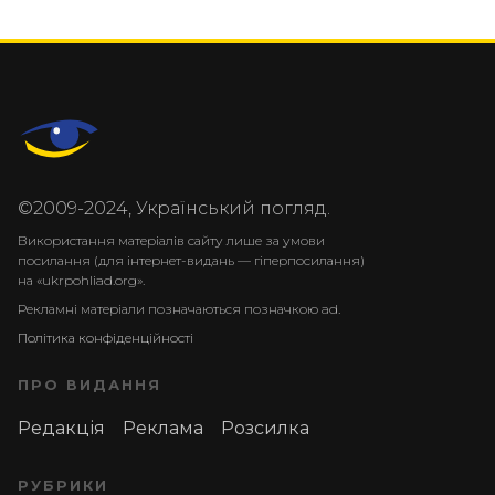
©2009-2024, Український погляд.
Використання матеріалів сайту лише за умови
посилання (для інтернет-видань — гіперпосилання)
на «ukrpohliad.org».
Рекламні матеріали позначаються позначкою ad.
Політика конфіденційності
ПРО ВИДАННЯ
Редакція
Реклама
Розсилка
РУБРИКИ