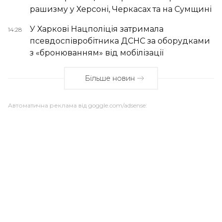
рашизму у Херсоні, Черкасах та на Сумщині
У Харкові Нацполіція затримала
14:28
псевдоспівробітника ДСНС за оборудками
з «бронюванням» від мобілізації
Більше новин
Автоматична реклама від goggle.com/adsense: