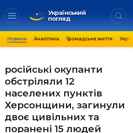
Український
погляд
Новини
Аналітика
Громадське життя
Украї
російські окупанти
обстріляли 12
населених пунктів
Херсонщини, загинули
двоє цивільних та
поранені 15 людей