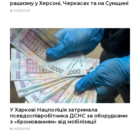
рашизму у Херсоні, Черкасах та на Сумщині
#
НОВИНИ
У Харкові Нацполіція затримала
псевдоспівробітника ДСНС за оборудками
з «бронюванням» від мобілізації
#
НОВИНИ