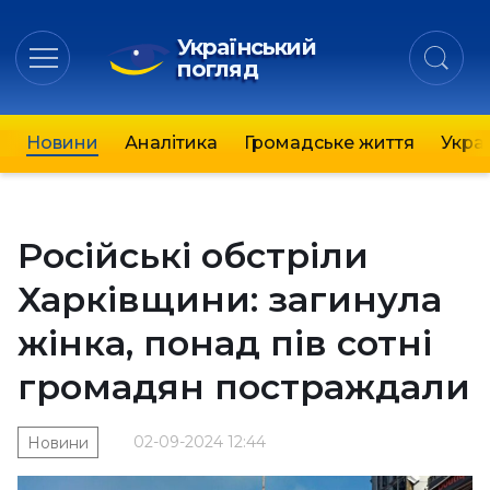
Український
погляд
Новини
Аналітика
Громадське життя
Украї
Російські обстріли
Харківщини: загинула
жінка, понад пів сотні
громадян постраждали
02-09-2024 12:44
Новини