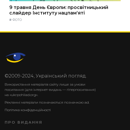
9 травня День Європи: просвітницький
слайдер Інституту нацпам’яті
#
ФОТО
©2009-2024, Український погляд.
Використання матеріалів сайту лише за умови
посилання (для інтернет-видань — гіперпосилання)
на «ukrpohliad.org».
Рекламні матеріали позначаються позначкою ad.
Політика конфіденційності
ПРО ВИДАННЯ