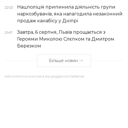
Нацполіція припинила діяльність групи
22:02
наркозбувачів, яка налагодила незаконний
продаж канабісу у Дніпрі
Завтра, 6 серпня, Львів прощається з
21:47
Героями Миколою Слєпком та Дмитром
Березком
Більше новин
Автоматична реклама від goggle.com/adsense: