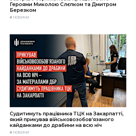
Героями Миколою Слєпком та Дмитром
Березком
#
НОВИНИ
Судитимуть працівника ТЦК на Закарпатті,
який прикував військовозобов’язаного
кайданками до драбини на всю ніч
#
НОВИНИ