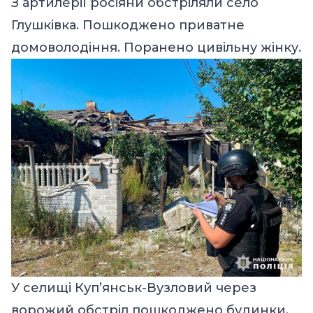
З артилерії росіяни обстріляли село
Глушківка. Пошкоджено приватне
домоволодіння. Поранено цивільну жінку.
У селищі Куп’янськ-Вузловий через
ворожий обстріл пошкоджено будинки.