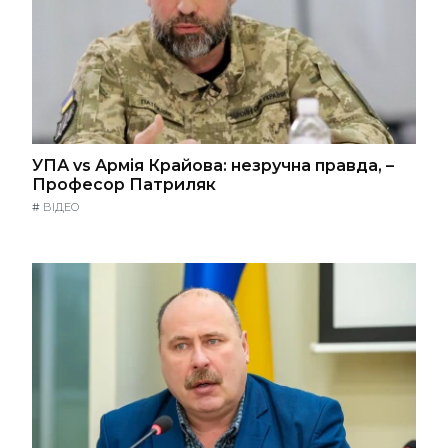
УПА vs Армія Крайова: незручна правда, –
Професор Патриляк
#
ВІДЕО