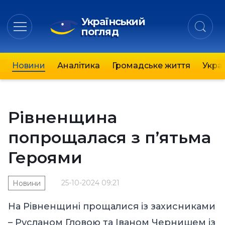
Український
погляд
Новини
Аналітика
Громадське життя
Украї
Рівненщина
попрощалася з п’ятьма
Героями
25-10-2024 09:21
Новини
На Рівненщині прощалися із захисниками
– Русланом Гловою та Іваном Чернишем із