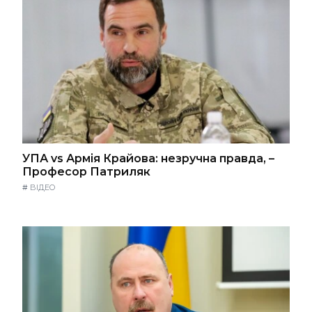
УПА vs Армія Крайова: незручна правда, –
Професор Патриляк
#
ВІДЕО