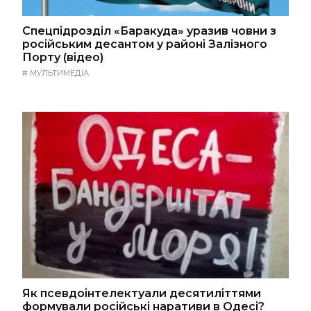
Спецпідрозділ «Баракуда» уразив човни з
російським десантом у районі Залізного
Порту (відео)
#
МУЛЬТИМЕДІА
Як псевдоінтелектуали десятиліттями
формували російські наративи в Одесі?