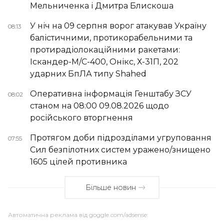
Мельниченка і Дмитра Блискоша
У ніч на 09 серпня ворог атакував Україну
08:13
балістичними, протикорабельними та
протирадіолокаційними ракетами:
Іскандер-М/С-400, Онікс, Х-31П, 202
ударних БпЛА типу Shahed
Оперативна інформація Генштабу ЗСУ
08:02
станом на 08:00 09.08.2026 щодо
російського вторгнення
Протягом доби підрозділами угруповання
07:55
Сил безпілотних систем уражено/знищено
1605 цілей противника
Більше новин
Автоматична реклама від goggle.com/adsense: