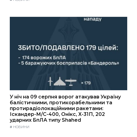
У ніч на 09 серпня ворог атакував Україну
балістичними, протикорабельними та
протирадіолокаційними ракетами:
Іскандер-М/С-400, Онікс, Х-31П, 202
ударних БпЛА типу Shahed
#
НОВИНИ