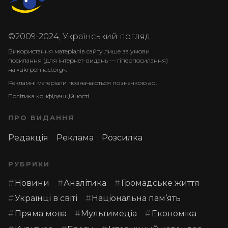
©2009-2024, Український погляд.
Використання матеріалів сайту лише за умови
посилання (для інтернет-видань — гіперпосилання)
на «ukrpohliad.org».
Рекламні матеріали позначаються позначкою ad.
Політика конфіденційності
ПРО ВИДАННЯ
Редакція
Реклама
Розсилка
РУБРИКИ
Новини
Аналітика
Громадське життя
Українці в світі
Національна пам’ять
Пряма мова
Мультимедіа
Економіка