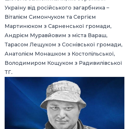
Україну від російського загарбника –
Віталієм Симончуком та Сергієм
Мартинюком з Сарненської громади,
Андрієм Муравйовим з міста Вараш,
Тарасом Лещуком з Соснівської громади,
Анатолієм Монашком з Костопільської,
Володимиром Кощуком з Радивилівської
ТГ.