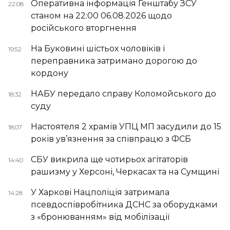
Оперативна інформація Генштабу ЗСУ
22:08
станом на 22:00 06.08.2026 щодо
російського вторгнення
На Буковині шістьох чоловіків і
19:52
переправника затримано дорогою до
кордону
НАБУ передало справу Коломойського до
18:32
суду
Настоятеля 2 храмів УПЦ МП засудили до 15
18:07
років ув’язнення за співпрацю з ФСБ
СБУ викрила ще чотирьох агітаторів
14:40
рашизму у Херсоні, Черкасах та на Сумщині
У Харкові Нацполіція затримала
14:28
псевдоспівробітника ДСНС за оборудками
з «бронюванням» від мобілізації