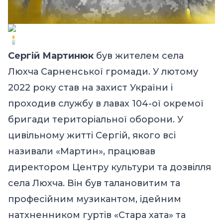
Сергій Мартинюк
був жителем села
Люхча Сарненської громади. У лютому
2022 року став на захист України і
проходив службу в лавах 104-ої окремої
бригади територіальної оборони. У
цивільному житті Сергій, якого всі
називали «Мартин», працював
директором Центру культури та дозвілля
села Люхча. Він був талановитим та
професійним музикантом, ідейним
натхненником гуртів «Стара хата» та