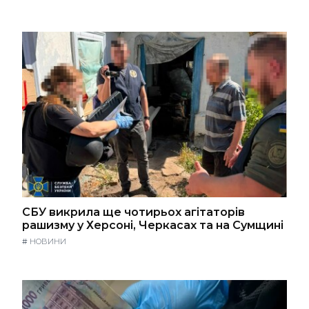
СБУ викрила ще чотирьох агітаторів
рашизму у Херсоні, Черкасах та на Сумщині
#
НОВИНИ