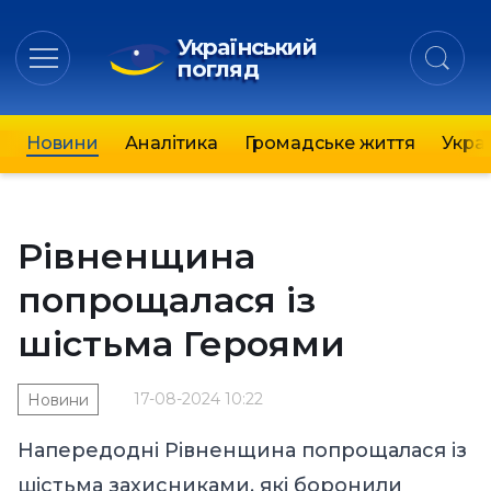
Український
погляд
Новини
Аналітика
Громадське життя
Украї
Рівненщина
попрощалася із
шістьма Героями
17-08-2024 10:22
Новини
Напередодні Рівненщина попрощалася із
шістьма захисниками, які боронили