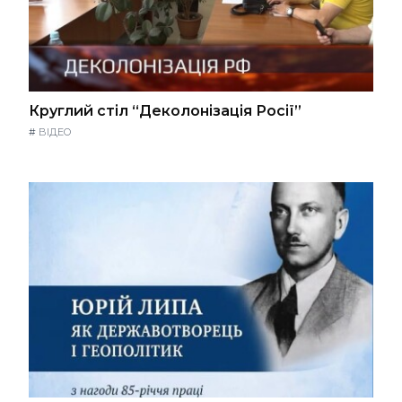
Круглий стіл “Деколонізація Росії”
#
ВІДЕО