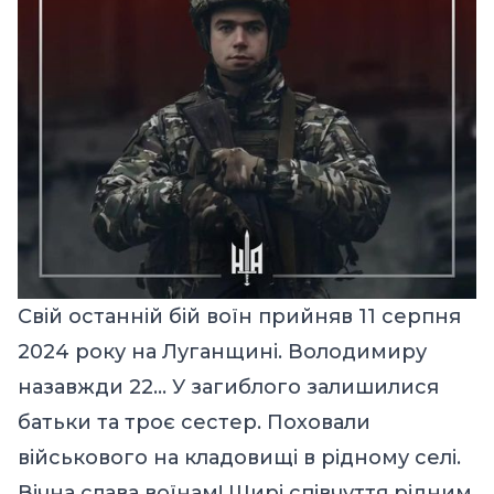
Свій останній бій воїн прийняв 11 серпня
2024 року на Луганщині. Володимиру
назавжди 22… У загиблого залишилися
батьки та троє сестер. Поховали
військового на кладовищі в рідному селі.
Вічна слава воїнам! Щирі співчуття рідним