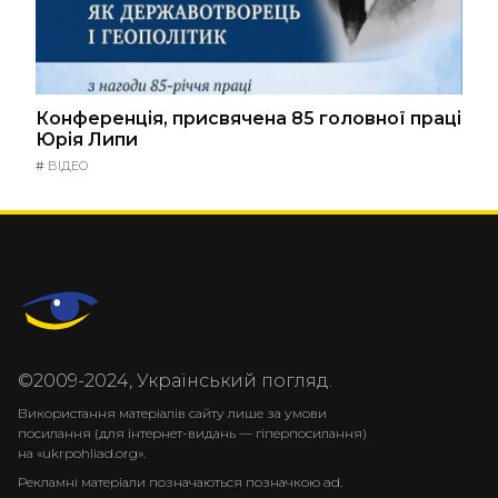
Конференція, присвячена 85 головної праці
Юрія Липи
#
ВІДЕО
©2009-2024, Український погляд.
Використання матеріалів сайту лише за умови
посилання (для інтернет-видань — гіперпосилання)
на «ukrpohliad.org».
Рекламні матеріали позначаються позначкою ad.