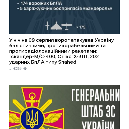
У ніч на 09 серпня ворог атакував Україну
балістичними, протикорабельними та
протирадіолокаційними ракетами:
Іскандер-М/С-400, Онікс, Х-31П, 202
ударних БпЛА типу Shahed
#
НОВИНИ