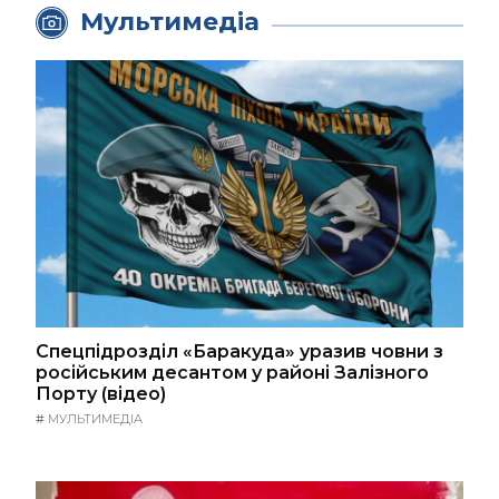
Мультимедіа
Спецпідрозділ «Баракуда» уразив човни з
російським десантом у районі Залізного
Порту (відео)
#
МУЛЬТИМЕДІА