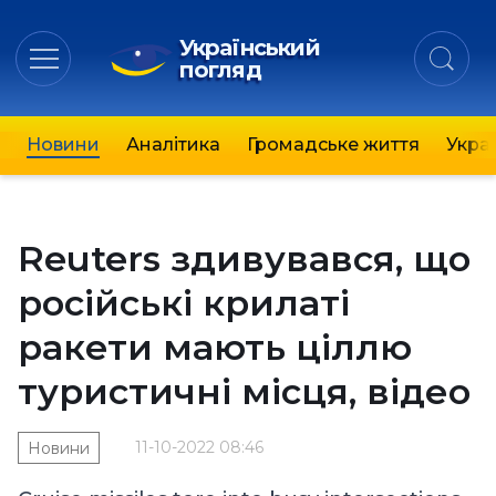
Український
погляд
Новини
Аналітика
Громадське життя
Украї
Reuters здивувався, що
російські крилаті
ракети мають ціллю
туристичні місця, відео
11-10-2022 08:46
Новини