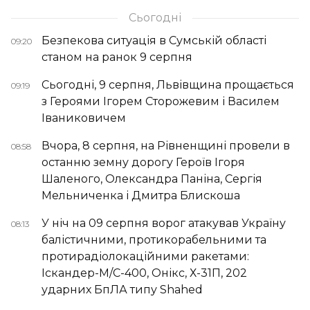
Сьогодні
Безпекова ситуація в Сумській області
09:20
станом на ранок 9 серпня
Сьогодні, 9 серпня, Львівщина прощається
09:19
з Героями Ігорем Сторожевим і Василем
Іваниковичем
Вчора, 8 серпня, на Рівненщині провели в
08:58
останню земну дорогу Героїв Ігоря
Шаленого, Олександра Паніна, Сергія
Мельниченка і Дмитра Блискоша
У ніч на 09 серпня ворог атакував Україну
08:13
балістичними, протикорабельними та
протирадіолокаційними ракетами:
Іскандер-М/С-400, Онікс, Х-31П, 202
ударних БпЛА типу Shahed