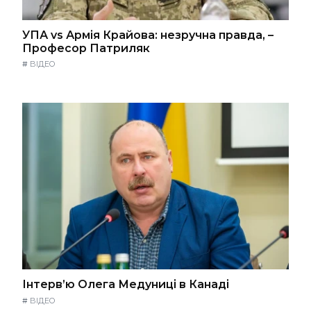
УПА vs Армія Крайова: незручна правда, –
Професор Патриляк
#
ВІДЕО
Інтерв’ю Олега Медуниці в Канаді
#
ВІДЕО