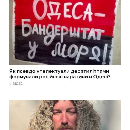
Як псевдоінтелектуали десятиліттями
формували російські наративи в Одесі?
#
ВІДЕО