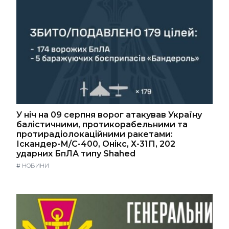
У ніч на 09 серпня ворог атакував Україну
балістичними, протикорабельними та
протирадіолокаційними ракетами:
Іскандер-М/С-400, Онікс, Х-31П, 202
ударних БпЛА типу Shahed
#
НОВИНИ