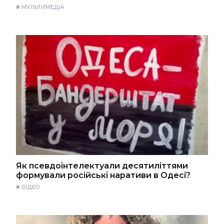
#
МУЛЬТИМЕДІА
Як псевдоінтелектуали десятиліттями
формували російські наративи в Одесі?
#
ВІДЕО