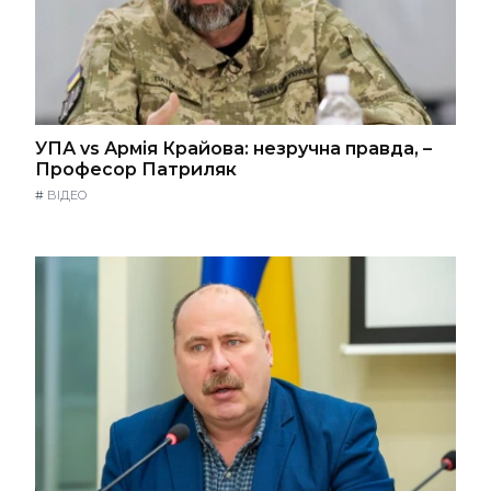
УПА vs Армія Крайова: незручна правда, –
Професор Патриляк
#
ВІДЕО