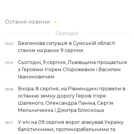
Останні новини
Сьогодні
Безпекова ситуація в Сумській області
09:20
станом на ранок 9 серпня
Сьогодні, 9 серпня, Львівщина прощається
09:19
з Героями Ігорем Сторожевим і Василем
Іваниковичем
Вчора, 8 серпня, на Рівненщині провели в
08:58
останню земну дорогу Героїв Ігоря
Шаленого, Олександра Паніна, Сергія
Мельниченка і Дмитра Блискоша
У ніч на 09 серпня ворог атакував Україну
08:13
балістичними, протикорабельними та