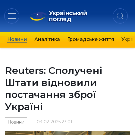
Український
погляд
Новини
Аналітика
Громадське життя
Украї
Reuters: Сполучені
Штати відновили
постачання зброї
Україні
03-02-2025 23:01
Новини