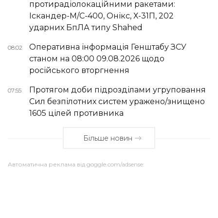
протирадіолокаційними ракетами:
Іскандер-М/С-400, Онікс, Х-31П, 202
ударних БпЛА типу Shahed
Оперативна інформація Генштабу ЗСУ
08:02
станом на 08:00 09.08.2026 щодо
російського вторгнення
Протягом доби підрозділами угруповання
07:55
Сил безпілотних систем уражено/знищено
1605 цілей противника
Більше новин
Автоматична реклама від goggle.com/adsense: