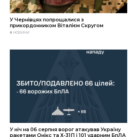
У Чернівцях попрощалися з
прикордонником Віталієм Скругом
#
НОВИНИ
У ніч на 06 серпня ворог атакував Україну
ракетами Онікс та Х-31П і 101 ударним БпЛА