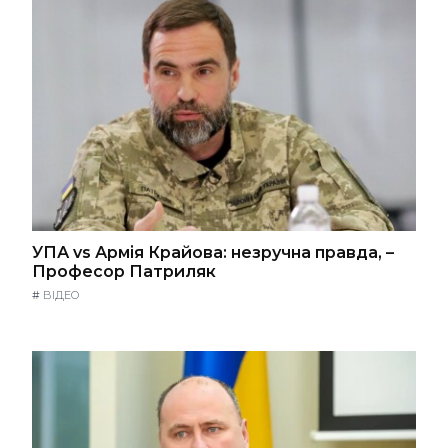
УПА vs Армія Крайова: незручна правда, –
Професор Патриляк
#
ВІДЕО