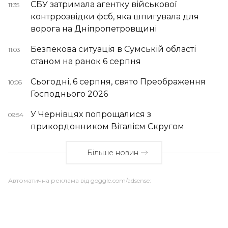
СБУ затримала агентку військової
11:35
контррозвідки фсб, яка шпигувала для
ворога на Дніпропетровщині
Безпекова ситуація в Сумській області
11:03
станом на ранок 6 серпня
Сьогодні, 6 серпня, свято Преображення
10:06
Господнього 2026
У Чернівцях попрощалися з
09:54
прикордонником Віталієм Скругом
Більше новин
Автоматична реклама від goggle.com/adsense: