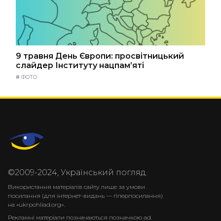
9 травня День Європи: просвітницький
слайдер Інституту нацпам’яті
#
ФОТО
©2009-2024, Український погляд.
Використання матеріалів сайту лише за умови
посилання (для інтернет-видань — гіперпосилання)
на «ukrpohliad.org».
Рекламні матеріали позначаються позначкою ad.