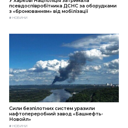
У Харкові Нацполіція затримала
псевдоспівробітника ДСНС за оборудками
з «бронюванням» від мобілізації
#
НОВИНИ
Сили безпілотних систем уразили
нафтопереробний завод «Башнефть-
Новойл»
#
НОВИНИ