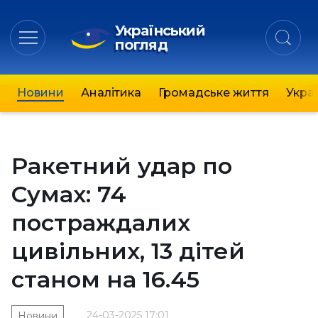
Український
погляд
Новини
Аналітика
Громадське життя
Украї
Ракетний удар по
Сумах: 74
постраждалих
цивільних, 13 дітей
станом на 16.45
24-03-2025 17:01
Новини