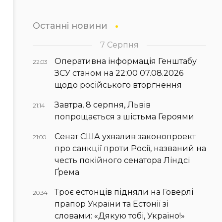
Останні новини
7 Серпня
Оперативна інформація Генштабу
22:03
ЗСУ станом на 22:00 07.08.2026
щодо російського вторгнення
Завтра, 8 серпня, Львів
21:14
попрощається з шістьма Героями
Сенат США ухвалив законопроект
21:00
про санкції проти Росії, названий на
честь покійного сенатора Ліндсі
Ґрема
Троє естонців підняли на Говерлі
20:34
прапор України та Естонії зі
словами: «Дякую тобі, Україно!»