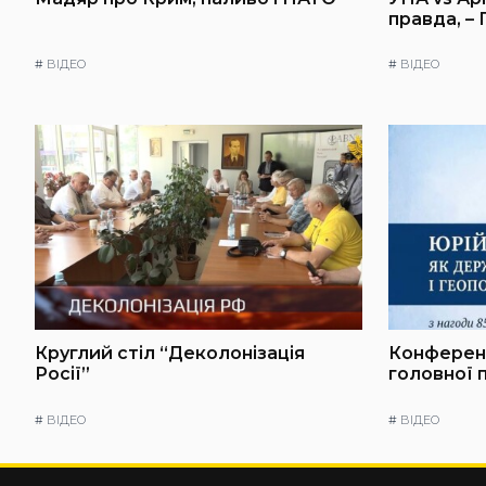
правда, –
#
ВІДЕО
#
ВІДЕО
Круглий стіл “Деколонізація
Конференц
Росії”
головної 
#
ВІДЕО
#
ВІДЕО