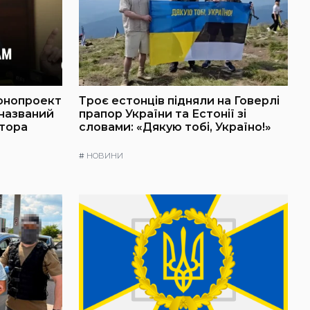
онопроект
Троє естонців підняли на Говерлі
 названий
прапор України та Естонії зі
атора
словами: «Дякую тобі, Україно!»
#
НОВИНИ