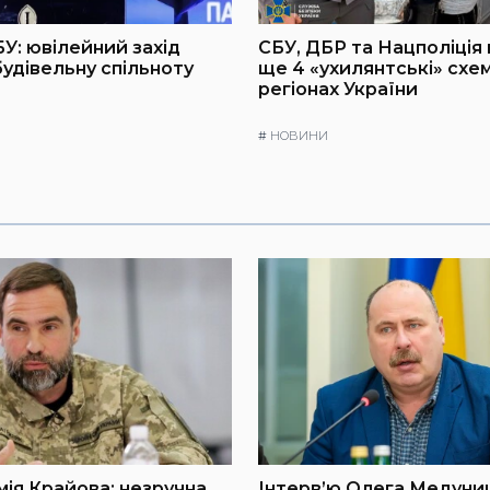
БУ: ювілейний захід
СБУ, ДБР та Нацполіція
будівельну спільноту
ще 4 «ухилянтські» схем
регіонах України
#
НОВИНИ
мія Крайова: незручна
Інтерв’ю Олега Медуниц