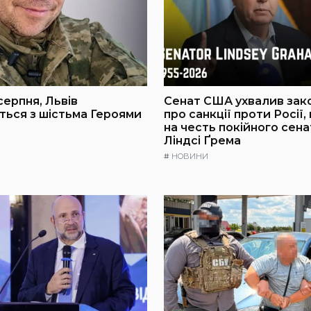
серпня, Львів
Сенат США ухвалив зак
ься з шістьма Героями
про санкції проти Росії,
на честь покійного сен
Ліндсі Ґрема
#
НОВИНИ