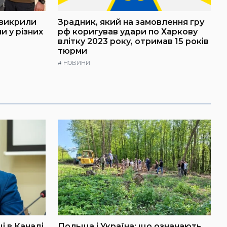
 викрили
Зрадник, який на замовлення гру
и у різних
рф коригував удари по Харкову
влітку 2023 року, отримав 15 років
тюрми
#
НОВИНИ
і в Канаді
Польща і Україна: що означають