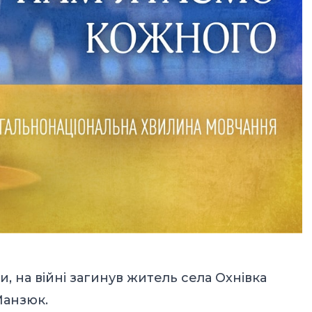
, на війні загинув житель села Охнівка
Манзюк.