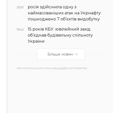
росія здійснила одну з
20:01
наймасованіших атак на Укрнафту:
пошкоджено 7 об’єктів видобутку
15 років КБУ: ювілейний захід
19:42
об’єднав будівельну спільноту
України
Більше новин
Автоматична реклама від goggle.com/adsense: