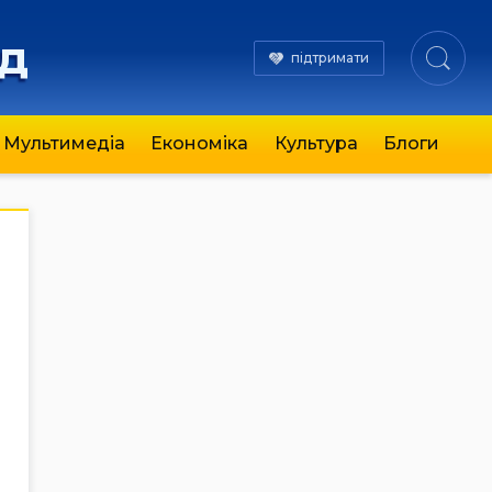
яд
підтримати
Мультимедіа
Економіка
Культура
Блоги