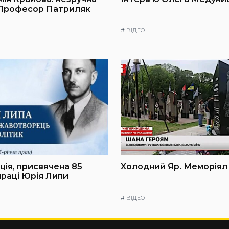
 Професор Патриляк
#
ВІДЕО
ія, присвячена 85
Холодний Яр. Меморіял
праці Юрія Липи
#
ВІДЕО