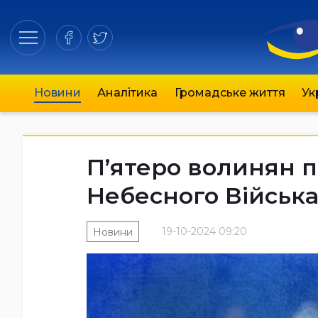
Новини
Аналітика
Громадське життя
Ук
П’ятеро волинян 
Небесного Військ
19-10-2024 09:20
Новини