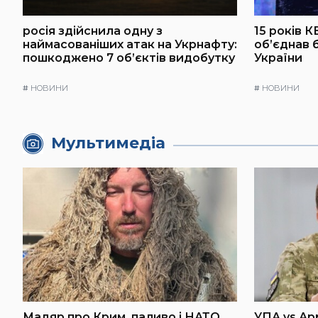
росія здійснила одну з
15 років К
наймасованіших атак на Укрнафту:
об’єднав 
пошкоджено 7 об’єктів видобутку
України
#
НОВИНИ
#
НОВИНИ
Мультимедіа
Мадяр про Крим, паливо і НАТО
УПА vs Ар