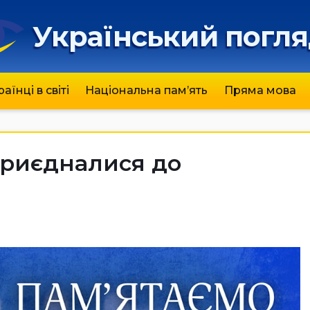
Український погл
раїнці в світі
Національна пам’ять
Пряма мова
приєдналися до
а