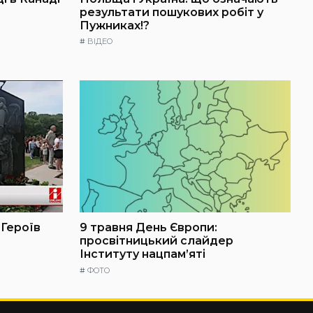
результати пошукових робіт у
Пужниках!?
#
ВІДЕО
 Героїв
9 травня День Європи:
просвітницький слайдер
Інституту нацпам’яті
#
ФОТО