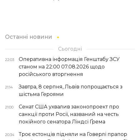
Останні новини
Сьогодні
Оперативна інформація Генштабу ЗСУ
22:03
станом на 22:00 07.08.2026 щодо
російського вторгнення
Завтра, 8 серпня, Львів попрощається з
21:14
шістьма Героями
Сенат США ухвалив законопроект про
21:00
санкції проти Росії, названий на честь
покійного сенатора Ліндсі Ґрема
Троє естонців підняли на Говерлі прапор
20:34