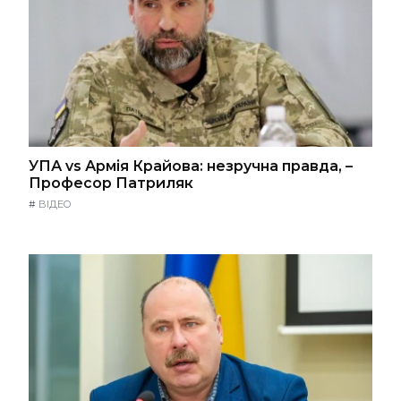
УПА vs Армія Крайова: незручна правда, –
Професор Патриляк
#
ВІДЕО