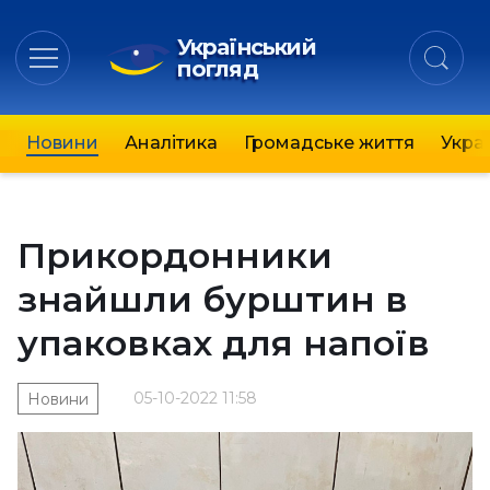
Український
погляд
Новини
Аналітика
Громадське життя
Украї
Прикордонники
знайшли бурштин в
упаковках для напоїв
05-10-2022 11:58
Новини