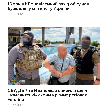
15 років КБУ: ювілейний захід об’єднав
будівельну спільноту України
#
НОВИНИ
СБУ, ДБР та Нацполіція викрили ще 4
«ухилянтські» схеми у різних регіонах
України
#
НОВИНИ