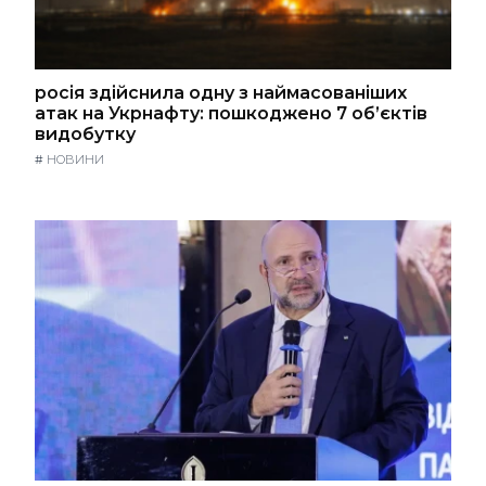
росія здійснила одну з наймасованіших
атак на Укрнафту: пошкоджено 7 об’єктів
видобутку
#
НОВИНИ