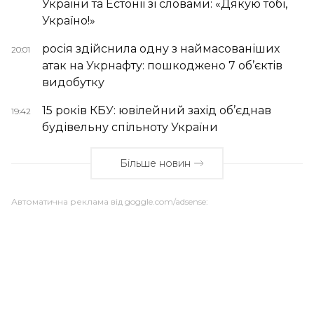
України та Естонії зі словами: «Дякую тобі,
Україно!»
росія здійснила одну з наймасованіших
20:01
атак на Укрнафту: пошкоджено 7 об’єктів
видобутку
15 років КБУ: ювілейний захід об’єднав
19:42
будівельну спільноту України
Більше новин
Автоматична реклама від goggle.com/adsense: