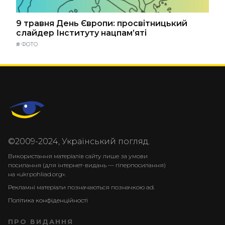
9 травня День Європи: просвітницький
слайдер Інституту нацпам’яті
#
ФОТО
©2009-2024, Український погляд.
Використання матеріалів сайту лише за умови
посилання (для інтернет-видань — гіперпосилання)
на «ukrpohliad.org».
Рекламні матеріали позначаються позначкою ad.
Політика конфіденційності
ПРО ВИДАННЯ