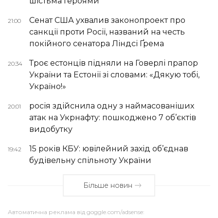
шістьма Героями
Сенат США ухвалив законопроект про
21:00
санкції проти Росії, названий на честь
покійного сенатора Ліндсі Ґрема
Троє естонців підняли на Говерлі прапор
20:34
України та Естонії зі словами: «Дякую тобі,
Україно!»
росія здійснила одну з наймасованіших
20:01
атак на Укрнафту: пошкоджено 7 об’єктів
видобутку
15 років КБУ: ювілейний захід об’єднав
19:42
будівельну спільноту України
Більше новин
Автоматична реклама від goggle.com/adsense: