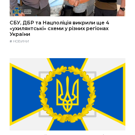
СБУ, ДБР та Нацполіція викрили ще 4
«ухилянтські» схеми у різних регіонах
України
#
НОВИНИ