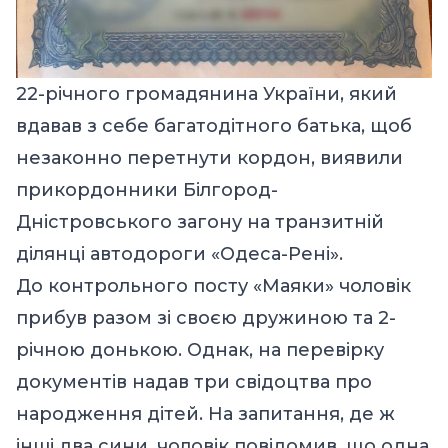
22-річного громадянина України, який
вдавав з себе багатодітного батька, щоб
незаконно перетнути кордон, виявили
прикордонники Білгород-
Дністровського загону на транзитній
ділянці автодороги «Одеса-Рені».
До контрольного посту «Маяки» чоловік
прибув разом зі своєю дружиною та 2-
річною донькою. Однак, на перевірку
документів надав три свідоцтва про
народження дітей. На запитання, де ж
інші два сини, чоловік повідомив, що одна