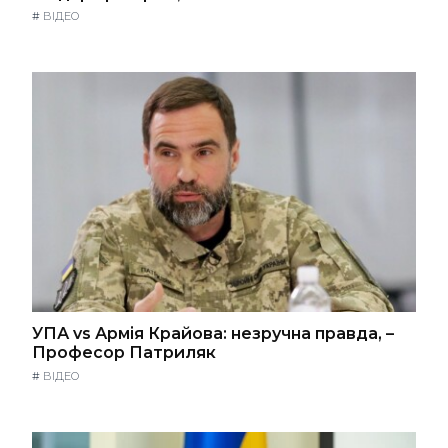
#
ВІДЕО
УПА vs Армія Крайова: незручна правда, –
Професор Патриляк
#
ВІДЕО