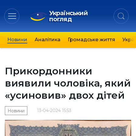
Український
погляд
Новини
Аналітика
Громадське життя
Украї
Прикордонники
виявили чоловіка, який
«усиновив» двох дітей
13-04-2024 15:53
Новини