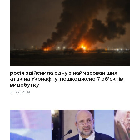
росія здійснила одну з наймасованіших
атак на Укрнафту: пошкоджено 7 об’єктів
видобутку
#
НОВИНИ