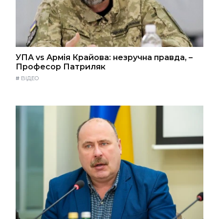
УПА vs Армія Крайова: незручна правда, –
Професор Патриляк
#
ВІДЕО