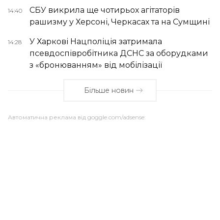
СБУ викрила ще чотирьох агітаторів
14:40
рашизму у Херсоні, Черкасах та на Сумщині
У Харкові Нацполіція затримала
14:28
псевдоспівробітника ДСНС за оборудками
з «бронюванням» від мобілізації
Більше новин
Автоматична реклама від goggle.com/adsense: