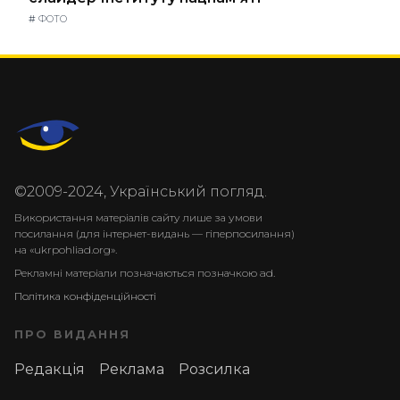
#
ФОТО
©2009-2024, Український погляд.
Використання матеріалів сайту лише за умови
посилання (для інтернет-видань — гіперпосилання)
на «ukrpohliad.org».
Рекламні матеріали позначаються позначкою ad.
Політика конфіденційності
ПРО ВИДАННЯ
Редакція
Реклама
Розсилка