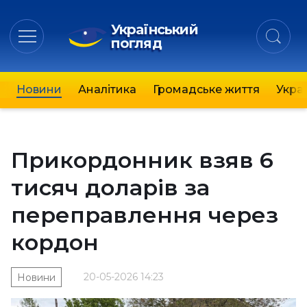
Український
погляд
Новини
Аналітика
Громадське життя
Украї
Прикордонник взяв 6
тисяч доларів за
переправлення через
кордон
20-05-2026 14:23
Новини