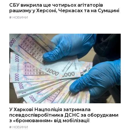
СБУ викрила ще чотирьох агітаторів
рашизму у Херсоні, Черкасах та на Сумщині
#
НОВИНИ
У Харкові Нацполіція затримала
псевдоспівробітника ДСНС за оборудками
з «бронюванням» від мобілізації
#
НОВИНИ