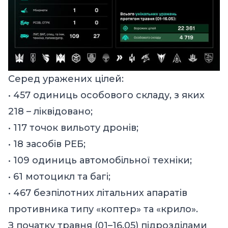
Серед уражених цілей:
• 457 одиниць особового складу, з яких
218 – ліквідовано;
• 117 точок вильоту дронів;
• 18 засобів РЕБ;
• 109 одиниць автомобільної техніки;
• 61 мотоцикл та багі;
• 467 безпілотних літальних апаратів
противника типу «коптер» та «крило».
З початку травня (01–16.05) підрозділами