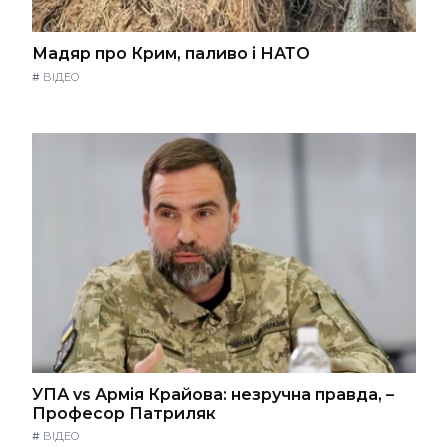
Мадяр про Крим, паливо і НАТО
#
ВІДЕО
УПА vs Армія Крайова: незручна правда, –
Професор Патриляк
#
ВІДЕО