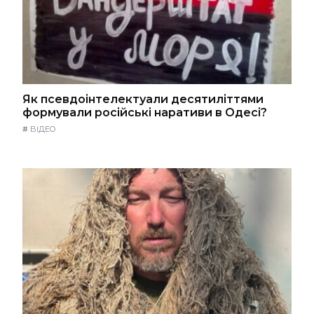
Як псевдоінтелектуали десятиліттями
формували російські наративи в Одесі?
#
ВІДЕО