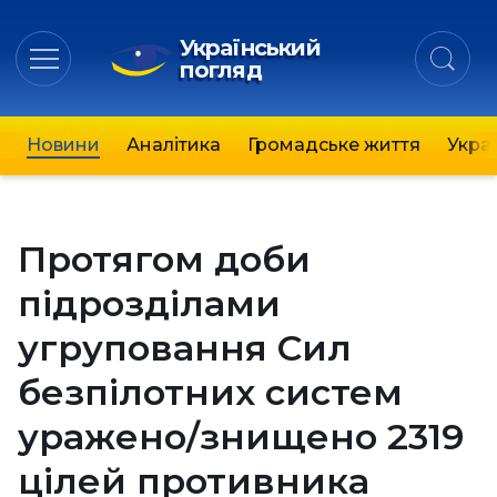
Український
погляд
Новини
Аналітика
Громадське життя
Украї
Протягом доби
підрозділами
угруповання Сил
безпілотних систем
уражено/знищено 2319
цілей противника