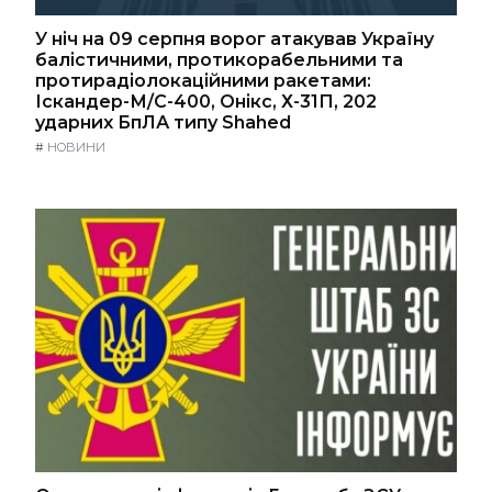
У ніч на 09 серпня ворог атакував Україну
балістичними, протикорабельними та
протирадіолокаційними ракетами:
Іскандер-М/С-400, Онікс, Х-31П, 202
ударних БпЛА типу Shahed
#
НОВИНИ