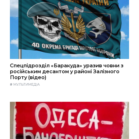
Спецпідрозділ «Баракуда» уразив човни з
російським десантом у районі Залізного
Порту (відео)
#
МУЛЬТИМЕДІА