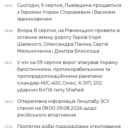
Сьогодні, 9 серпня, Львівщина прощається
09:19
з Героями Ігорем Сторожевим і Василем
Іваниковичем
Вчора, 8 серпня, на Рівненщині провели в
08:58
останню земну дорогу Героїв Ігоря
Шаленого, Олександра Паніна, Сергія
Мельниченка і Дмитра Блискоша
У ніч на 09 серпня ворог атакував Україну
08:13
балістичними, протикорабельними та
протирадіолокаційними ракетами:
Іскандер-М/С-400, Онікс, Х-31П, 202
ударних БпЛА типу Shahed
Оперативна інформація Генштабу ЗСУ
08:02
станом на 08:00 09.08.2026 щодо
російського вторгнення
Протягом доби підрозділами угруповання
07:55