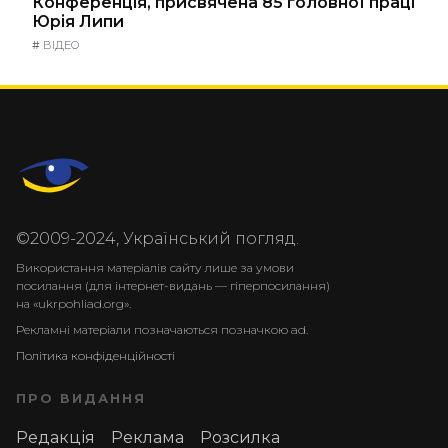
Конференція, присвячена 85 головної праці
Юрія Липи
#
ВІДЕО
©2009-2024, Український погляд.
Використання матеріалів сайту лише за умови
посилання (для інтернет-видань — гіперпосилання)
на «ukrpohliad.org».
Рекламні матеріали позначаються позначкою ad.
Політика конфіденційності
ПРО ВИДАННЯ
Редакція
Реклама
Розсилка