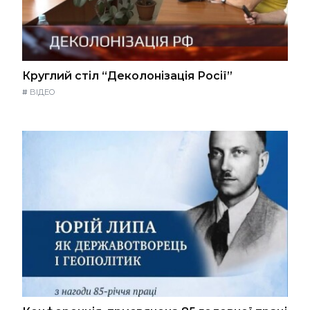
Круглий стіл “Деколонізація Росії”
#
ВІДЕО