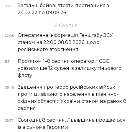
Загальні бойові втрати противника з
06:52
24.02.22 по 09.08.26
8 Серпня
Оперативна інформація Генштабу ЗСУ
22:08
станом на 22:00 08.08.2026 щодо
російського вторгнення
Протягом 1–8 серпня оператори СБС
11:31
уразили ще 12 суден із залишку тіньового
флоту
Зведення про терор російських військ
09:49
проти цивільного населення в північно-
східних областях України станом на ранок 8
серпня
Сьогодні, 8 серпня, Львівщина прощається
09:27
із вісьмома Героями