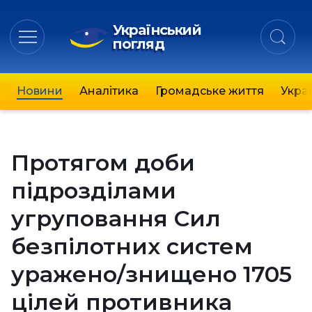
Український
погляд
Новини
Аналітика
Громадське життя
Украї
Протягом доби
підрозділами
угруповання Сил
безпілотних систем
уражено/знищено 1705
цілей противника