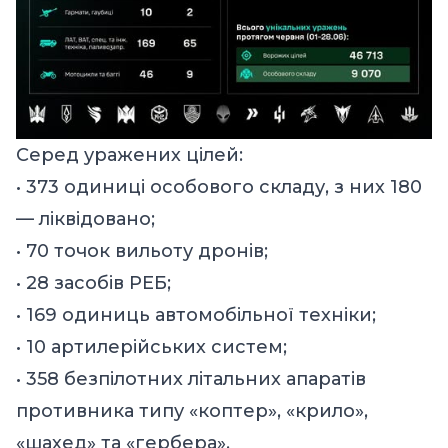
Серед уражених цілей:
• 373 одиниці особового складу, з них 180
— ліквідовано;
• 70 точок вильоту дронів;
• 28 засобів РЕБ;
• 169 одиниць автомобільної техніки;
• 10 артилерійських систем;
• 358 безпілотних літальних апаратів
противника типу «коптер», «крило»,
«шахед» та «гербера».