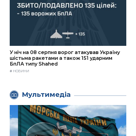
У ніч на 08 серпня ворог атакував Україну
шістьма ракетами а також 151 ударним
БпЛА типу Shahed
#
НОВИНИ
Мультимедіа