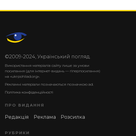
©2009-2024, Український погляд.
Використання матеріалів сайту лише за умови
посилання (для інтернет-видань — гіперпосилання)
на «ukrpohliad.org».
Рекламні матеріали позначаються позначкою ad.
Політика конфіденційності
ПРО ВИДАННЯ
Редакція
Реклама
Розсилка
РУБРИКИ