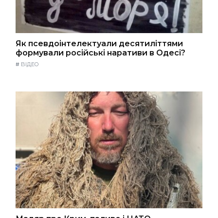
Як псевдоінтелектуали десятиліттями
формували російські наративи в Одесі?
#
ВІДЕО