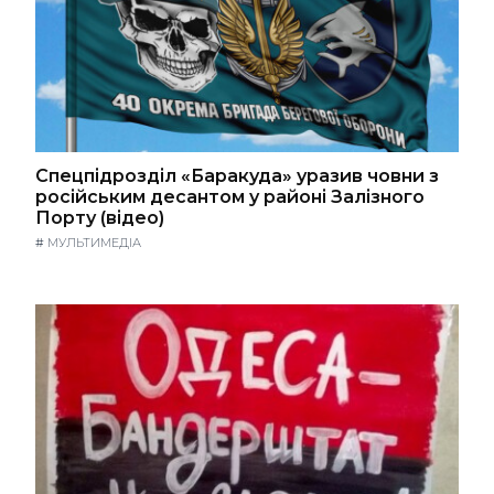
Спецпідрозділ «Баракуда» уразив човни з
російським десантом у районі Залізного
Порту (відео)
#
МУЛЬТИМЕДІА