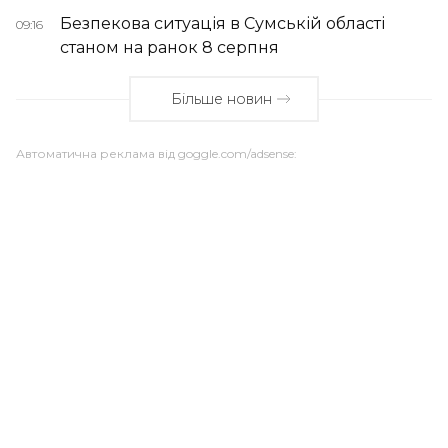
Безпекова ситуація в Сумській області
09:16
станом на ранок 8 серпня
Більше новин
Автоматична реклама від goggle.com/adsense: