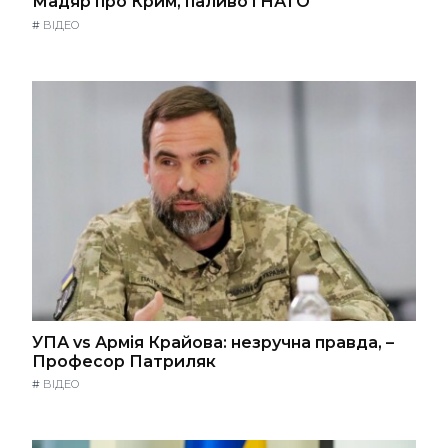
Мадяр про Крим, паливо і НАТО
#
ВІДЕО
УПА vs Армія Крайова: незручна правда, –
Професор Патриляк
#
ВІДЕО