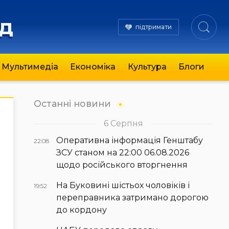
яд
підтримати
Мультимедіа
Економіка
Культура
Блоги
Останні новини
6 Серпня
Оперативна інформація Генштабу
22:08
ЗСУ станом на 22:00 06.08.2026
щодо російського вторгнення
На Буковині шістьох чоловіків і
19:52
переправника затримано дорогою
до кордону