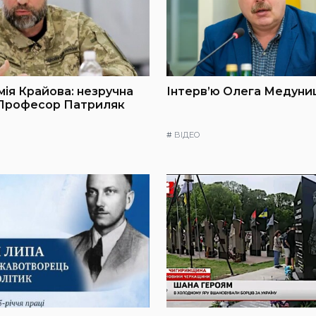
мія Крайова: незручна
Інтерв’ю Олега Медуниц
 Професор Патриляк
#
ВІДЕО