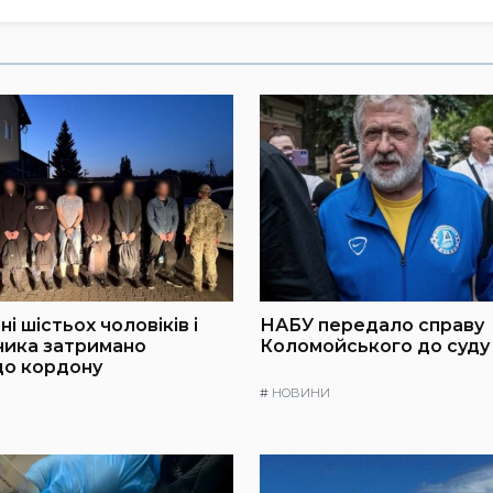
і шістьох чоловіків і
НАБУ передало справу
ника затримано
Коломойського до суду
до кордону
#
НОВИНИ