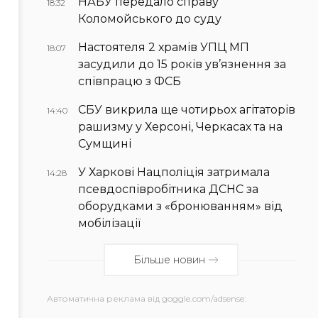
НАБУ передало справу
18:32
Коломойського до суду
Настоятеля 2 храмів УПЦ МП
18:07
засудили до 15 років ув’язнення за
співпрацю з ФСБ
СБУ викрила ще чотирьох агітаторів
14:40
рашизму у Херсоні, Черкасах та на
Сумщині
У Харкові Нацполіція затримала
14:28
псевдоспівробітника ДСНС за
оборудками з «бронюванням» від
мобілізації
Більше новин
Автоматична реклама від goggle.com/adsense: