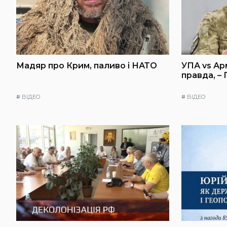
Мадяр про Крим, паливо і НАТО
УПА vs Ар
правда, –
#
ВІДЕО
#
ВІДЕО