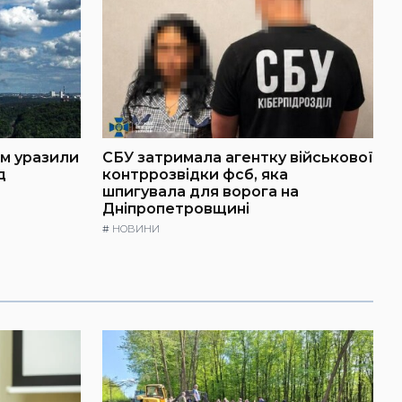
ем уразили
СБУ затримала агентку військової
д
контррозвідки фсб, яка
шпигувала для ворога на
Дніпропетровщині
#
НОВИНИ