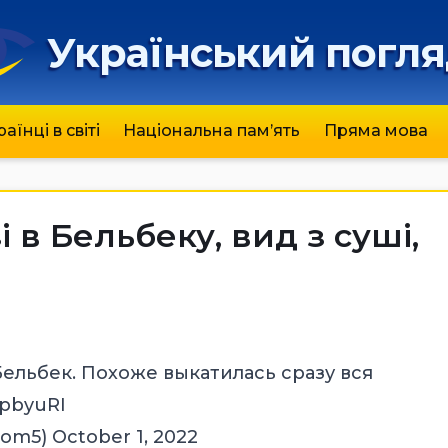
Український погл
раїнці в світі
Національна пам’ять
Пряма мова
 в Бельбеку, вид з суші,
Бельбек. Похоже выкатилась сразу вся
YpbyuRI
lom5)
October 1, 2022