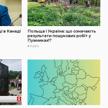
і в Канаді
Польща і Україна: що означають
результати пошукових робіт у
Пужниках!?
#
ВІДЕО