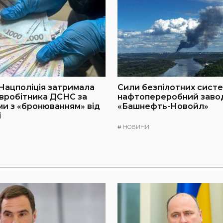
 Нацполіція затримала
Сили безпілотних сист
вробітника ДСНС за
нафтопереробний заво
и з «бронюванням» від
«Башнефть-Новойл»
ї
#
НОВИНИ