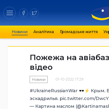
Новини
Аналітика
Громадське життя
Ук
Пожежа на авіабазі
відео
01-10-2022 17:29
Новини
#UkraineRussianWar
🕶️⚡️ Крым. 
эскадрилья.
pic.twitter.com/Dwc
— Картина маслом (@Kartinamas