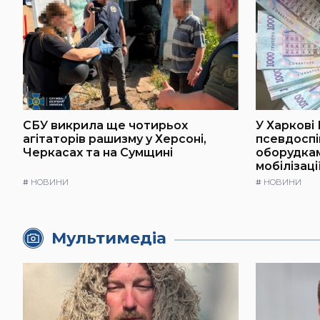
СБУ викрила ще чотирьох
У Харкові
агітаторів рашизму у Херсоні,
псевдоспі
Черкасах та на Сумщині
оборудкам
мобілізаці
#
НОВИНИ
#
НОВИНИ
Мультимедіа