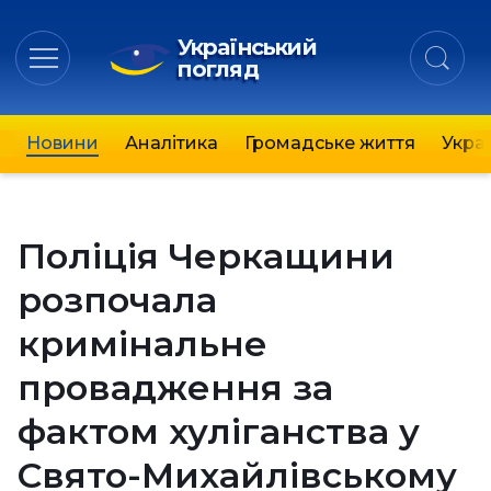
Український
погляд
Новини
Аналітика
Громадське життя
Украї
Поліція Черкащини
розпочала
кримінальне
провадження за
фактом хуліганства у
Свято-Михайлівському