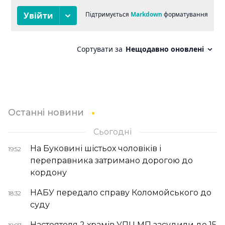
Останні новини
Сьогодні
На Буковині шістьох чоловіків і
19:52
переправника затримано дорогою до
кордону
НАБУ передало справу Коломойського до
18:32
суду
Настоятеля 2 храмів УПЦ МП засудили до 15