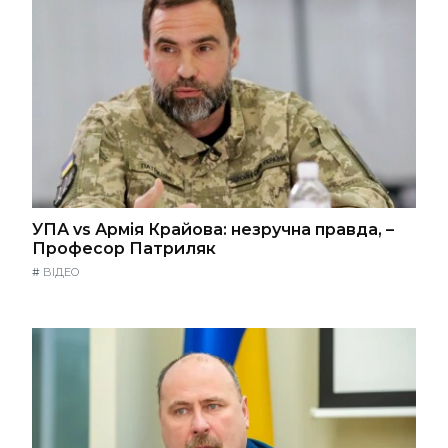
УПА vs Армія Крайова: незручна правда, –
Професор Патриляк
#
ВІДЕО