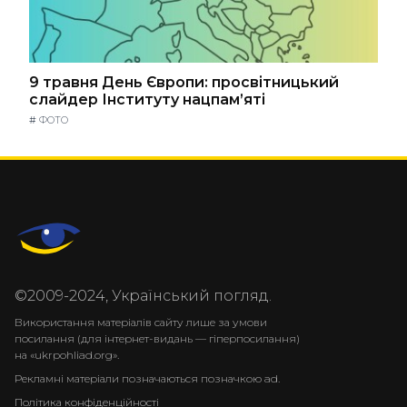
9 травня День Європи: просвітницький
слайдер Інституту нацпам’яті
#
ФОТО
©2009-2024, Український погляд.
Використання матеріалів сайту лише за умови
посилання (для інтернет-видань — гіперпосилання)
на «ukrpohliad.org».
Рекламні матеріали позначаються позначкою ad.
Політика конфіденційності