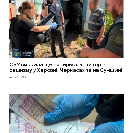
СБУ викрила ще чотирьох агітаторів
рашизму у Херсоні, Черкасах та на Сумщині
#
НОВИНИ