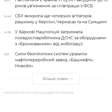
18:07
років ув’язнення за співпрацю з ФСБ
СБУ викрила ще чотирьох агітаторів
14:40
рашизму у Херсоні, Черкасах та на Сумщині
У Харкові Нацполіція затримала
14:28
псевдоспівробітника ДСНС за оборудками
з «бронюванням» від мобілізації
Сили безпілотних систем уразили
11:51
нафтопереробний завод «Башнефть-
Новойл»
Більше новин
Автоматична реклама від goggle.com/adsense: