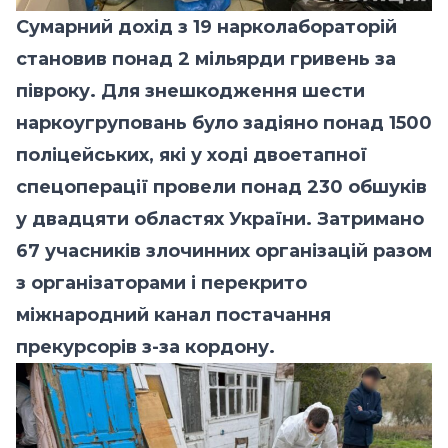
Сумарний дохід з 19 нарколабораторій
становив понад 2 мільярди гривень за
півроку. Для знешкодження шести
наркоугруповань було задіяно понад 1500
поліцейських, які у ході двоетапної
спецоперації провели понад 230 обшуків
у двадцяти областях України. Затримано
67 учасників злочинних організацій разом
з організаторами і перекрито
міжнародний канал постачання
прекурсорів з-за кордону.