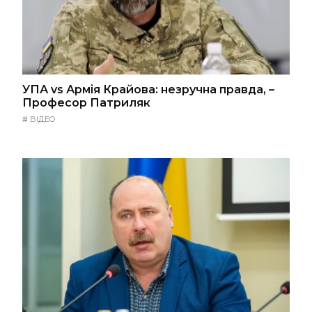
УПА vs Армія Крайова: незручна правда, –
Професор Патриляк
#
ВІДЕО