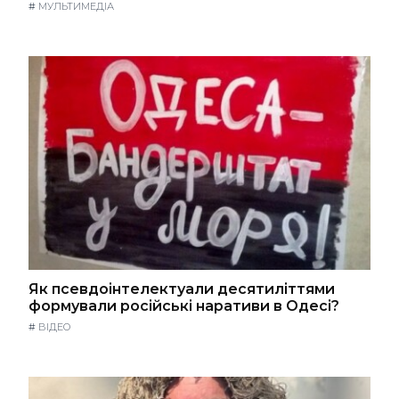
#
МУЛЬТИМЕДІА
Як псевдоінтелектуали десятиліттями
формували російські наративи в Одесі?
#
ВІДЕО