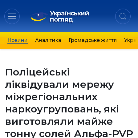
Український
погляд
Новини
Аналітика
Громадське життя
Украї
Поліцейські
ліквідували мережу
міжрегіональних
наркоугруповань, які
виготовляли майже
тонну солей Альфа-PVP