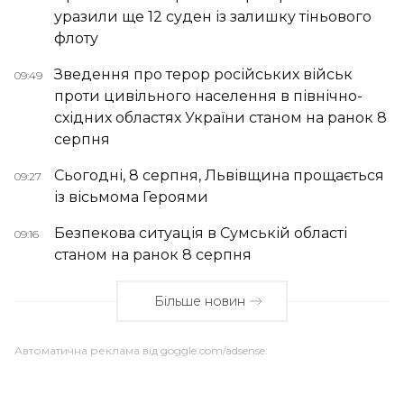
уразили ще 12 суден із залишку тіньового
флоту
Зведення про терор російських військ
09:49
проти цивільного населення в північно-
східних областях України станом на ранок 8
серпня
Сьогодні, 8 серпня, Львівщина прощається
09:27
із вісьмома Героями
Безпекова ситуація в Сумській області
09:16
станом на ранок 8 серпня
Більше новин
Автоматична реклама від goggle.com/adsense: