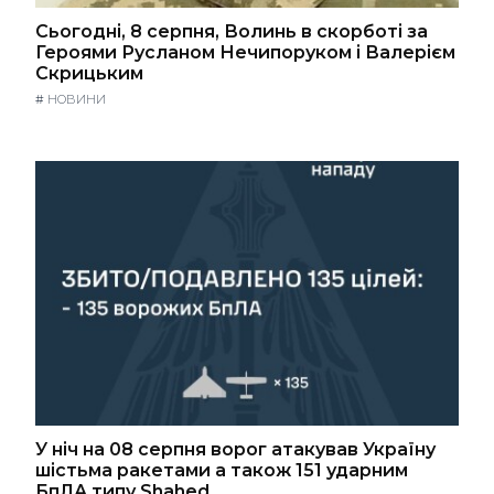
Сьогодні, 8 серпня, Волинь в скорботі за
Героями Русланом Нечипоруком і Валерієм
Скрицьким
#
НОВИНИ
У ніч на 08 серпня ворог атакував Україну
шістьма ракетами а також 151 ударним
БпЛА типу Shahed