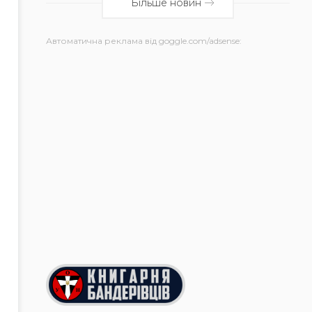
Більше новин
Автоматична реклама від goggle.com/adsense: