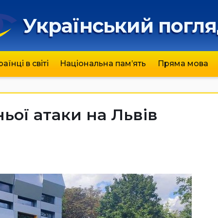
Український погл
раїнці в світі
Національна пам’ять
Пряма мова
ьої атаки на Львів