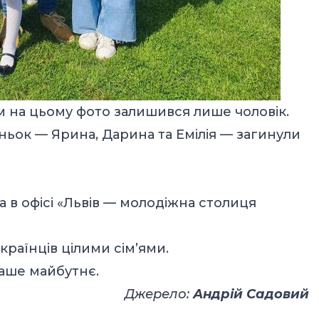
м на цьому фото залишився лише чоловік.
оньок — Ярина, Дарина та Емілія — загинули
ла в офісі «Львів — молодіжна столиця
країнців цілими сім’ями.
наше майбутнє.
Джерело:
Андрій Садовий