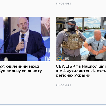
#
НОВИНИ
БУ: ювілейний захід
СБУ, ДБР та Нацполіція
будівельну спільноту
ще 4 «ухилянтські» схем
регіонах України
#
НОВИНИ