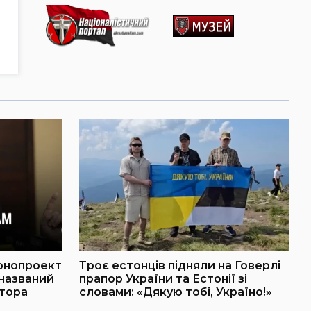
онопроект
Троє естонців підняли на Говерлі
 названий
прапор України та Естонії зі
атора
словами: «Дякую тобі, Україно!»