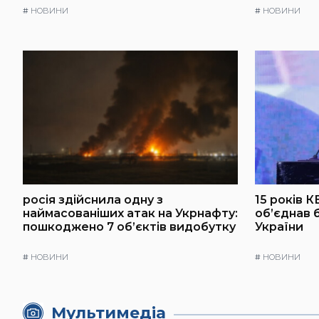
#
НОВИНИ
#
НОВИНИ
росія здійснила одну з
15 років К
наймасованіших атак на Укрнафту:
об’єднав 
пошкоджено 7 об’єктів видобутку
України
#
НОВИНИ
#
НОВИНИ
Мультимедіа