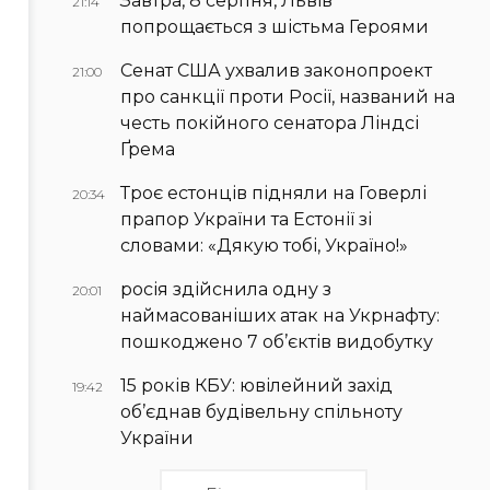
Завтра, 8 серпня, Львів
21:14
попрощається з шістьма Героями
Сенат США ухвалив законопроект
21:00
про санкції проти Росії, названий на
честь покійного сенатора Ліндсі
Ґрема
Троє естонців підняли на Говерлі
20:34
прапор України та Естонії зі
словами: «Дякую тобі, Україно!»
росія здійснила одну з
20:01
наймасованіших атак на Укрнафту:
пошкоджено 7 об’єктів видобутку
15 років КБУ: ювілейний захід
19:42
об’єднав будівельну спільноту
України