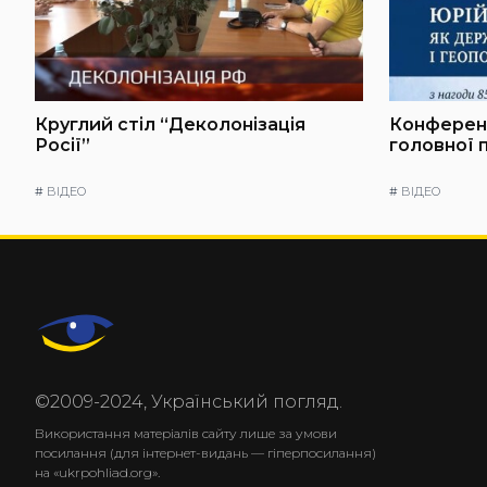
Круглий стіл “Деколонізація
Конференц
Росії”
головної 
#
ВІДЕО
#
ВІДЕО
©2009-2024, Український погляд.
Використання матеріалів сайту лише за умови
посилання (для інтернет-видань — гіперпосилання)
на «ukrpohliad.org».