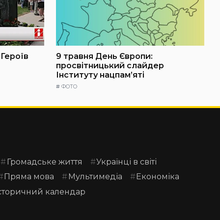
 Героїв
9 травня День Європи:
просвітницький слайдер
Інституту нацпам’яті
#
ФОТО
Громадське життя
Українці в світі
Пряма мова
Мультимедіа
Економіка
сторичний календар