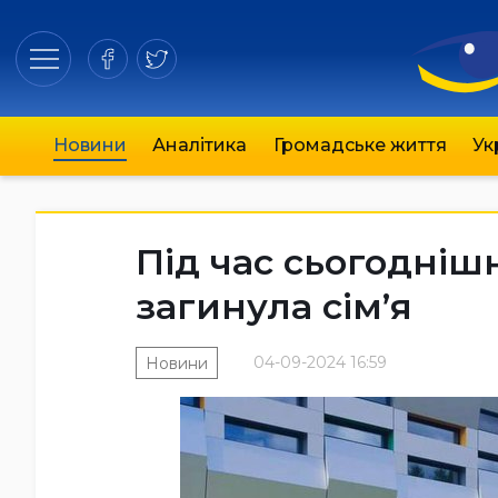
Новини
Аналітика
Громадське життя
Ук
Під час сьогоднішн
загинула сім’я
04-09-2024 16:59
Новини