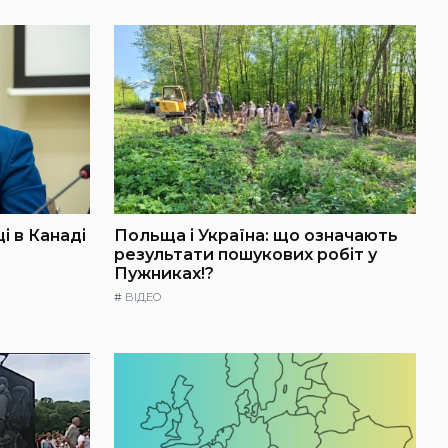
і в Канаді
Польща і Україна: що означають
результати пошукових робіт у
Пужниках!?
#
ВІДЕО