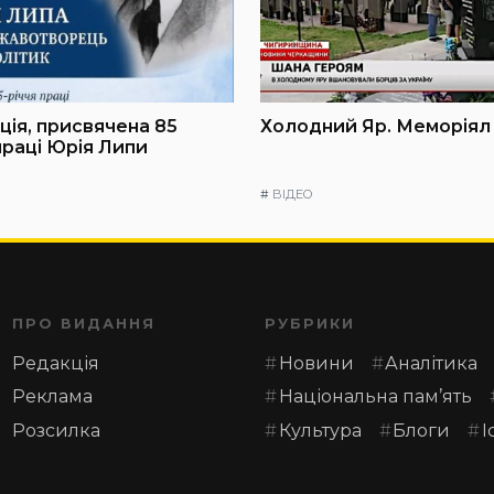
ія, присвячена 85
Холодний Яр. Меморіял
праці Юрія Липи
#
ВІДЕО
ПРО ВИДАННЯ
РУБРИКИ
Редакція
Новини
Аналітика
Реклама
Національна пам’ять
Розсилка
Культура
Блоги
І