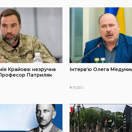
мія Крайова: незручна
Інтерв’ю Олега Медуниц
 Професор Патриляк
#
ВІДЕО