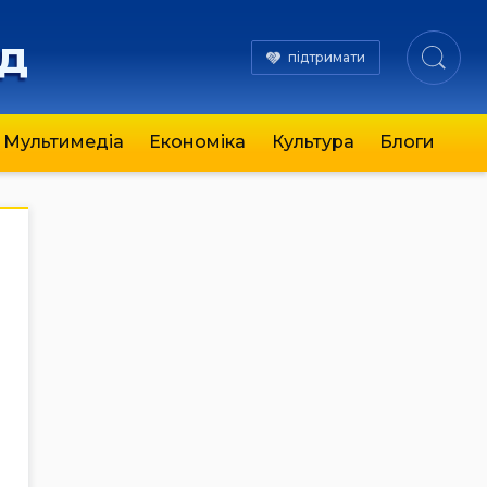
яд
підтримати
Мультимедіа
Економіка
Культура
Блоги