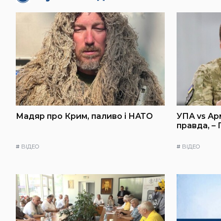
Мадяр про Крим, паливо і НАТО
УПА vs Ар
правда, –
#
ВІДЕО
#
ВІДЕО